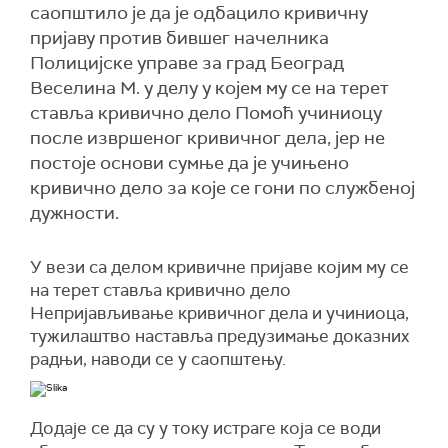
саопштило је да је одбацило кривичну
пријаву против бившег начелника
Полицијске управе за град Београд
Веселина М. у делу у којем му се на терет
ставља кривично дело Помоћ учиниоцу
после извршеног кривичног дела, јер не
постоје основи сумње да је учињено
кривично дело за које се гони по службеној
дужности.
У вези са делом кривичне пријаве којим му се
на терет ставља кривично дело
Непријављивање кривичног дела и учиниоца,
тужилаштво наставља предузимање доказних
радњи, наводи се у саопштењу.
Додаје се да су у току истраге која се води