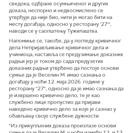
сведока, одбране осумњиченог и других
доказа, неспорно и недвосмислено се
утврђује да није био, нити је могао бити на
месту догађаја, односно у ресторану '27'",
наводи се у саопштењу Тужилаштва.
Напомиње се, такође, да у погледу кривичног
дела Непријављивање кривичног дела и
учиниоца, наставља се предузимање доказних
радњи јер је током до сада предузетих
доказних радњи утврђено да постоје основи
сумње да је Веселин М. имао сазнања о
догађају у ноћи 12. маја 2026. године у
ресторану "27", односно да је имао сазнања да
је извршено кривично дело, те је као
службено лице пропустио да пријави
наведено кривично дело за које је сазнао у
обављању своје службене дужности.
"Из прикупљених доказа произлазе основи
сумње да је Веселин М. у ноћи између 12. и 13.