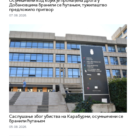
Осумњичени код којих је пронађена дрога у
Добановцима бранили се ћутањем, тужилаштво
предложило притвор
07. 08. 2026.
Саслушање због убиства на Карабурми, осумњичени се
бранили ћутањем
05. 08. 2026.