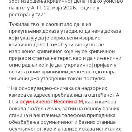
због извршења кривичног дела Тешко убиство
на штету А. Н. 12. маја 2026. године у
ресторану "27".
Тужилаштво је саопштило да је из
прикупљених доказа утврдило да нема доказа
који указују да је окривљени извршио
кривично дело Помоћ учиниоцу после
извршеног кривичног које му се кривичном
пријавом ставља на терет, као и да чињенични
опис радњи који је дат у кривичној пријави у
вези са овим кривичним делом не одговара
чињеницама утврђеним током поступка.
"На основу видео-снимака са надзорних
камера са адресе пребивалишта оштећеног А.
Н. и
осумњиченог Веселина М
, као и камера
локала
Coffee Dream
, затим на основу базних
станица и вештачења телефона припадника
обезбеђења осумњиченог и базних станица
осумњиченог, као и анализе исказа испитаних