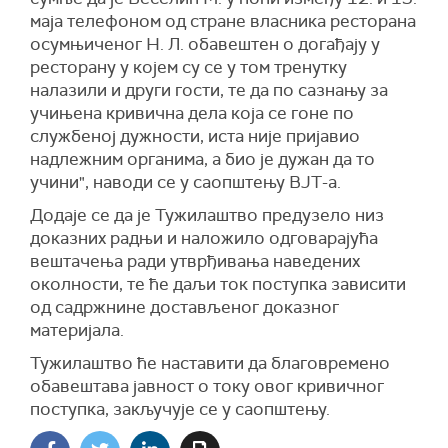
маја телефоном од стране власника ресторана
осумњиченог Н. Л. обавештен о догађају у
ресторану у којем су се у том тренутку
налазили и други гости, те да по сазнању за
учињена кривична дела која се гоне по
службеној дужности, иста није пријавио
надлежним органима, а био је дужан да то
учини", наводи се у саопштењу ВЈТ-а.
Додаје се да је Тужилаштво предузело низ
доказних радњи и наложило одговарајућа
вештачења ради утврђивања наведених
околности, те ће даљи ток поступка зависити
од садржнине достављеног доказног
материјала.
Тужилаштво ће наставити да благовремено
обавештава јавност о току овог кривичног
поступка, закључује се у саопштењу.