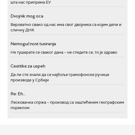
шта нас припрема ЕУ
Dvojnik mog oca
Вероватно свако од нас има свог двојника са којим дели и
сличну ДНК
Nemogućnost tusiranja
Не туширате се сваког дана – не стидите се, то је здраво
Cestitke za uspeh
Да ли сте знали да се најбоље грамофонске ручице
производе у Србији
Re: Eh...
Лесковачка спржа – производ са заштићеним географским
пореклом