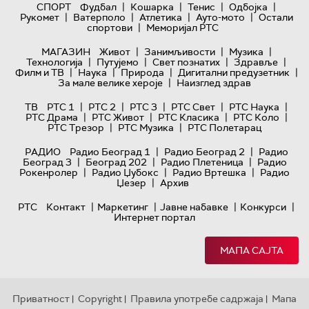
|
|
|
|
СПОРТ
Фудбал
Кошарка
Тенис
Одбојка
|
|
|
|
Рукомет
Ватерполо
Атлетика
Ауто-мото
Остали
|
спортови
Меморијал РТС
|
|
|
МАГАЗИН
Живот
Занимљивости
Музика
|
|
|
|
Технологијa
Путујемо
Свет познатих
Здравље
|
|
|
|
Филм и ТВ
Наука
Природа
Дигитални предузетник
|
За мале велике хероје
Наизглед здрав
|
|
|
|
|
ТВ
РТС 1
РТС 2
РТС 3
РТС Свет
РТС Наука
|
|
|
|
РТС Драма
РТС Живот
РТС Класика
РТС Коло
|
|
РТС Трезор
РТС Музика
РТС Полетарац
|
|
РАДИО
Радио Београд 1
Радио Београд 2
Радио
|
|
|
Београд 3
Београд 202
Радио Плетеница
Радио
|
|
|
Рокенролер
Радио Џубокс
Радио Вртешка
Радио
|
Џезер
Архив
|
|
|
|
РТС
Контакт
Маркетинг
Јавне набавке
Конкурси
Интернет портал
МАПА САЈТА
Приватност
Copyright
Правила употребе садржаја
Мапа
|
|
|