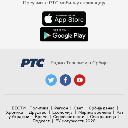
Преузмите РТС мобилну апликацију
Радио Телевизија Србије
|
|
|
|
ВЕСТИ
Политика
Регион
Свет
Србија данас
|
|
|
|
Хроника
Друштво
Економија
Мерила времена
Рат
|
|
|
|
у Украјини
Време
Сервисне вести
Сматрачница
|
Подкаст
ЕУ могућности 2026