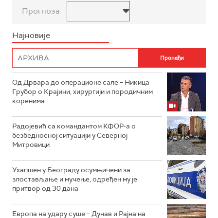
Прогноза
Најновије
Од Дрвара до операционе сале – Никица
Грубор о Крајини, хирургији и породичним
коренима
Радојевић са командантом КФОР-а о
безбедносној ситуацији у Северној
Митровици
Ухапшен у Београду осумњичени за
злостављање и мучење, одређен му је
притвор од 30 дана
Европа на удару суше – Дунав и Рајна на