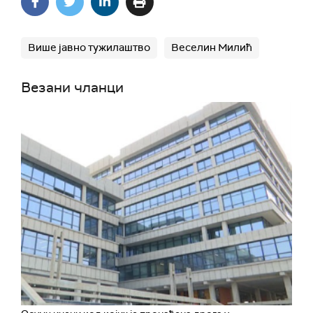
Више јавно тужилаштво
Веселин Милић
Везани чланци