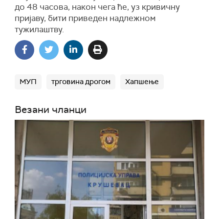
до 48 часова, након чега ће, уз кривичну
пријаву, бити приведен надлежном
тужилаштву.
МУП
трговина дрогом
Хапшење
Везани чланци