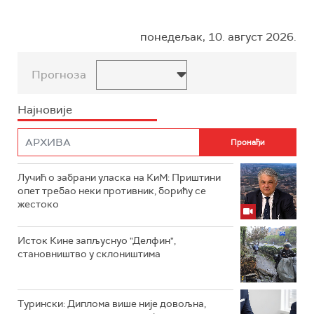
понедељак, 10. август 2026.
Прогноза
Најновије
Лучић о забрани уласка на КиМ: Приштини
опет требао неки противник, борићу се
жестоко
Исток Кине запљуснуо "Делфин",
становништво у склоништима
Турински: Диплома више није довољна,