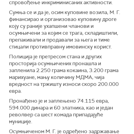
спровођење инкриминисаних активности.
Сумња се и да је, осим куповине возила, М. Г.
финансирао и организовао куповину дроге
коју су раније ухапшени чланови и
осумњичени за којим се трага, складиштили,
препакивали и продавали за њега и тиме
стицали противправну имовинску корист.
Полиција је претресом стана и других
просторија осумњичених пронашла и
запленила 2.250 грама кокаина, 3.200 грама
марихуане, мању количину МДМА, чија
вредност на тржишту износи скоро 200.000
евра.
Пронађено је и заплењено 74.115 евра,
594.000 динара и 60 златника, као и један
револвер са шест комада припадајуће
муниције.
Осумњиченом М. Г. је одређено задржавање