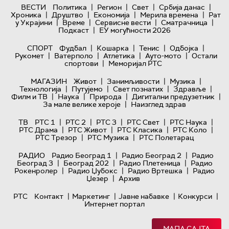
|
|
|
|
ВЕСТИ
Политика
Регион
Свет
Србија данас
|
|
|
|
Хроника
Друштво
Економија
Мерила времена
Рат
|
|
|
|
у Украјини
Време
Сервисне вести
Сматрачница
|
Подкаст
ЕУ могућности 2026
|
|
|
|
СПОРТ
Фудбал
Кошарка
Тенис
Одбојка
|
|
|
|
Рукомет
Ватерполо
Атлетика
Ауто-мото
Остали
|
спортови
Меморијал РТС
|
|
|
МАГАЗИН
Живот
Занимљивости
Музика
|
|
|
|
Технологијa
Путујемо
Свет познатих
Здравље
|
|
|
|
Филм и ТВ
Наука
Природа
Дигитални предузетник
|
За мале велике хероје
Наизглед здрав
|
|
|
|
|
ТВ
РТС 1
РТС 2
РТС 3
РТС Свет
РТС Наука
|
|
|
|
РТС Драма
РТС Живот
РТС Класика
РТС Коло
|
|
РТС Трезор
РТС Музика
РТС Полетарац
|
|
РАДИО
Радио Београд 1
Радио Београд 2
Радио
|
|
|
Београд 3
Београд 202
Радио Плетеница
Радио
|
|
|
Рокенролер
Радио Џубокс
Радио Вртешка
Радио
|
Џезер
Архив
|
|
|
|
РТС
Контакт
Маркетинг
Јавне набавке
Конкурси
Интернет портал
МАПА САЈТА