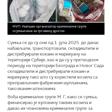
МУП: Ухапшен организатор криминалне групе
осумњичене за трговину дрогом
Сумња се да су они од 1. јула 2025. до данас
набављали, транспортовали, складиштили и
дистрибуирали кокаин и марихуану на
територији Србије, као и да су у претходном
периоду на територији Београда и Новог Сада
складиштили и дистрибуирали кокаин и
марихуану тако што су користили возила са
преправљеним фабричким шупљинама,
такозваним штековима.
Вођа криминалне групе М. Г, како се сумња,
финансирао је куповину таквих возила и
давао их члановима криминалне групе за