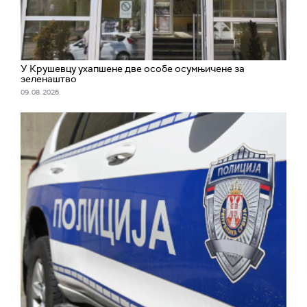
У Крушевцу ухапшене две особе осумњичене за
зеленаштво
09. 08. 2026.