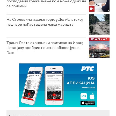
послодавци траже знање које може одмах да
се примени
На Столовима и даље гори, у Делиблатској
пешчари ноћас гашена мања жаришта
Трамп: Расте економски притисак на Иран;
Нетанјаху одобрио почетак обнове јужне
Газе