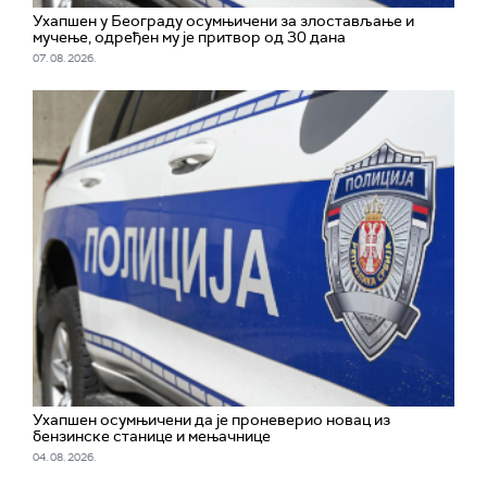
Ухапшен у Београду осумњичени за злостављање и
мучење, одређен му је притвор од 30 дана
07. 08. 2026.
Ухапшен осумњичени да је проневерио новац из
бензинске станице и мењачнице
04. 08. 2026.