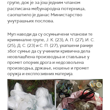
групе, док је за још једним чланом
расписана међународна потерница,
саопштило је данас Министарство
унутрашњих послова.
Муп наводи да су осумњичени чланови те
криминалне групе, Ј. К. (23), А. П. (27), И. С.
(25), Д. С. (23) и С. П. (27), ухапшени раније
због сумње да су учинили кривична дела
неовлашћена производња и стављање у
промет опојних дрога и недозвољена
производња, држање, ношење и промет
оружја и експлозивних материја.