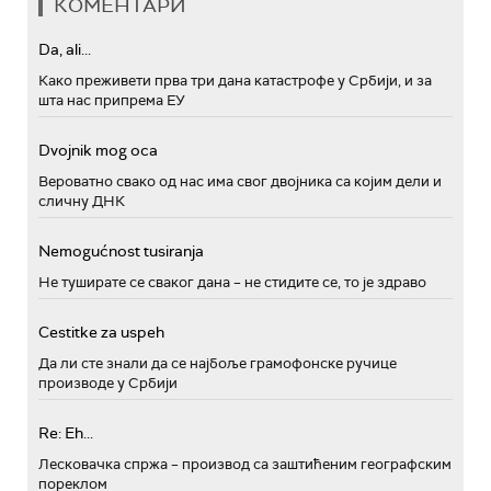
КОМЕНТАРИ
Da, ali...
Како преживети прва три дана катастрофе у Србији, и за
шта нас припрема ЕУ
Dvojnik mog oca
Вероватно свако од нас има свог двојника са којим дели и
сличну ДНК
Nemogućnost tusiranja
Не туширате се сваког дана – не стидите се, то је здраво
Cestitke za uspeh
Да ли сте знали да се најбоље грамофонске ручице
производе у Србији
Re: Eh...
Лесковачка спржа – производ са заштићеним географским
пореклом