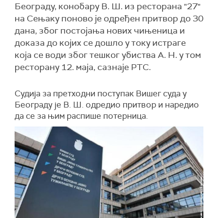
Београду, конобару В. Ш. из ресторана "27"
на Сењаку поново је одређен притвор до 30
дана, због постојања нових чињеница и
доказа до којих се дошло у току истраге
која се води због тешког убиства А. Н. у том
ресторану 12. маја, сазнаје РТС.
Судија за претходни поступак Вишег суда у
Београду је В. Ш. одредио притвор и наредио
да се за њим распише потерница.