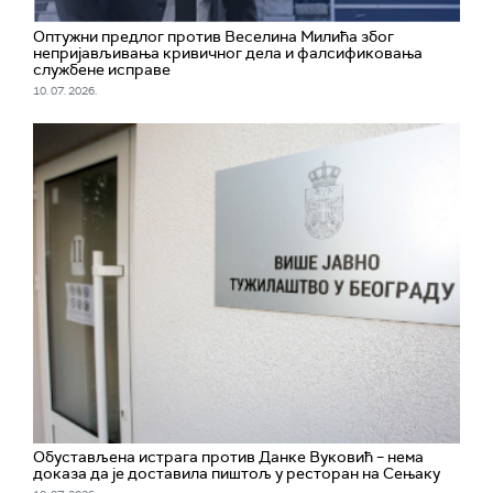
Оптужни предлог против Веселина Милића због
непријављивања кривичног дела и фалсификовања
службене исправе
10. 07. 2026.
Обустављена истрага против Данке Вуковић – нема
доказа да је доставила пиштољ у ресторан на Сењаку