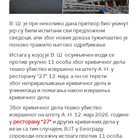
В. Ш. је пре неколико дана притвор био укинут
јер су били испитани сви предложени
сведоци, али због нових доказа тужилаштво је
поново тражило његово одређивање.
Истага у којој је В. Ш. осумњичен води се
против укупно 11 особа због кривичног дела
тешко убиство извршено на штету А. Н. у
ресторану "27" 12. маја, а он се терети
због непријављивање кривичног дела и
учинилаца и помагања након извршења
кривичног дела.
Због кривичног дела тешко убиство
извршеног на штету А. Н. 12. маја 2026. године
у
ресторану "27"
и других кривичних дела у
вези са тим случајем, ВЈТ у Београду
спроводи опсежну истрагу против 11 особа.