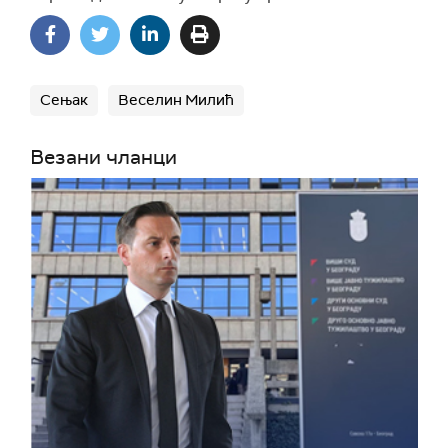
Сењак
Веселин Милић
Везани чланци