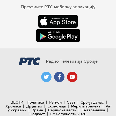
Преузмите РТС мобилну апликацију
Радио Телевизија Србије
|
|
|
|
ВЕСТИ
Политика
Регион
Свет
Србија данас
|
|
|
|
Хроника
Друштво
Економија
Мерила времена
Рат
|
|
|
|
у Украјини
Време
Сервисне вести
Сматрачница
|
Подкаст
ЕУ могућности 2026