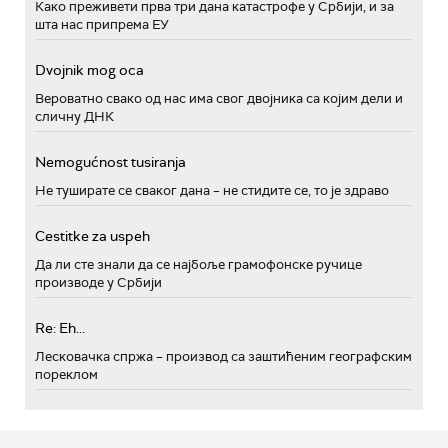
Како преживети прва три дана катастрофе у Србији, и за
шта нас припрема ЕУ
Dvojnik mog oca
Вероватно свако од нас има свог двојника са којим дели и
сличну ДНК
Nemogućnost tusiranja
Не туширате се сваког дана – не стидите се, то је здраво
Cestitke za uspeh
Да ли сте знали да се најбоље грамофонске ручице
производе у Србији
Re: Eh...
Лесковачка спржа – производ са заштићеним географским
пореклом