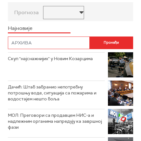
Прогноза
Најновије
Скуп "најснажнијих" у Новим Козарцима
Дачић: Штаб забранио непотребну
потрошњу воде, ситуација са пожарима и
водостајем нешто боља
МОЛ: Преговори са продавцем НИС-а и
надлежним органима напредују ка завршној
фази