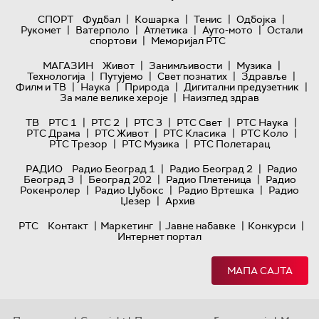
|
|
|
|
СПОРТ
Фудбал
Кошарка
Тенис
Одбојка
|
|
|
|
Рукомет
Ватерполо
Атлетика
Ауто-мото
Остали
|
спортови
Меморијал РТС
|
|
|
МАГАЗИН
Живот
Занимљивости
Музика
|
|
|
|
Технологијa
Путујемо
Свет познатих
Здравље
|
|
|
|
Филм и ТВ
Наука
Природа
Дигитални предузетник
|
За мале велике хероје
Наизглед здрав
|
|
|
|
|
ТВ
РТС 1
РТС 2
РТС 3
РТС Свет
РТС Наука
|
|
|
|
РТС Драма
РТС Живот
РТС Класика
РТС Коло
|
|
РТС Трезор
РТС Музика
РТС Полетарац
|
|
РАДИО
Радио Београд 1
Радио Београд 2
Радио
|
|
|
Београд 3
Београд 202
Радио Плетеница
Радио
|
|
|
Рокенролер
Радио Џубокс
Радио Вртешка
Радио
|
Џезер
Архив
|
|
|
|
РТС
Контакт
Маркетинг
Јавне набавке
Конкурси
Интернет портал
МАПА САЈТА