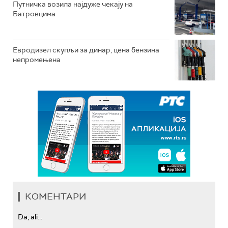
Путничка возила најдуже чекају на
Батровцима
Евродизел скупљи за динар, цена бензина
непромењена
КОМЕНТАРИ
Da, ali...