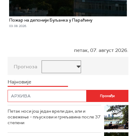
Пожар на депонији Буљанка у Параћину
03. 08. 2026.
петак, 07. август 2026.
Прогноза
Најновије
Петак носи још један врели дан, али и
освежење – пљускови и грмљавина после 37
степени