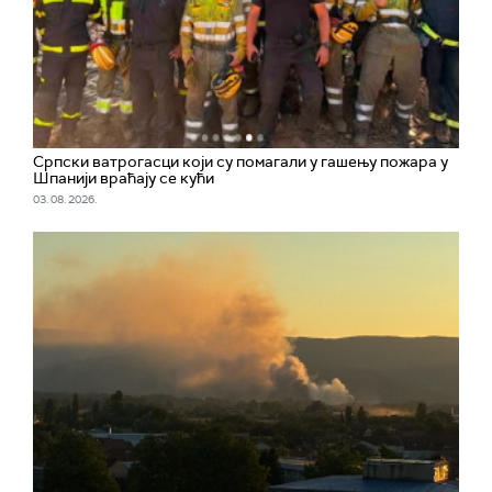
Српски ватрогасци који су помагали у гашењу пожара у
Шпанији враћају се кући
03. 08. 2026.