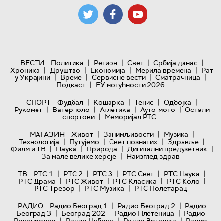
|
|
|
|
ВЕСТИ
Политика
Регион
Свет
Србија данас
|
|
|
|
Хроника
Друштво
Економија
Мерила времена
Рат
|
|
|
|
у Украјини
Време
Сервисне вести
Сматрачница
|
Подкаст
ЕУ могућности 2026
|
|
|
|
СПОРТ
Фудбал
Кошарка
Тенис
Одбојка
|
|
|
|
Рукомет
Ватерполо
Атлетика
Ауто-мото
Остали
|
спортови
Меморијал РТС
|
|
|
МАГАЗИН
Живот
Занимљивости
Музика
|
|
|
|
Технологијa
Путујемо
Свет познатих
Здравље
|
|
|
|
Филм и ТВ
Наука
Природа
Дигитални предузетник
|
За мале велике хероје
Наизглед здрав
|
|
|
|
|
ТВ
РТС 1
РТС 2
РТС 3
РТС Свет
РТС Наука
|
|
|
|
РТС Драма
РТС Живот
РТС Класика
РТС Коло
|
|
РТС Трезор
РТС Музика
РТС Полетарац
|
|
РАДИО
Радио Београд 1
Радио Београд 2
Радио
|
|
|
Београд 3
Београд 202
Радио Плетеница
Радио
|
|
|
Рокенролер
Радио Џубокс
Радио Вртешка
Радио