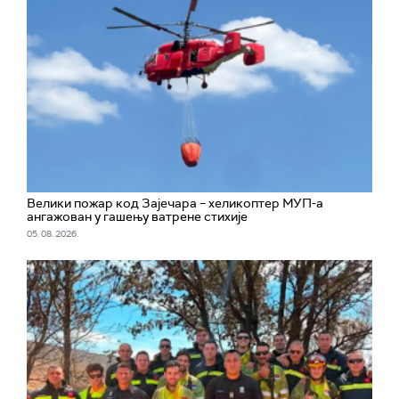
Велики пожар код Зајечара – хеликоптер МУП-а
ангажован у гашењу ватрене стихије
05. 08. 2026.