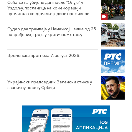
Сећање на убијене дан после "Олује" у
Уздољу, посланица на комеморацији
прочитала сведочење једине преживеле
Судар два трамваја у Немачкој – више од 25
повређених, троје у критичном стању
Временска прогноза 7. август 2026.
Украјински председник Зеленски стиже у
званичну посету Србији