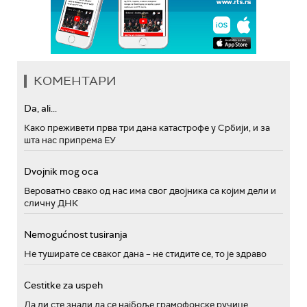
КОМЕНТАРИ
Da, ali...
Како преживети прва три дана катастрофе у Србији, и за
шта нас припрема ЕУ
Dvojnik mog oca
Вероватно свако од нас има свог двојника са којим дели и
сличну ДНК
Nemogućnost tusiranja
Не туширате се сваког дана – не стидите се, то је здраво
Cestitke za uspeh
Да ли сте знали да се најбоље грамофонске ручице