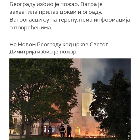
Београду избио је пожар. Ватра је
захватила прилаз цркви и ограду.
Ватрогасци су на терену, нема информација
о повређенима.
На Новом Београду код цркве Светог
Димитријa избио је пожар.