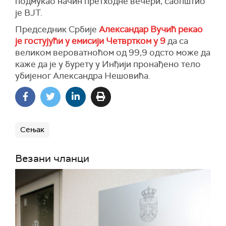
подмукао начин претходне вечери, саопштио
је ВЈТ.
Председник Србије
Александар Вучић рекао
је гостујући у емисији Четвртком у 9
да са
великом вероватноћом од 99,9 одсто може да
каже да је у бурету у Инђији пронађено тело
убијеног Александра Нешовића.
Сењак
Везани чланци