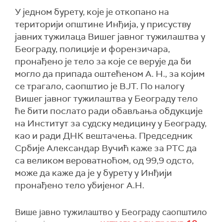
У једном бурету, које је откопано на
територији општине Инђија, у присуству
јавних тужилаца Вишег јавног тужилаштва у
Београду, полиције и форензичара,
пронађено је тело за које се верује да би
могло да припада оштећеном А. Н., за којим
се трагало, саопштио је ВЈТ. По налогу
Вишег јавног тужилаштва у Београду тело
ће бити послато ради обављања обдукције
на Институт за судску медицину у Београду,
као и ради ДНК вештачења. Председник
Србије Александар Вучић каже за РТС да
са великом вероватноћом, од 99,9 одсто,
може да каже да је у бурету у Инђији
пронађено тело убијеног А.Н.
Више јавно тужилаштво у Београду саопштило