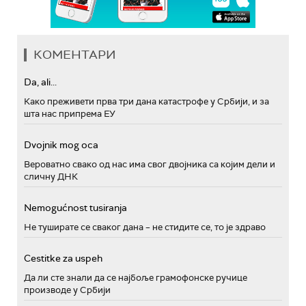
КОМЕНТАРИ
Da, ali...
Како преживети прва три дана катастрофе у Србији, и за
шта нас припрема ЕУ
Dvojnik mog oca
Вероватно свако од нас има свог двојника са којим дели и
сличну ДНК
Nemogućnost tusiranja
Не туширате се сваког дана – не стидите се, то је здраво
Cestitke za uspeh
Да ли сте знали да се најбоље грамофонске ручице
производе у Србији