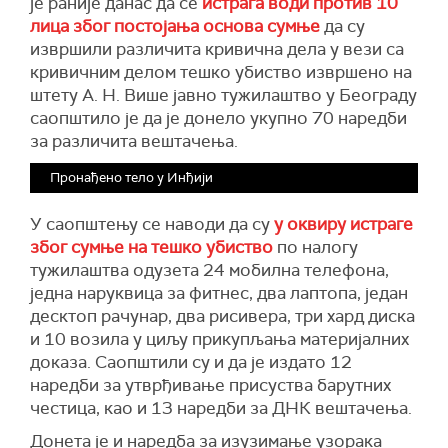
је раније данас да се
истрага води против 10
лица због постојања основа сумње
да су
извршили различита кривична дела у вези са
кривичним делом тешко убиство извршено на
штету А. Н. Више јавно тужилаштво у Београду
саопштило је да је донело укупно 70 наредби
за различита вештачења.
Пронађено тело у Инђији
У саопштењу се наводи да су
у оквиру истраге
због сумње на тешко убиство
по налогу
тужилаштва одузета 24 мобилна телефона,
једна наруквица за фитнес, два лаптопа, један
десктоп рачунар, два рисивера, три хард диска
и 10 возила у циљу прикупљања материјалних
доказа. Саопштили су и да је издато 12
наредби за утврђивање присуства барутних
честица, као и 13 наредби за ДНК вештачења.
Донета је и наредба за изузимање узорака