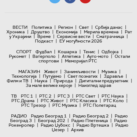
|
|
|
|
ВЕСТИ
Политика
Регион
Свет
Србија данас
|
|
|
|
Хроника
Друштво
Економија
Мерила времена
Рат
|
|
|
|
у Украјини
Време
Сервисне вести
Сматрачница
|
Подкаст
ЕУ могућности 2026
|
|
|
|
СПОРТ
Фудбал
Кошарка
Тенис
Одбојка
|
|
|
|
Рукомет
Ватерполо
Атлетика
Ауто-мото
Остали
|
спортови
Меморијал РТС
|
|
|
МАГАЗИН
Живот
Занимљивости
Музика
|
|
|
|
Технологијa
Путујемо
Свет познатих
Здравље
|
|
|
|
Филм и ТВ
Наука
Природа
Дигитални предузетник
|
За мале велике хероје
Наизглед здрав
|
|
|
|
|
ТВ
РТС 1
РТС 2
РТС 3
РТС Свет
РТС Наука
|
|
|
|
РТС Драма
РТС Живот
РТС Класика
РТС Коло
|
|
РТС Трезор
РТС Музика
РТС Полетарац
|
|
РАДИО
Радио Београд 1
Радио Београд 2
Радио
|
|
|
Београд 3
Београд 202
Радио Плетеница
Радио
|
|
|
Рокенролер
Радио Џубокс
Радио Вртешка
Радио
|
Џезер
Архив