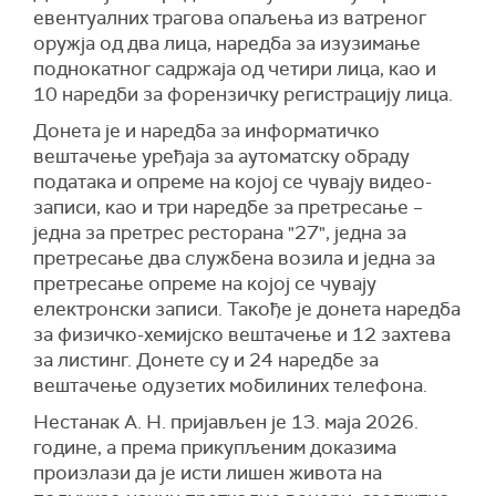
евентуалних трагова опаљења из ватреног
оружја од два лица, наредба за изузимање
поднокатног садржаја од четири лица, као и
10 наредби за форензичку регистрацију лица.
Донета је и наредба за информатичко
вештачење уређаја за аутоматску обраду
података и опреме на којој се чувају видео-
записи, као и три наредбе за претресање –
једна за претрес ресторана "27", једна за
претресање два службена возила и једна за
претресање опреме на којој се чувају
електронски записи. Такође је донета наредба
за физичко-хемијско вештачење и 12 захтева
за листинг. Донете су и 24 наредбе за
вештачење одузетих мобилиних телефона.
Нестанак А. Н. пријављен је 13. маја 2026.
године, а према прикупљеним доказима
произлази да је исти лишен живота на