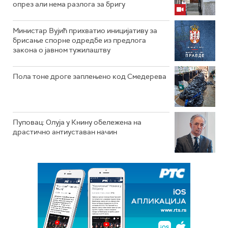
опрез али нема разлога за бригу
Министар Вујић прихватио иницијативу за
брисање спорне одредбе из предлога
закона o јавном тужилаштву
Пола тоне дроге заплењено код Смедерева
Пуповац: Олуја у Книну обележена на
драстично антиуставан начин