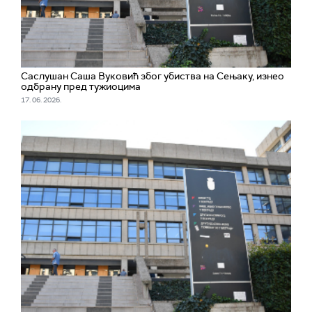
Саслушан Саша Вуковић због убиства на Сењаку, изнео
одбрану пред тужиоцима
17. 06. 2026.