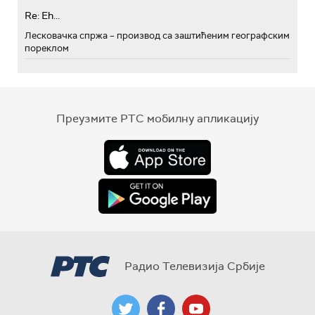
Re: Eh...
Лесковачка спржа – производ са заштићеним географским
пореклом
Преузмите РТС мобилну апликацију
Радио Телевизија Србије