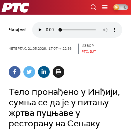
РТС
Читај ми!
ИЗВОР:
ЧЕТВРТАК, 21.05.2026, 17:07 -> 22:36
РТС, ВЈТ
Тело пронађено у Инђији,
сумња се да је у питању
жртва пуцњаве у
ресторану на Сењаку