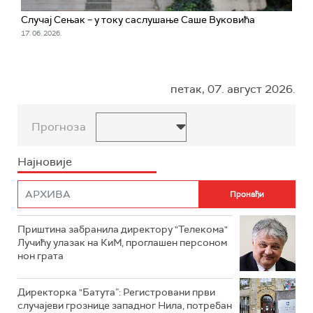
Случај Сењак – у току саслушање Саше Вуковића
17. 06. 2026.
петак, 07. август 2026.
Прогноза
Најновије
Приштина забранила директору "Телекома"
Лучићу улазак на КиМ, проглашен персоном
нон грата
Директорка "Батута”: Регистровани први
случајеви грознице западног Нила, потребан