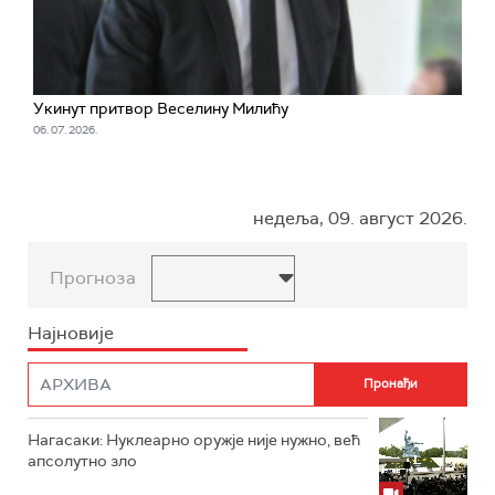
Укинут притвор Веселину Милићу
06. 07. 2026.
недеља, 09. август 2026.
Прогноза
Најновије
Нагасаки: Нуклеарно оружје није нужно, већ
апсолутно зло