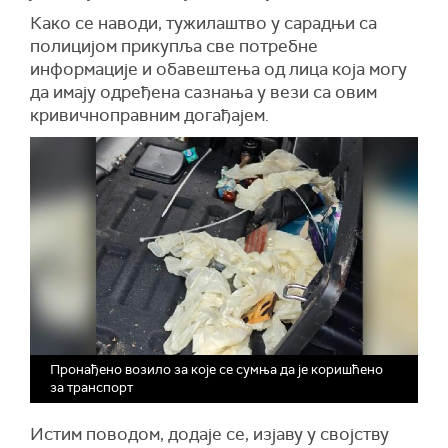
Како се наводи, тужилаштво у сарадњи са
полицијом прикупља све потребне
информације и обавештења од лица која могу
да имају одређена сазнања у вези са овим
кривичноправним догађајем.
Пронађено возило за које се сумња да је коришћено
за транспорт
Истим поводом, додаје се, изјаву у својству