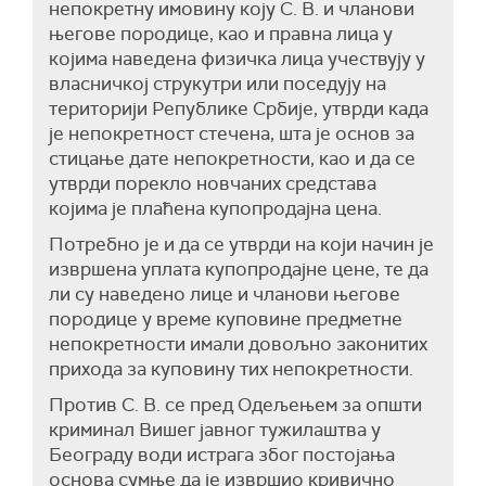
непокретну имовину коју С. В. и чланови
његове породице, као и правна лица у
којима наведена физичка лица учествују у
власничкој струкутри или поседују на
територији Републике Србије, утврди када
је непокретност стечена, шта је основ за
стицање дате непокретности, као и да се
утврди порекло новчаних средстава
којима је плаћена купопродајна цена.
Потребно је и да се утврди на који начин је
извршена уплата купопродајне цене, те да
ли су наведено лице и чланови његове
породице у време куповине предметне
непокретности имали довољно законитих
прихода за куповину тих непокретности.
Против С. В. се пред Одељењем за општи
криминал Вишег јавног тужилаштва у
Београду води истрага због постојања
основа сумње да је извршио кривично