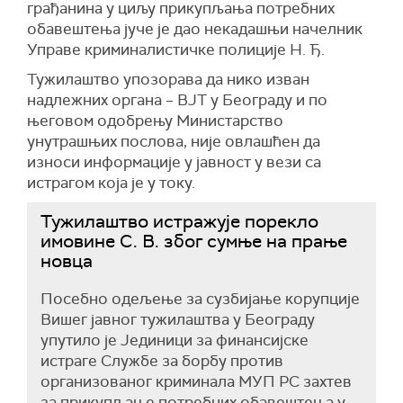
грађанина у циљу прикупљања потребних
обавештења јуче је дао некадашњи начелник
Управе криминалистичке полиције Н. Ђ.
Тужилаштво упозорава да нико изван
надлежних органа – ВЈТ у Београду и по
његовом одобрењу Министарство
унутрашњих послова, није овлашћен да
износи информације у јавност у вези са
истрагом која је у току.
Тужилаштво истражује порекло
имовине С. В. због сумње на прање
новца
Посебно одељење за сузбијање корупције
Вишег јавног тужилаштва у Београду
упутило је Јединици за финансијске
истраге Службе за борбу против
организованог криминала МУП РС захтев
за прикупљање потребних обавештења у