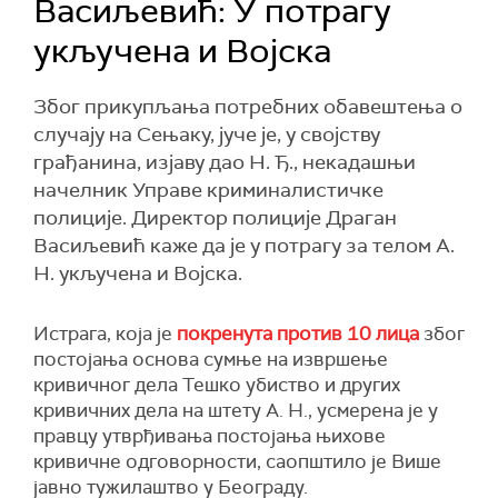
Васиљевић: У потрагу
укључена и Војска
Због прикупљања потребних обавештења о
случају на Сењаку, јуче је, у својству
грађанина, изјаву дао Н. Ђ., некадашњи
начелник Управе криминалистичке
полиције. Директор полиције Драган
Васиљевић каже да је у потрагу за телом А.
Н. укључена и Војска.
Истрага, која је
покренута против 10 лица
због
постојања основа сумње на извршење
кривичног дела Тешко убиство и других
кривичних дела на штету А. Н., усмерена је у
правцу утврђивања постојања њихове
кривичне одговорности, саопштило је Више
јавно тужилаштво у Београду.