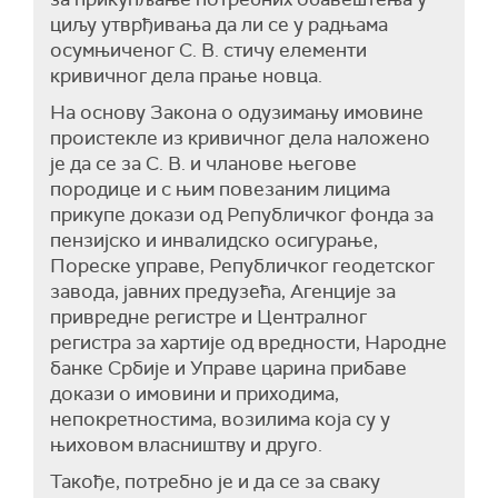
циљу утврђивања да ли се у радњама
осумњиченог С. В. стичу елементи
кривичног дела прање новца.
На основу Закона о одузимању имовине
проистекле из кривичног дела наложено
је да се за С. В. и чланове његове
породице и с њим повезаним лицима
прикупе докази од Републичког фонда за
пензијско и инвалидско осигурање,
Пореске управе, Републичког геодетског
завода, јавних предузећа, Агенције за
привредне регистре и Централног
регистра за хартије од вредности, Народне
банке Србије и Управе царина прибаве
докази о имовини и приходима,
непокретностима, возилима која су у
њиховом власништву и друго.
Такође, потребно је и да се за сваку