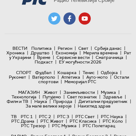
Радио Телевизија Србије
|
|
|
|
ВЕСТИ
Политика
Регион
Свет
Србија данас
|
|
|
|
Хроника
Друштво
Економија
Мерила времена
Рат
|
|
|
|
у Украјини
Време
Сервисне вести
Сматрачница
|
Подкаст
ЕУ могућности 2026
|
|
|
|
СПОРТ
Фудбал
Кошарка
Тенис
Одбојка
|
|
|
|
Рукомет
Ватерполо
Атлетика
Ауто-мото
Остали
|
спортови
Меморијал РТС
|
|
|
МАГАЗИН
Живот
Занимљивости
Музика
|
|
|
|
Технологијa
Путујемо
Свет познатих
Здравље
|
|
|
|
Филм и ТВ
Наука
Природа
Дигитални предузетник
|
За мале велике хероје
Наизглед здрав
|
|
|
|
|
ТВ
РТС 1
РТС 2
РТС 3
РТС Свет
РТС Наука
|
|
|
|
РТС Драма
РТС Живот
РТС Класика
РТС Коло
|
|
РТС Трезор
РТС Музика
РТС Полетарац