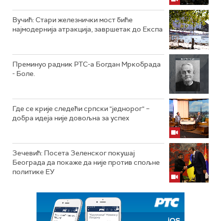
Вучић: Стари железнички мост биће
најмодернија атракција, завршетак до Експа
Преминуо радник РТС-а Богдан Мркобрада
- Боле.
Где се крије следећи српски "једнорог" –
добра идеја није довољна за успех
Зечевић: Посета Зеленског покушај
Београда да покаже да није против спољне
политике ЕУ