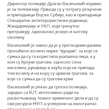
Директор полиције Драган Васиљевић изјавио
је за телевизију
Прва
да су у потрагу укључени
и припадници Војске Србије, као и припадници
Специјалне антитерористичке јединице,
Жандармерије и УКП, који тренутно
претражују Јарковачко језеро и његову
околину.
Васиљевић је навео да је у претходним данима
пронађено возило марке "хјундаи", за које се
сумња да су га користила ухапшена лица, а у
ком су бројни трагови, односно сона
киселина, рукавице и хауба која не припада
том возилу и на којој су црвени трагови, за
које се сумња да су трагови крви.
Васиљевић је рекао да српска полиција,
заједно са ВЈТ, интензивно ради на
расветљавању тешког кривичног дела и да су
сви ресурси МУП-а усмерени на евентуално