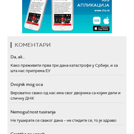
КОМЕНТАРИ
Da, ali...
Како преживети прва три дана катастрофе у Србији, и за
шта нас припрема ЕУ
Dvojnik mog oca
Вероватно свако од нас има свог двојника са којим дели и
сличну ДНК
Nemogućnost tusiranja
Не туширате се сваког дана – не стидите се, то је здраво
Cestitke za uspeh