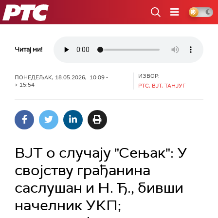
РТС
Читај ми!
ИЗВОР:
ПОНЕДЕЉАК, 18.05.2026, 10:09 -
> 15:54
РТС, ВЈТ, ТАНЈУГ
ВЈТ о случају "Сењак": У
својству грађанина
саслушан и Н. Ђ., бивши
начелник УКП;