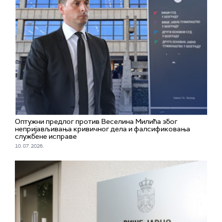
Оптужни предлог против Веселина Милића због
непријављивања кривичног дела и фалсификовања
службене исправе
10. 07. 2026.