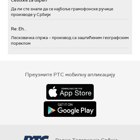
Да ли сте знали да се најбоље грамофонске ручице
производе у Србији
Re: Eh...
Лесковачка спржа – производ са заштићеним географским
пореклом
Преузмите РТС мобилну апликацију