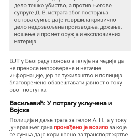
дело тешко убиство, а против његове
супруге Д. В. истрага због постојања
основа сумње да је извршила кривично
дело недозвољена производња, држање,
ношење и промет оружја и експлозивних
материја.
ВЈТ у Београду поново апелује на медије да
не преносе непроверене и нетачне
информације, јер ће тужилаштво и полиција
благовремено обавештавати јавност о току
овог поступка.
Васиљевић: У потрагу укључена и
Војска
Полиција и даље трага за телом А. Н., а у току
јучерашњег дана
пронађено је возило
за које
се сумња да је коришћено за транспорт жртве.