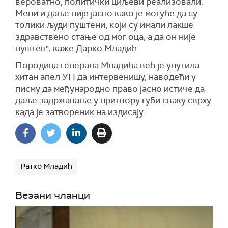
вероватно, политички циљеви реализовали.
Мени и даље није јасно како је могуће да су
толики људи пуштени, који су имали лакше
здравствено стање од мог оца, а да он није
пуштен", каже Дарко Младић.
Породица генерала Младића већ је упутила
хитан апел УН да интервенишу, наводећи у
писму да међународно право јасно истиче да
даље задржавање у притвору губи сваку сврху
када је затвореник на издисају.
Ратко Младић
Везани чланци