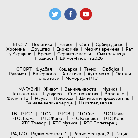
|
|
|
|
ВЕСТИ
Политика
Регион
Свет
Србија данас
|
|
|
|
Хроника
Друштво
Економија
Мерила времена
Рат
|
|
|
|
у Украјини
Време
Сервисне вести
Сматрачница
|
Подкаст
ЕУ могућности 2026
|
|
|
|
СПОРТ
Фудбал
Кошарка
Тенис
Одбојка
|
|
|
|
Рукомет
Ватерполо
Атлетика
Ауто-мото
Остали
|
спортови
Меморијал РТС
|
|
|
МАГАЗИН
Живот
Занимљивости
Музика
|
|
|
|
Технологијa
Путујемо
Свет познатих
Здравље
|
|
|
|
Филм и ТВ
Наука
Природа
Дигитални предузетник
|
За мале велике хероје
Наизглед здрав
|
|
|
|
|
ТВ
РТС 1
РТС 2
РТС 3
РТС Свет
РТС Наука
|
|
|
|
РТС Драма
РТС Живот
РТС Класика
РТС Коло
|
|
РТС Трезор
РТС Музика
РТС Полетарац
|
|
РАДИО
Радио Београд 1
Радио Београд 2
Радио