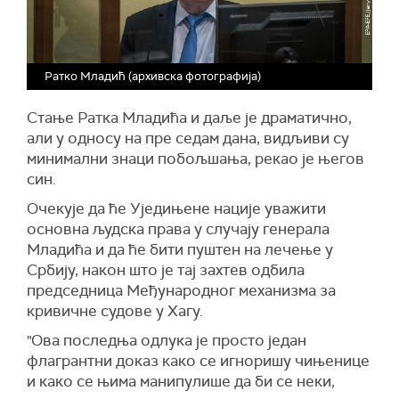
Ратко Младић (архивска фотографија)
Стање Ратка Младића и даље је драматично,
али у односу на пре седам дана, видљиви су
минимални знаци побољшања, рекао је његов
син.
Очекује да ће Уједињене нације уважити
основна људска права у случају генерала
Младића и да ће бити пуштен на лечење у
Србију, након што је тај захтев одбила
председница Међународног механизма за
кривичне судове у Хагу.
"Ова последња одлука је просто један
флагрантни доказ како се игноришу чињенице
и како се њима манипулише да би се неки,