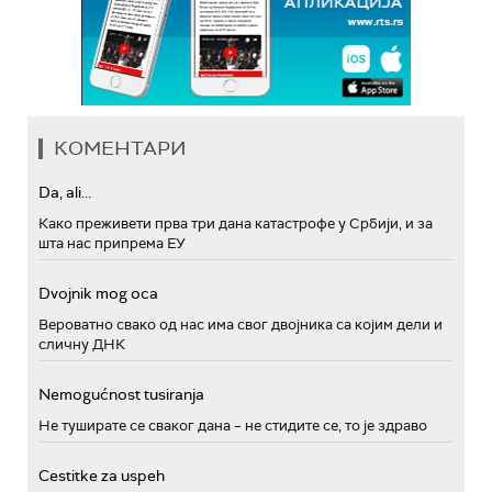
КОМЕНТАРИ
Da, ali...
Како преживети прва три дана катастрофе у Србији, и за
шта нас припрема ЕУ
Dvojnik mog oca
Вероватно свако од нас има свог двојника са којим дели и
сличну ДНК
Nemogućnost tusiranja
Не туширате се сваког дана – не стидите се, то је здраво
Cestitke za uspeh