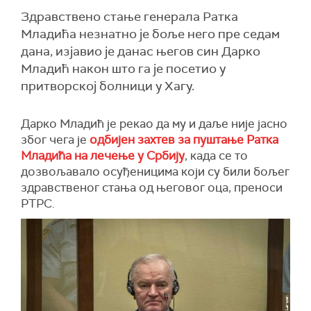
Здравствено стање генерала Ратка
Младића незнатно је боље него пре седам
дана, изјавио је данас његов син Дарко
Младић након што га је посетио у
притворској болници у Хагу.
Дарко Младић је рекао да му и даље није јасно
због чега је
одбијен захтев за пуштање Ратка
Младића на лечење у Србију
, када се то
дозвољавало осуђеницима који су били бољег
здравственог стања од његовог оца, преноси
РТРС.