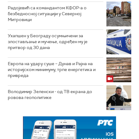
Радојевић са командантом КФОР-а о
безбедносној ситуацији у Северној
Митровици
Ухапшен у Београду осумњичени за
злостављање и мучење, одређен му је
притвор од 30 дана
Европа на удару суше – Дунав и Рајна на
историјском минимуму, трпе енергетика и
привреда
Володимир Зеленски - од ТВ екрана до
ровова геополитике