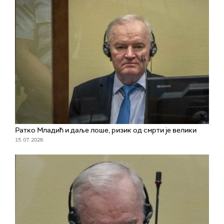
Ратко Младић и даље лоше, ризик од смрти је велики
15. 07. 2026.