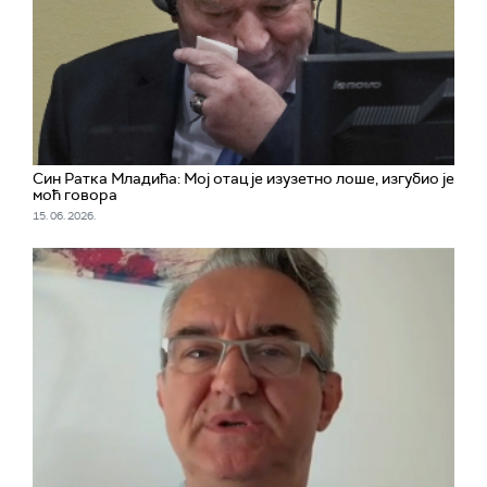
Син Ратка Младића: Мој отац је изузетно лоше, изгубио је
моћ говора
15. 06. 2026.