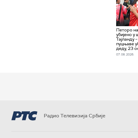
Петоро н
убијено у 
Тајланду 
пуцњаве уб
деду, 23 
07. 08. 2026.
Радио Телевизија Србије