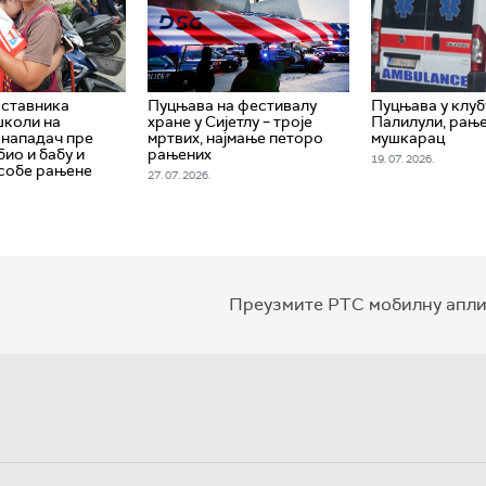
аставника
Пуцњава на фестивалу
Пуцњава у клуб
школи на
хране у Сијетлу – троје
Палилули, рањ
– нападач пре
мртвих, најмање петоро
мушкарац
ио и бабу и
рањених
19. 07. 2026.
особе рањене
27. 07. 2026.
Преузмите РТС мобилну апли