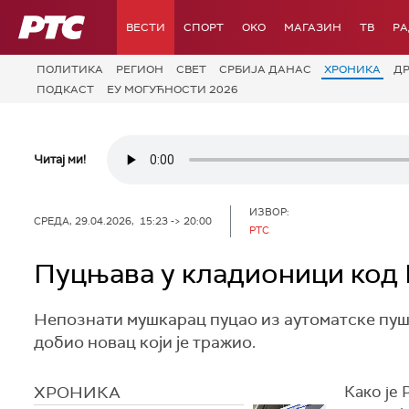
РТС
ВЕСТИ
СПОРТ
OKO
МАГАЗИН
ТВ
Р
ПОЛИТИКА
РЕГИОН
СВЕТ
СРБИЈА ДАНАС
ХРОНИКА
Д
ПОДКАСТ
ЕУ МОГУЋНОСТИ 2026
Читај ми!
ИЗВОР:
СРЕДА, 29.04.2026, 15:23 -> 20:00
РТС
Пуцњава у кладионици код Б
Непознати мушкарац пуцао из аутоматске пушк
добио новац који је тражио.
ХРОНИКА
Како је 