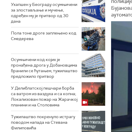
полиције
Ухапшен у Београду осумњичени
Бујанова
за злостављање и мучење,
аутомат
одређен му је притвор од 30
дана
Пола тоне дроге заплењено код
Смедерева
Осумњичени код којих је
пронађена дрога у Добановцима
бранили се ћутањем, тужилаштво
предложило притвор
У Делиблатској пешчари борба
са ватром из ваздуха и са копна;
Локализован пожар на Жарачкој
планини и на Столовима
Тужилаштво покренуло истрагу
поводом напада на Стевана
Филиповића