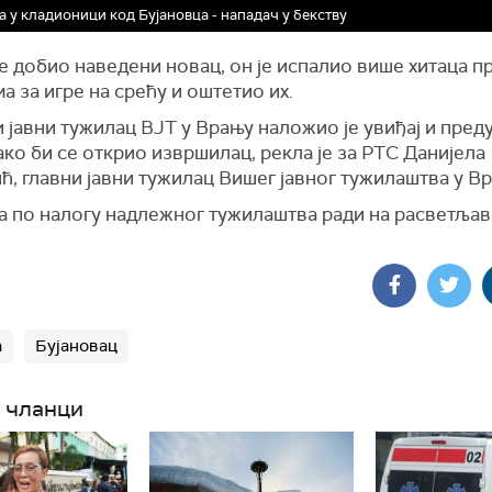
 у кладионици код Бујановца - нападач у бекству
е добио наведени новац, он је испалио више хитаца п
а за игре на срећу и оштетио их.
 јавни тужилац ВЈТ у Врању наложио је увиђај и пре
ко би се открио извршилац, рекла је за РТС Данијела
ћ, главни јавни тужилац Вишег јавног тужилаштва у Вр
а по налогу надлежног тужилаштва ради на расветља
а
Бујановац
 чланци