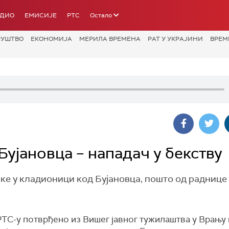
АДИО
ЕМИСИЈЕ
РТС
Остало
РУШТВО
ЕКОНОМИЈА
МЕРИЛА ВРЕМЕНА
РАТ У УКРАЈИНИ
ВРЕМ
ујановца – нападач у бекству
е у кладионици код Бујановца, пошто од раднице 
РТС-у потврђено из Вишег јавног тужилаштва у Врању 