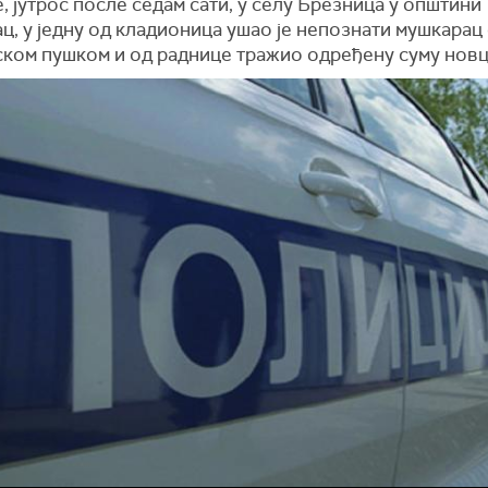
, јутрос после седам сати, у селу Брезница у општини
ц, у једну од кладионица ушао је непознати мушкарац 
ском пушком и од раднице тражио одређену суму новц