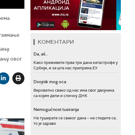
рема
дузимање
КОМЕНТАРИ
ању.
Da, ali...
вању овог
Како преживети прва три дана катастрофе у
Србији, и за шта нас припрема ЕУ
Dvojnik mog oca
Вероватно свако од нас има свог двојника
са којим дели и сличну ДНК
Nemogućnost tusiranja
Не туширате се сваког дана – не стидите се,
то је здраво