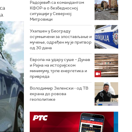
Радојевић са командантом
са
КФОР-а о безбедносној
ситуацији у Северној
а.
Митровици
Ухапшен у Београду
осумњичени за злостављање и
мучење, одређен му је притвор
од 30 дана
Европа на удару суше – Дунав
и Рајна на историјском
минимуму, трпе енергетика и
привреда
Володимир Зеленски - од ТВ
екрана до ровова
геополитике