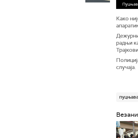
Пуцњава
Како ниј
апаратим
Дежурни
радњи ка
Трајкови
Полициј
случаја.
пуцњав
Везани