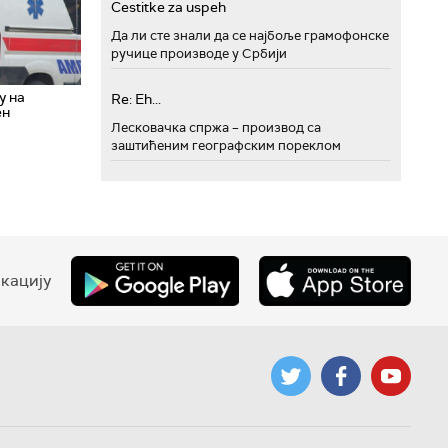
Cestitke za uspeh
Да ли сте знали да се најбоље грамофонске
ручице производе у Србији
у на
Re: Eh...
ен
Лесковачка спржа – производ са
заштићеним географским пореклом
кацију