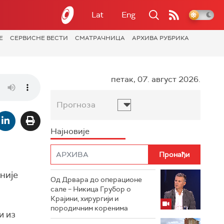
Lat
Eng
Е
СЕРВИСНЕ ВЕСТИ
СМАТРАЧНИЦА
АРХИВА РУБРИКА
петак, 07. август 2026.
Прогноза
Најновије
није
Од Дрвара до операционе
сале – Никица Грубор о
Крајини, хирургији и
породичним коренима
и из