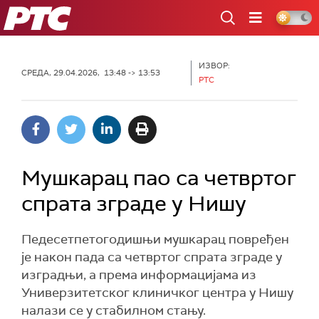
РТС
ИЗВОР:
СРЕДА, 29.04.2026, 13:48 -> 13:53
РТС
Мушкарац пао са четвртог
спрата зграде у Нишу
Педесетпетогодишњи мушкарац повређен
је након пада са четвртог спрата зграде у
изградњи, а према информацијама из
Универзитетског клиничког центра у Нишу
налази се у стабилном стању.