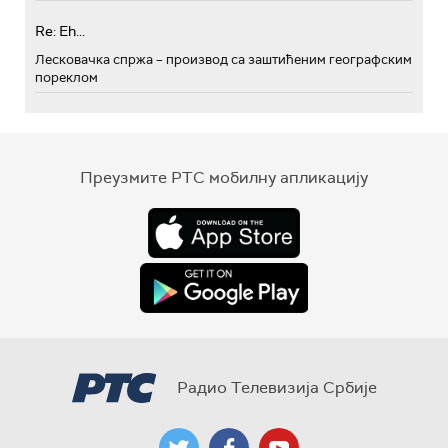
Re: Eh...
Лесковачка спржа – производ са заштићеним географским
пореклом
Преузмите РТС мобилну апликацију
Радио Телевизија Србије