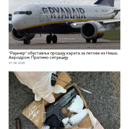
"Рајанер" обуставља продају карата за летове из Ниша;
Аеродром: Пратимо ситуацију
07. 08. 2026.