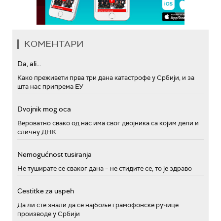
КОМЕНТАРИ
Da, ali...
Како преживети прва три дана катастрофе у Србији, и за
шта нас припрема ЕУ
Dvojnik mog oca
Вероватно свако од нас има свог двојника са којим дели и
сличну ДНК
Nemogućnost tusiranja
Не туширате се сваког дана – не стидите се, то је здраво
Cestitke za uspeh
Да ли сте знали да се најбоље грамофонске ручице
производе у Србији