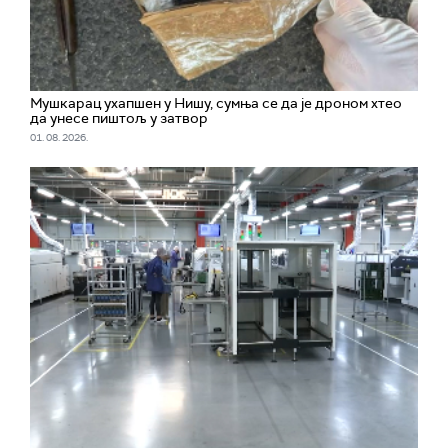
Мушкарац ухапшен у Нишу, сумња се да је дроном хтео
да унесе пиштољ у затвор
01. 08. 2026.