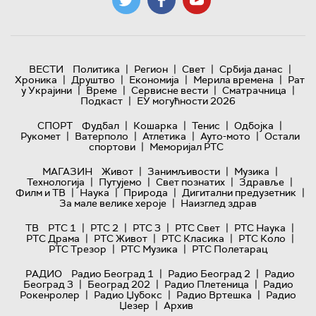
|
|
|
|
ВЕСТИ
Политика
Регион
Свет
Србија данас
|
|
|
|
Хроника
Друштво
Економија
Мерила времена
Рат
|
|
|
|
у Украјини
Време
Сервисне вести
Сматрачница
|
Подкаст
ЕУ могућности 2026
|
|
|
|
СПОРТ
Фудбал
Кошарка
Тенис
Одбојка
|
|
|
|
Рукомет
Ватерполо
Атлетика
Ауто-мото
Остали
|
спортови
Меморијал РТС
|
|
|
МАГАЗИН
Живот
Занимљивости
Музика
|
|
|
|
Технологијa
Путујемо
Свет познатих
Здравље
|
|
|
|
Филм и ТВ
Наука
Природа
Дигитални предузетник
|
За мале велике хероје
Наизглед здрав
|
|
|
|
|
ТВ
РТС 1
РТС 2
РТС 3
РТС Свет
РТС Наука
|
|
|
|
РТС Драма
РТС Живот
РТС Класика
РТС Коло
|
|
РТС Трезор
РТС Музика
РТС Полетарац
|
|
РАДИО
Радио Београд 1
Радио Београд 2
Радио
|
|
|
Београд 3
Београд 202
Радио Плетеница
Радио
|
|
|
Рокенролер
Радио Џубокс
Радио Вртешка
Радио
|
Џезер
Архив