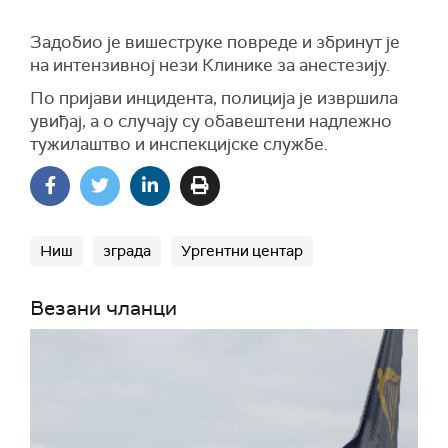
Задобио је вишеструке повреде и збринут је
на интензивној нези Клинике за анестезију.
По пријави инцидента, полиција је извршила
увиђај, а о случају су обавештени надлежно
тужилаштво и инспекцијске службе.
Ниш
зграда
Ургентни центар
Везани чланци