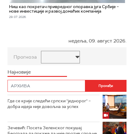
Ниш као покретач привредног опоравка југа Србије –
нове инвестиције и развој домаћих компанија
29. 07. 2026.
недеља, 09. август 2026.
Прогноза
Најновије
Где се крије следећи српски "једнорог" –
добра идеја није довољна за успех
Зечевић: Посета Зеленског покушај
Београда да покаже да није против спољне