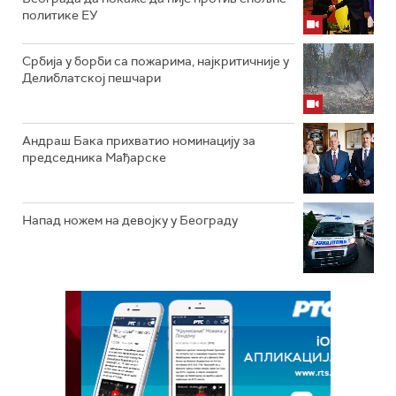
политике ЕУ
Србија у борби са пожарима, најкритичније у
Делиблатској пешчари
Андраш Бака прихватио номинацију за
председника Мађарске
Напад ножем на девојку у Београду