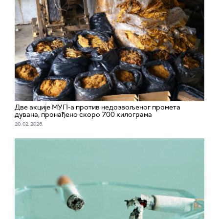
Две акције МУП-а против недозвољеног промета
дувана, пронађено скоро 700 килограма
20. 02. 2026.