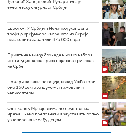
Ђедовић Хандановић: Рудари чувају
енергетску сигурност Србије
Европол: У Србији и Немачкој ухапшена
тројица кријумчара миграната из Сирије,
незаконито зарадили 875.000 евра
Приштина између блокаде и нових избора –
институционална криза појачава притисак
на Србе
Пожари на више локација, изнад Ушћа гори
око 150 хектара шуме – ангажовани и
хеликоптери
Од школе у Мрчајевцима до друштвених
мрежа – како препознати и зауставити полно
узнемиравање међу децом