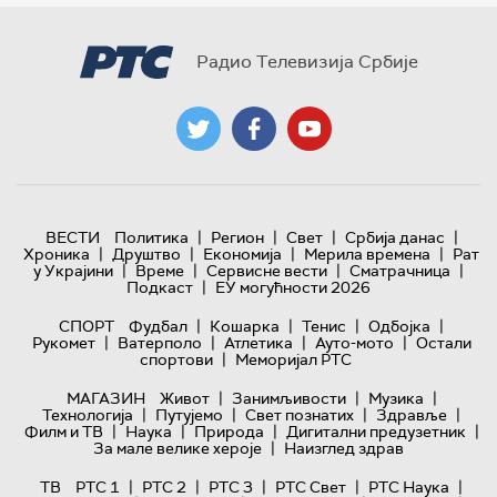
Радио Телевизија Србије
|
|
|
|
ВЕСТИ
Политика
Регион
Свет
Србија данас
|
|
|
|
Хроника
Друштво
Економија
Мерила времена
Рат
|
|
|
|
у Украјини
Време
Сервисне вести
Сматрачница
|
Подкаст
ЕУ могућности 2026
|
|
|
|
СПОРТ
Фудбал
Кошарка
Тенис
Одбојка
|
|
|
|
Рукомет
Ватерполо
Атлетика
Ауто-мото
Остали
|
спортови
Меморијал РТС
|
|
|
МАГАЗИН
Живот
Занимљивости
Музика
|
|
|
|
Технологијa
Путујемо
Свет познатих
Здравље
|
|
|
|
Филм и ТВ
Наука
Природа
Дигитални предузетник
|
За мале велике хероје
Наизглед здрав
|
|
|
|
|
ТВ
РТС 1
РТС 2
РТС 3
РТС Свет
РТС Наука