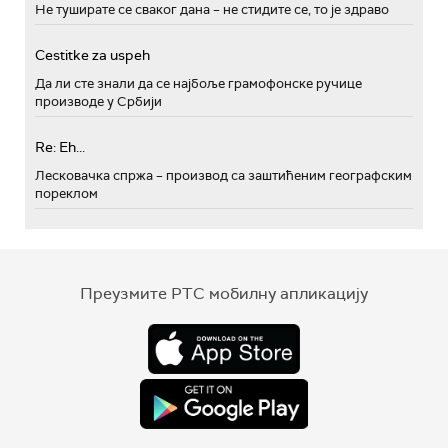
Не туширате се сваког дана – не стидите се, то је здраво
Cestitke za uspeh
Да ли сте знали да се најбоље грамофонске ручице
производе у Србији
Re: Eh...
Лесковачка спржа – производ са заштићеним географским
пореклом
Преузмите РТС мобилну апликацију