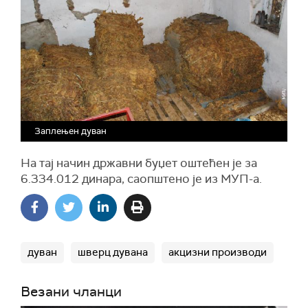
Заплењен дуван
На тај начин државни буџет оштећен је за
6.334.012 динара, саопштено је из МУП-а.
дуван
шверц дувана
акцизни производи
Везани чланци