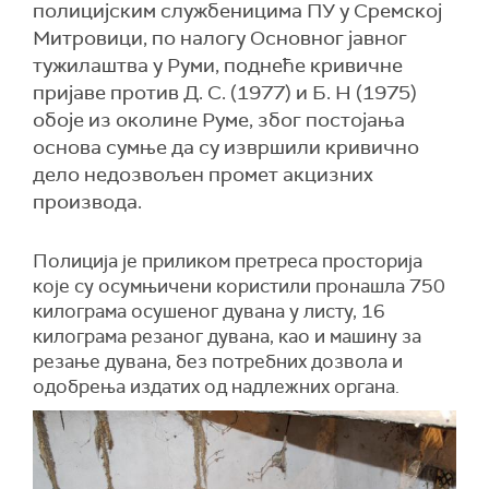
полицијским службеницима ПУ у Сремској
Митровици, по налогу Основног јавног
тужилаштва у Руми, поднеће кривичне
пријаве против Д. С. (1977) и Б. Н (1975)
обоје из околине Руме, због постојања
основа сумње да су извршили кривично
дело недозвољен промет акцизних
производа.
Полиција је приликом претреса просторија
које су осумњичени користили пронашла 750
килограма осушеног дувана у листу, 16
килограма резаног дувана, као и машину за
резање дувана, без потребних дозвола и
одобрења издатих од надлежних органа.