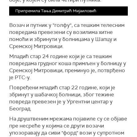
Припремила Тања Димитрић Мијаиловић
Возач и путник у "голфу", са тешким телесним
повредама превезени су возилима хитне
помоћи и збринути у болницама у Шапцу и
Сремској Митровици.
Младић стар 24 године који је са тешким
повредама грудног коша примљен у болницу у
Сремској Митровици, преминуо је, потврђено
је РТС-у.
Повређени
младић стар
22
године,
који је
збринут у шабачкој болници, због тежине
повреда превезен је у Ургентни центар у
Београд.
На друштвеним мрежама појавиле су се објаве
пре несреће у којима се други возачи
упозоравају да сиви "форд" вози у супротном