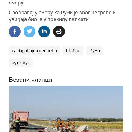
смеру.
Саобраћај у смеру ка Руми је због несреће и
увиђаја био је у прекиду пет сати.
саобраћајна несрећа
Шабац
Рума
ауто-пут
Везани чланци