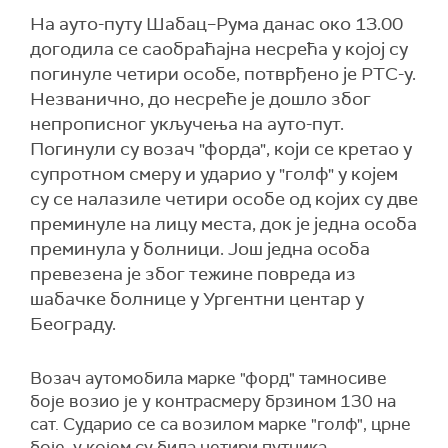
На ауто-путу Шабац–Рума данас око 13.00
догодила се саобраћајна несрећа у којој су
погинуле четири особе, потврђено је РТС-у.
Незванично, до несреће је дошло због
непрописног укључења на ауто-пут.
Погинули су возач "форда", који се кретао у
супротном смеру и ударио у "голф" у којем
су се налазиле четири особе од којих су две
преминуле на лицу места, док је једна особа
преминула у болници. Још једна особа
превезена је због тежине повреда из
шабачке болнице у Ургентни центар у
Београду.
Возач аутомобила марке "форд" тамносиве
боје возио је у контрасмеру брзином 130 на
сат. Сударио се са возилом марке "голф", црне
боје, у којем су била четири путника.