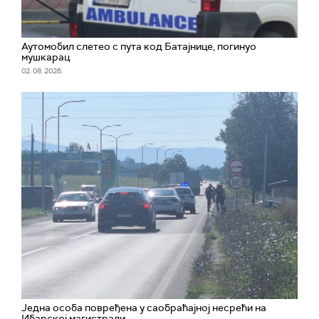
Аутомобил слетео с пута код Батајнице, погинуо
мушкарац
02. 08. 2026.
Једна особа повређена у саобраћајној несрећи на
Ибарској магистрали