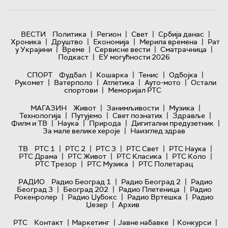
|
|
|
|
ВЕСТИ
Политика
Регион
Свет
Србија данас
|
|
|
|
Хроника
Друштво
Економија
Мерила времена
Рат
|
|
|
|
у Украјини
Време
Сервисне вести
Сматрачница
|
Подкаст
ЕУ могућности 2026
|
|
|
|
СПОРТ
Фудбал
Кошарка
Тенис
Одбојка
|
|
|
|
Рукомет
Ватерполо
Атлетика
Ауто-мото
Остали
|
спортови
Меморијал РТС
|
|
|
МАГАЗИН
Живот
Занимљивости
Музика
|
|
|
|
Технологијa
Путујемо
Свет познатих
Здравље
|
|
|
|
Филм и ТВ
Наука
Природа
Дигитални предузетник
|
За мале велике хероје
Наизглед здрав
|
|
|
|
|
ТВ
РТС 1
РТС 2
РТС 3
РТС Свет
РТС Наука
|
|
|
|
РТС Драма
РТС Живот
РТС Класика
РТС Коло
|
|
РТС Трезор
РТС Музика
РТС Полетарац
|
|
РАДИО
Радио Београд 1
Радио Београд 2
Радио
|
|
|
Београд 3
Београд 202
Радио Плетеница
Радио
|
|
|
Рокенролер
Радио Џубокс
Радио Вртешка
Радио
|
Џезер
Архив
|
|
|
|
РТС
Контакт
Маркетинг
Јавне набавке
Конкурси