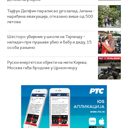
Тајфун Делфин паралисао југозапад Јапана -
наређена евакуација, отказано више од 500
летова
Шесторо убијених у школи на Тајланду –
нападач пре пуцњаве убио и бабу и деду, 15
особа рањено
Руски енергетски објекти на мети Кијева;
Москва гађа бродове у Црном мору