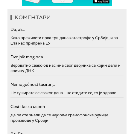
КОМЕНТАРИ
Da, ali...
Како преживети прва три дана катастрофе у Србији, и за
шта нас припрема ЕУ
Dvojnik mog oca
Вероватно свако од нас има свог двојника са којим дели и
сличну ДНК
Nemogućnost tusiranja
Не туширате се сваког дана – не стидите се, то је здраво
Cestitke za uspeh
Да ли сте знали да се најбоље грамофонске ручице
производе у Србији