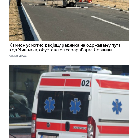
Камион усмртио двојицу радника на одржавању пута
код Змињака, обустављен саобраћај ка Лозници
05. 08. 2026.