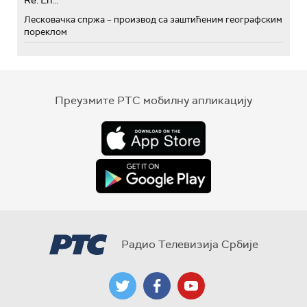
Re: Eh...
Лесковачка спржа – производ са заштићеним географским
пореклом
Преузмите РТС мобилну апликацију
Радио Телевизија Србије