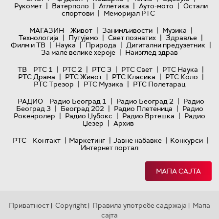
|
|
|
|
Рукомет
Ватерполо
Атлетика
Ауто-мото
Остали
|
спортови
Меморијал РТС
|
|
|
МАГАЗИН
Живот
Занимљивости
Музика
|
|
|
|
Технологијa
Путујемо
Свет познатих
Здравље
|
|
|
|
Филм и ТВ
Наука
Природа
Дигитални предузетник
|
За мале велике хероје
Наизглед здрав
|
|
|
|
|
ТВ
РТС 1
РТС 2
РТС 3
РТС Свет
РТС Наука
|
|
|
|
РТС Драма
РТС Живот
РТС Класика
РТС Коло
|
|
РТС Трезор
РТС Музика
РТС Полетарац
|
|
РАДИО
Радио Београд 1
Радио Београд 2
Радио
|
|
|
Београд 3
Београд 202
Радио Плетеница
Радио
|
|
|
Рокенролер
Радио Џубокс
Радио Вртешка
Радио
|
Џезер
Архив
|
|
|
|
РТС
Контакт
Маркетинг
Јавне набавке
Конкурси
Интернет портал
МАПА САЈТА
Приватност
Copyright
Правила употребе садржаја
Мапа
|
|
|
сајта