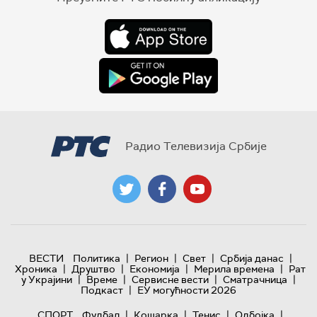
Радио Телевизија Србије
|
|
|
|
ВЕСТИ
Политика
Регион
Свет
Србија данас
|
|
|
|
Хроника
Друштво
Економија
Мерила времена
Рат
|
|
|
|
у Украјини
Време
Сервисне вести
Сматрачница
|
Подкаст
ЕУ могућности 2026
|
|
|
|
СПОРТ
Фудбал
Кошарка
Тенис
Одбојка