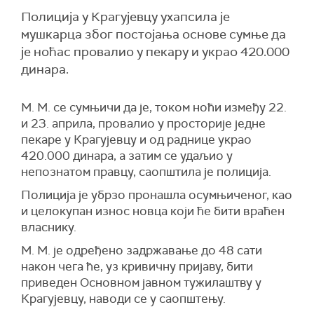
Полиција у Крагујевцу ухапсила је
мушкарца због постојања основе сумње да
је ноћас провалио у пекару и украо 420.000
динара.
М. М. се сумњичи да је, током ноћи између 22.
и 23. априла, провалио у просторије једне
пекаре у Крагујевцу и од раднице украо
420.000 динара, а затим се удаљио у
непознатом правцу, саопштила је полиција.
Полиција је убрзо пронашла осумњиченог, као
и целокупaн износ новца који ће бити враћен
власнику.
М. М. је одређено задржавање до 48 сати
након чега ће, уз кривичну пријаву, бити
приведен Основном јавном тужилаштву у
Крагујевцу, наводи се у саопштењу.