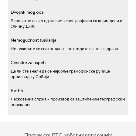
Dvojnik mog oca
Вероватно свако од нас има свог двојника са којим дели и
сличну ДНК
Nemogućnost tusiranja
Не туширате се сваког дана – не стидите се, то је здраво
Cestitke za uspeh
Да ли сте знали да се најбоље грамофонске ручице
производе у Србији
Re: Eh...
Лесковачка спржа – производ са заштићеним географским
пореклом
Преузмите РТС мобилну апликацију