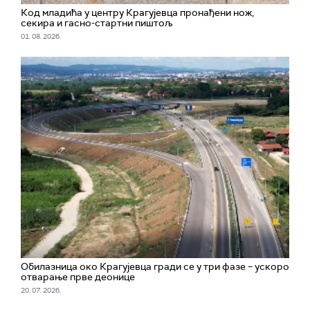
Код младића у центру Крагујевца пронађени нож,
секира и гасно-стартни пиштољ
01. 08. 2026.
Обилазница око Крагујевца гради се у три фазе – ускоро
отварање прве деонице
20. 07. 2026.