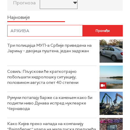
Прогноза
Најновије
Три полицајца МУП-а Србије приведена на
Јарињу – двојица пуштена, један задржан
Совиљ: Пљускови ће краткотрајно
побољшати хидролошку ситуацију;
половином августа опет 40 степени
Румуни потапају барже са камењем како би
подигли ниво Дунава испред нуклеарке
Чернавода
Како Кијев преко напада на компанију
"Вајлдберис" удара на мала руска предузећа