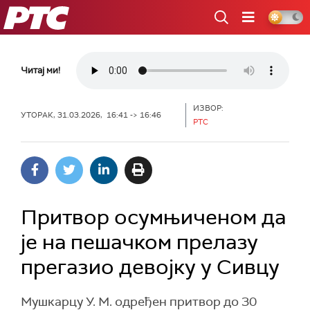
РТС
Читај ми!
ИЗВОР:
УТОРАК, 31.03.2026, 16:41 -> 16:46
РТС
Притвор осумњиченом да
је на пешачком прелазу
прегазио девојку у Сивцу
Мушкарцу У. М. одређен притвор до 30