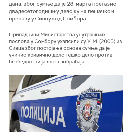
дана, због сумње да је 28. марта прегазио
двадесетогодишњу девојку на пешачком
прелазу у Сивцу код Сомбора.
П
рипадници Министарства унутрашњих
послова у Сомбору ухапсили су У. М. (2005) из
Сивца због постојања основа сумње да је
учинио кривично дело тешко дело против
безбедности јавног саобраћаја.