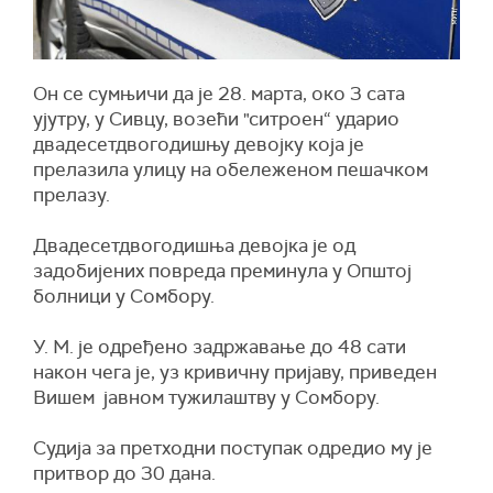
Он се сумњичи да је 28. марта, око 3 сата
ујутру, у Сивцу, возећи "ситроен“ ударио
двадесетдвогодишњу девојку која је
прелазила улицу на обележеном пешачком
прелазу.
Двадесетдвогодишња девојка је од
задобијених повреда преминула у Општој
болници у Сомбору.
У. М. је одређено задржавање до 48 сати
након чега је, уз кривичну пријаву, приведен
Вишем јавном тужилаштву у Сомбору.
Судија за претходни поступак одредио му је
притвор до 30 дана.