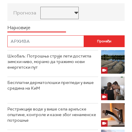
Прогноза
Најновије
Шкобаљ: Потрошња струје лети достигла
зимски ниво, морамо да тражимо нови
енергетски пут
Бесплатни дерматолошки прегледи у више
средина на КиМ
Рестрикције воде у више села ариљске
општине, контроле и казне због ненаменске
потрошње