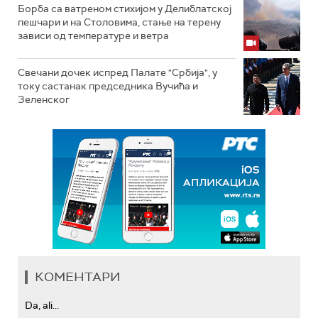
Борба са ватреном стихијом у Делиблатској
пешчари и на Столовима, стање на терену
зависи од температуре и ветра
Свечани дочек испред Палате "Србија", у
току састанак председника Вучића и
Зеленског
КОМЕНТАРИ
Da, ali...