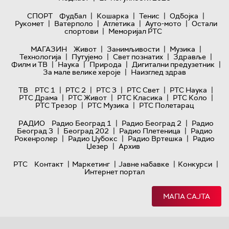
|
|
|
|
СПОРТ
Фудбал
Кошарка
Тенис
Одбојка
|
|
|
|
Рукомет
Ватерполо
Атлетика
Ауто-мото
Остали
|
спортови
Меморијал РТС
|
|
|
МАГАЗИН
Живот
Занимљивости
Музика
|
|
|
|
Технологијa
Путујемо
Свет познатих
Здравље
|
|
|
|
Филм и ТВ
Наука
Природа
Дигитални предузетник
|
За мале велике хероје
Наизглед здрав
|
|
|
|
|
ТВ
РТС 1
РТС 2
РТС 3
РТС Свет
РТС Наука
|
|
|
|
РТС Драма
РТС Живот
РТС Класика
РТС Коло
|
|
РТС Трезор
РТС Музика
РТС Полетарац
|
|
РАДИО
Радио Београд 1
Радио Београд 2
Радио
|
|
|
Београд 3
Београд 202
Радио Плетеница
Радио
|
|
|
Рокенролер
Радио Џубокс
Радио Вртешка
Радио
|
Џезер
Архив
|
|
|
|
РТС
Контакт
Маркетинг
Јавне набавке
Конкурси
Интернет портал
МАПА САЈТА