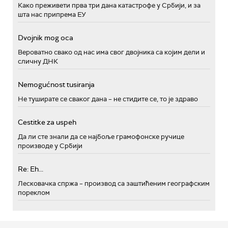
Како преживети прва три дана катастрофе у Србији, и за
шта нас припрема ЕУ
Dvojnik mog oca
Вероватно свако од нас има свог двојника са којим дели и
сличну ДНК
Nemogućnost tusiranja
Не туширате се сваког дана – не стидите се, то је здраво
Cestitke za uspeh
Да ли сте знали да се најбоље грамофонске ручице
производе у Србији
Re: Eh...
Лесковачка спржа – производ са заштићеним географским
пореклом