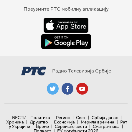
Преузмите РТС мобилну апликацију
Радио Телевизија Србије
|
|
|
|
ВЕСТИ
Политика
Регион
Свет
Србија данас
|
|
|
|
Хроника
Друштво
Економија
Мерила времена
Рат
|
|
|
|
у Украјини
Време
Сервисне вести
Сматрачница
|
Подкаст
ЕУ могућности 2026