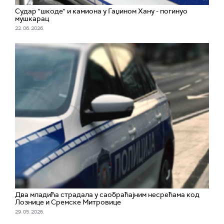
Судар "шкоде" и камиона у Гаџином Хану - погинуо
мушкарац
22. 06. 2026.
Два младића страдала у саобраћајним несрећама код
Лознице и Сремске Митровице
29. 05. 2026.