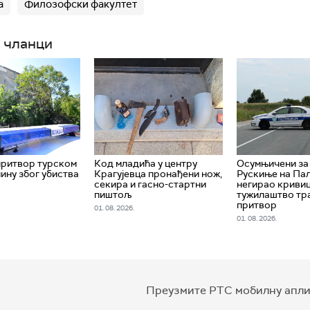
а
Филозофски факултет
 чланци
притвор турском
Код младића у центру
Oсумњичени за
ну због убиства
Крагујевца пронађени нож,
Рускиње на Па
секира и гасно-стартни
негирао кривиц
пиштољ
тужилаштво тр
притвор
01. 08. 2026.
01. 08. 2026.
Преузмите РТС мобилну апли