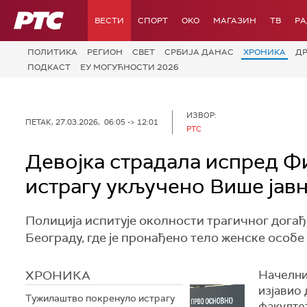
РТС
ВЕСТИ
СПОРТ
OKO
МАГАЗИН
ТВ
Р
ПОЛИТИКА
РЕГИОН
СВЕТ
СРБИЈА ДАНАС
ХРОНИКА
Д
ПОДКАСТ
ЕУ МОГУЋНОСТИ 2026
ИЗВОР:
ПЕТАК, 27.03.2026, 06:05 -> 12:01
РТС
Девојка страдала испред Фи
истрагу укључено Више јав
Полиција испитује околности трагичног догађ
Београду, где је пронађено тело женске особе
ХРОНИКА
Начелни
изјавио 
Тужилаштво покренуло истрагу
факултет