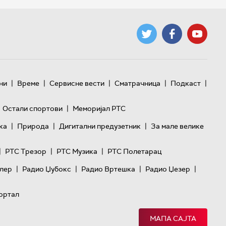
|
|
|
|
|
ни
Време
Сервисне вести
Сматрачница
Подкаст
|
Остали спортови
Меморијал РТС
|
|
|
ка
Природа
Дигитални предузетник
За мале велике
|
|
|
РТС Трезор
РТС Музика
РТС Полетарац
|
|
|
|
лер
Радио Џубокс
Радио Вртешка
Радио Џезер
ортал
МАПА САЈТА