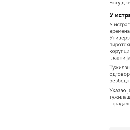
могу до
У истр
У истраг
времена
Универз
пиротех
корупциј
главни 
Тужилашт
одговор
безбедн
Указао ј
тужилаш
страдало