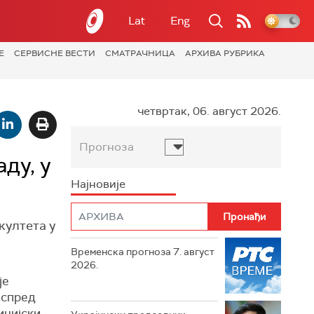
Lat
Eng
Е
СЕРВИСНЕ ВЕСТИ
СМАТРАЧНИЦА
АРХИВА РУБРИКА
четвртак, 06. август 2026.
Прогноза
ду, у
Најновије
култета у
Временска прогноза 7. август
2026.
је
испред
ицијски