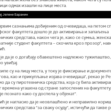
ици одмах изашли на лице места.
ј Јелене Баранин
првим сазнањима добијеним од очевидаца, на петом с
ског факултета дошло је до активирања и запаљења
ичких средстава, након чега је, како се сумња, женска
атније студент факултета – скочила кроз прозор", нав
ић.
је да је о догађају обавештено надлежно тужилаштво, 
о увиђај.
ипе су на лицу места, у току је фиксирање и докумен
гова, као и прикупљање изјава очевидаца", рекао је Р
ио да су пиротехничка средства, која су била активира
 времена угашена од стране запослених на факултету, 
ије познато како су доспела у објекат".
ић је нагласио да је неовлашћено и неправилно кори
ичких средстава "за сваку осуду", истичући да такве 