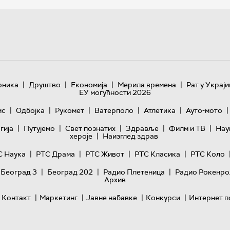
|
|
|
|
оника
Друштво
Економија
Мерила времена
Рат у Украји
ЕУ могућности 2026
|
|
|
|
|
|
ис
Одбојка
Рукомет
Ватерполо
Атлетика
Ауто-мото
|
|
|
|
|
гијa
Путујемо
Свет познатих
Здравље
Филм и ТВ
Нау
|
хероје
Наизглед здрав
|
|
|
|
С Наука
РТС Драма
РТС Живот
РТС Класика
РТС Коло
|
|
|
 Београд 3
Београд 202
Радио Плетеница
Радио Рокенро
Архив
|
|
|
|
Контакт
Маркетинг
Јавне набавке
Конкурси
Интернет п