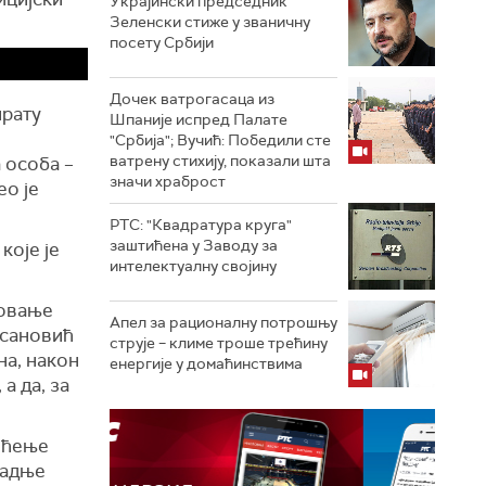
Украјински председник
Зеленски стиже у званичну
посету Србији
Дочек ватрогасаца из
прату
Шпаније испред Палате
"Србија"; Вучић: Победили сте
ватрену стихију, показали шта
 особа –
значи храброст
ео је
РТС: "Квадратура круга"
заштићена у Заводу за
које је
интелектуалну својину
товање
Апел за рационалну потрошњу
есановић
струје – климе троше трећину
на, након
енергије у домаћинствима
а да, за
шћење
радње