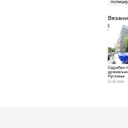
полициј
Везани
Одређен 
држављани
Рускиње
02. 08. 2026.