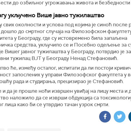
вести до озбиљног угрожавања живота и безбедности 
агу укључено Више јавно тужилаштво
у свих околности и услова под којима је синоћ после 
 дошло до смртног случаја на Филозофском факултет
итета у Београду, где су истовремено била запаљена
ничка средства, укључило се и Посебно одељење за 
е Вишег јавног тужилаштва у Београду, потврдио је з
јавни тужилац ВЈТ у Београду Ненад Стефановић.
во ће, између осталог, испитати да ли постоји криви
ност запослених у управи Филозофског факултета у в
ошћу рада и студирања, прецизирао је Стефановић.
е и да је прошле ноћи извршен увиђај на лицу места и д
тво наложило да се изврши обдукција са токсикологи
г лица како би се утврдио тачан узрок смрти.