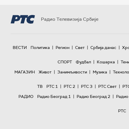
Радио Телевизија Србије
|
|
|
|
ВЕСТИ
Политика
Регион
Свет
Србија данас
Хр
|
|
СПОРТ
Фудбал
Кошарка
Тен
|
|
|
МАГАЗИН
Живот
Занимљивости
Музика
Техноло
|
|
|
|
ТВ
РТС 1
РТС 2
РТС 3
РТС Свет
РТ
|
|
РАДИО
Радио Београд 1
Радио Београд 2
Радио
РТС