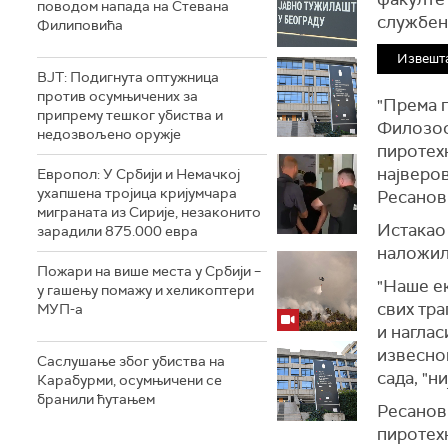
поводом напада на Стевана
службен
Филиповића
Извешта
ВЈТ: Подигнута оптужница
против осумњичених за
"Према 
припрему тешког убиства и
Филозоф
недозвољено оружје
пиротехн
најверов
Европол: У Србији и Немачкој
ухапшена тројица кријумчара
Ресанов
миграната из Сирије, незаконито
Истакао 
зарадили 875.000 евра
наложил
Пожари на више места у Србији –
"Наше ек
у гашењу помажу и хеликоптери
свих тра
МУП-а
и наглас
извесног
Саслушање због убиства на
сада, "н
Карабурми, осумњичени се
бранили ћутањем
Ресанов
пиротехн