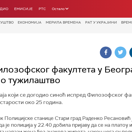
АДИО
ЕМИСИЈЕ
РТС
Остало
РУШТВО
ЕКОНОМИЈА
МЕРИЛА ВРЕМЕНА
РАТ У УКРАЈИНИ
ВРЕМ
лозофског факултета у Београ
но тужилаштво
аја који се догодио синоћ испред Филозофског фа
 старости око 25 година.
к Полицијске станице Стари град Раденко Ресановић 
да је полиција у 22.40 добила пријаву да се на платоу 
а налази жена без знакова живота, након чега су пол