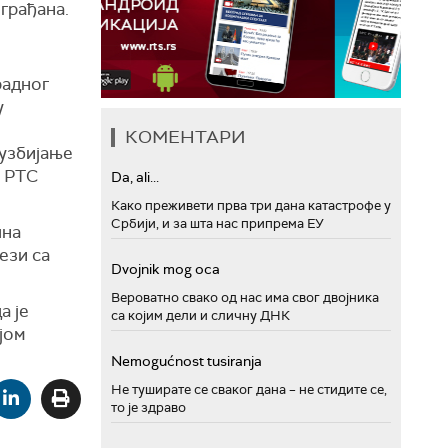
грађана.
радног
у
КОМЕНТАРИ
сузбијање
а РТС
Da, ali...
Како преживети прва три дана катастрофе у
Србији, и за шта нас припрема ЕУ
чна
ези са
Dvojnik mog oca
Вероватно свако од нас има свог двојника
а је
са којим дели и сличну ДНК
јом
Nemogućnost tusiranja
Не туширате се сваког дана – не стидите се,
то је здраво