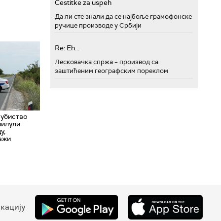
Cestitke za uspeh
Да ли сте знали да се најбоље грамофонске
ручице производе у Србији
Re: Eh...
Лесковачка спржа – производ са
заштићеним географским пореклом
 убиство
лилули
у,
ажи
кацију