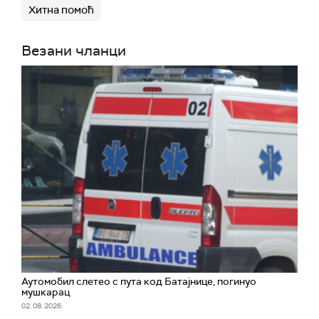
Хитна помоћ
Везани чланци
Аутомобил слетео с пута код Батајнице, погинуо
мушкарац
02. 08. 2026.