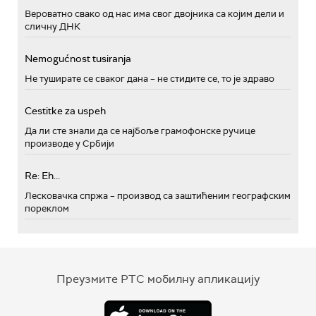
Вероватно свако од нас има свог двојника са којим дели и
сличну ДНК
Nemogućnost tusiranja
Не туширате се сваког дана – не стидите се, то је здраво
Cestitke za uspeh
Да ли сте знали да се најбоље грамофонске ручице
производе у Србији
Re: Eh...
Лесковачка спржа – производ са заштићеним географским
пореклом
Преузмите РТС мобилну апликацију