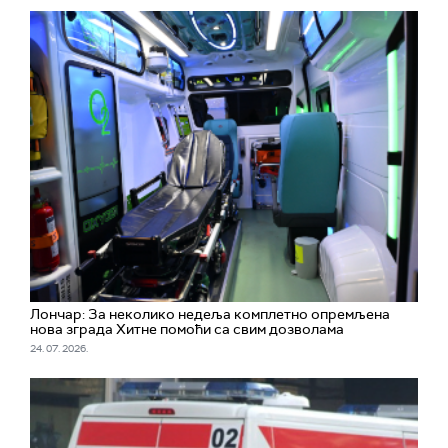
Лончар: За неколико недеља комплетно опремљена
нова зграда Хитне помоћи са свим дозволама
24. 07. 2026.