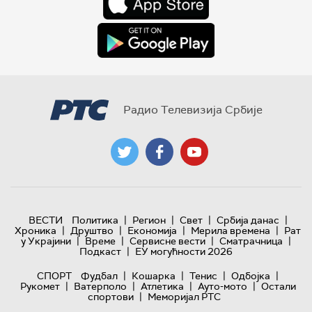
Радио Телевизија Србије
|
|
|
|
ВЕСТИ
Политика
Регион
Свет
Србија данас
|
|
|
|
Хроника
Друштво
Економија
Мерила времена
Рат
|
|
|
|
у Украјини
Време
Сервисне вести
Сматрачница
|
Подкаст
ЕУ могућности 2026
|
|
|
|
СПОРТ
Фудбал
Кошарка
Тенис
Одбојка
|
|
|
|
Рукомет
Ватерполо
Атлетика
Ауто-мото
Остали
|
спортови
Меморијал РТС