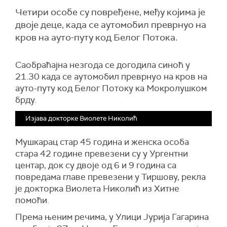
Четири особе су повређене, међу којима је
двоје деце, када се аутомобил преврнуо на
кров на ауто-путу код Белог Потока.
Саобраћајна незгода се догодила синоћ у
21.30 када се аутомобил преврнуо на кров на
ауто-путу код Белог Потоку ка Мокролушком
брду.
Изјава докторке Виолете Николић
Мушкарац стар 45 година и женска особа
стара 42 године превезени су у Ургентни
центар, док су двоје од 6 и 9 година са
повредама главе превезени у Тиршову, рекла
је докторка Виолета Николић из Хитне
помоћи.
Према њеним речима, у Улици Јурија Гагарина