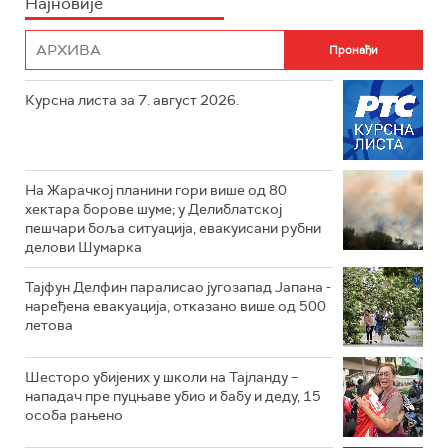
Најновије
Курсна листа за 7. август 2026.
На Жарачкој планини гори више од 80
хектара борове шуме; у Делиблатској
пешчари боља ситуација, евакуисани рубни
делови Шумарка
Тајфун Делфин паралисао југозапад Јапана -
наређена евакуација, отказано више од 500
летова
Шесторо убијених у школи на Тајланду –
нападач пре пуцњаве убио и бабу и деду, 15
особа рањено