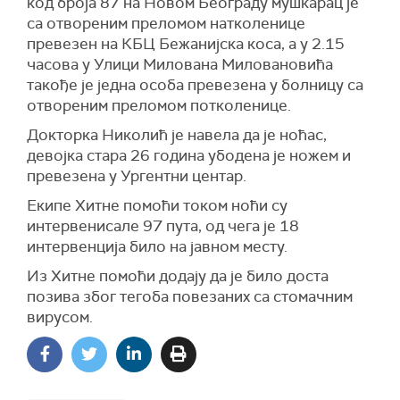
код броја 87 на Новом Београду мушкарац је
са отвореним преломом натколенице
превезен на КБЦ Бежанијска коса, а у 2.15
часова у Улици Милована Миловановића
такође је једна особа превезена у болницу са
отвореним преломом потколенице.
Докторка Николић је навела да је ноћас,
девојка стара 26 година убодена је ножем и
превезена у Ургентни центар.
Екипе Хитне помоћи током ноћи су
интервенисале 97 пута, од чега је 18
интервенција било на јавном месту.
Из Хитне помоћи додају да је било доста
позива због тегоба повезаних са стомачним
вирусом.