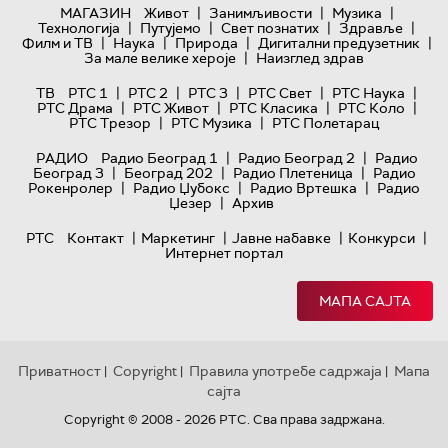
|
|
|
МАГАЗИН
Живот
Занимљивости
Музика
|
|
|
|
Технологијa
Путујемо
Свет познатих
Здравље
|
|
|
|
Филм и ТВ
Наука
Природа
Дигитални предузетник
|
За мале велике хероје
Наизглед здрав
|
|
|
|
|
ТВ
РТС 1
РТС 2
РТС 3
РТС Свет
РТС Наука
|
|
|
|
РТС Драма
РТС Живот
РТС Класика
РТС Коло
|
|
РТС Трезор
РТС Музика
РТС Полетарац
|
|
РАДИО
Радио Београд 1
Радио Београд 2
Радио
|
|
|
Београд 3
Београд 202
Радио Плетеница
Радио
|
|
|
Рокенролер
Радио Џубокс
Радио Вртешка
Радио
|
Џезер
Архив
|
|
|
|
РТС
Контакт
Маркетинг
Јавне набавке
Конкурси
Интернет портал
МАПА САЈТА
Приватност
Copyright
Правила употребе садржаја
Мапа
|
|
|
сајта
Copyright © 2008 - 2026 РТС. Сва права задржана.