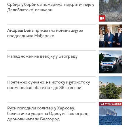
Србија у борби са пожарима, најкритичније у
Делиблатској пешчари
Андраш Бака прихватио номинацију за
председника Мађарске
Напад ножем на девојку у Београду
Претежно сунчано, на истоку и југоистоку
променљиво облачно - до 36 степени
Руси погодили солитер у Харкову,
балистички удари на Одесу и Павлоград;
дронови напали Белгород