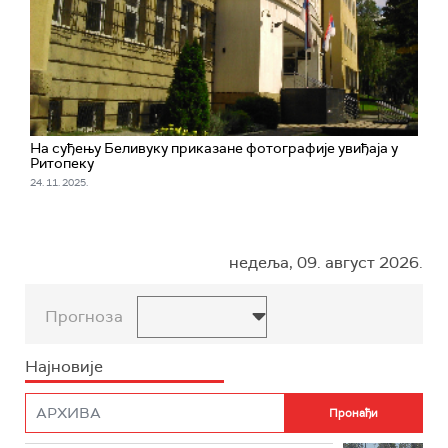
На суђењу Беливуку приказане фотографије увиђаја у
Ритопеку
24. 11. 2025.
недеља, 09. август 2026.
Прогноза
Најновије