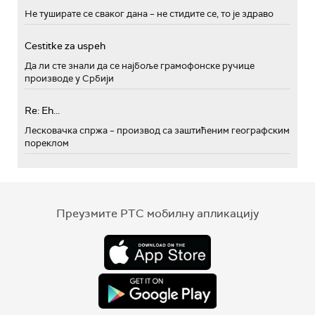
Не туширате се сваког дана – не стидите се, то је здраво
Cestitke za uspeh
Да ли сте знали да се најбоље грамофонске ручице
производе у Србији
Re: Eh...
Лесковачка спржа – производ са заштићеним географским
пореклом
Преузмите РТС мобилну апликацију