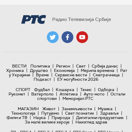
Радио Телевизија Србије
|
|
|
|
ВЕСТИ
Политика
Регион
Свет
Србија данас
|
|
|
|
Хроника
Друштво
Економија
Мерила времена
Рат
|
|
|
|
у Украјини
Време
Сервисне вести
Сматрачница
|
Подкаст
ЕУ могућности 2026
|
|
|
|
СПОРТ
Фудбал
Кошарка
Тенис
Одбојка
|
|
|
|
Рукомет
Ватерполо
Атлетика
Ауто-мото
Остали
|
спортови
Меморијал РТС
|
|
|
МАГАЗИН
Живот
Занимљивости
Музика
|
|
|
|
Технологијa
Путујемо
Свет познатих
Здравље
|
|
|
|
Филм и ТВ
Наука
Природа
Дигитални предузетник
|
За мале велике хероје
Наизглед здрав