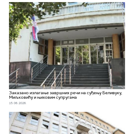
Заказано излагање завршних речи на суђењу Беливуку,
Миљковићу и њиховим супругама
15. 06. 2026.