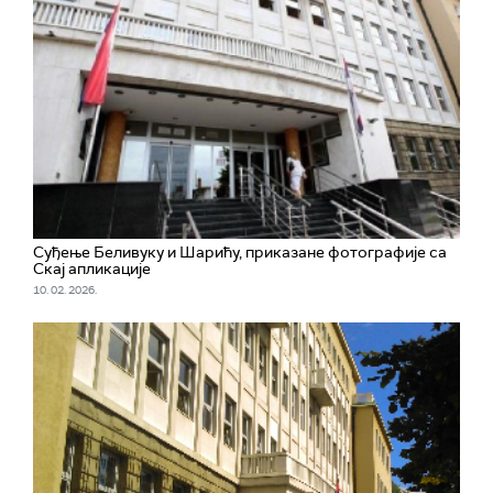
Суђење Беливуку и Шарићу, приказанe фотографије са
Скај апликације
10. 02. 2026.