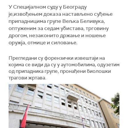
У Специјалном суду у Београду
је,извођењем доказа настављено суђење
припадницима групе Вељка Беливука,
оптуженим за седам убистава, трговину
дрогом, незаконито држање и ношење
оружја, отмице и силовање.
Прегледани су форензички извештаји на
којима се види да су у аутомобилима, одузетим
од припадника групе, пронађени биолошки
трагови жртава.