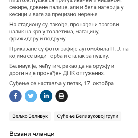
пиштољ, пушка са пригушивачем и нишаном,
секире, дрвене палице, али и бела материја у
кесици и ваге за прецизно мерење.
На стадиону су, такође, пронађени трагови
налик на крв у тоалетима, магацину,
фрижидеру и подруму.
Приказане су фотографије аутомобила Н. Ј. на
којима се види торба и сталак за пушку.
Беливук је, међутим, рекао да на оружју и
дроги није пронађен ДНК оптужених.
Суђење се наставља у петак, 17. октобра.
Вељко Беливук
Суђење Беливуковој групи
Везани чланци