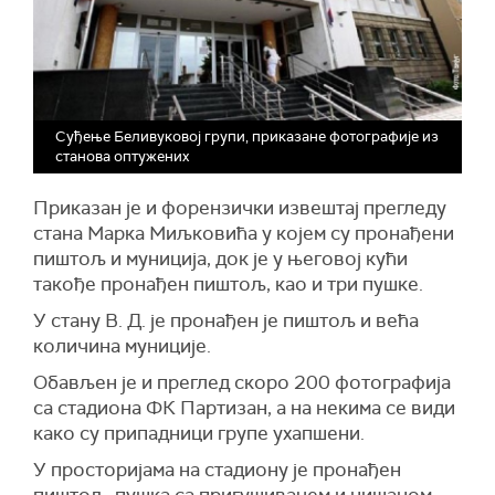
Суђење Беливуковој групи, приказане фотографије из
станова оптужених
Приказан је и форензички извештај прегледу
стана Марка Миљковића у којем су пронађени
пиштољ и муниција, док је у његовој кући
такође пронађен пиштољ, као и три пушке.
У стану В. Д. је пронађен је пиштољ и већа
количина муниције.
Обављен је и преглед скоро 200 фотографија
са стадиона ФК Партизан, а на некима се види
како су припадници групе ухапшени.
У просторијама на стадиону је пронађен