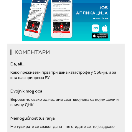
КОМЕНТАРИ
Da, ali...
Како преживети прва три дана катастрофе у Србији, и за
шта нас припрема ЕУ
Dvojnik mog oca
Вероватно свако од нас има свог двојника са којим дели и
сличну ДНК
Nemogućnost tusiranja
Не туширате се сваког дана – не стидите се, то је здраво