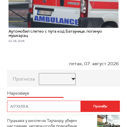
Аутомобил слетео с пута код Батајнице, погинуо
мушкарац
02. 08. 2026.
петак, 07. август 2026.
Прогноза
Најновије
Пуцњава у школи на Тајланду, убијен
наставник, четири особе повређене