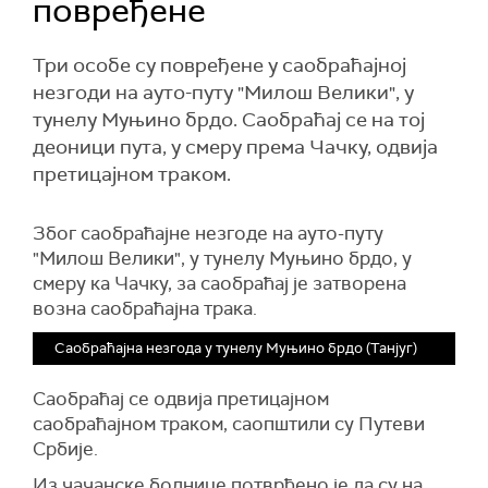
повређене
Три особе су повређене у саобраћајној
незгоди на ауто-путу "Милош Велики", у
тунелу Муњино брдо. Саобраћај се на тој
деоници пута, у смеру према Чачку, одвија
претицајном траком.
Због саобраћајне незгоде на ауто-путу
"Милош Велики", у тунелу Муњино брдо, у
смеру ка Чачку, за саобраћај је затворена
возна саобраћајна трака.
Саобраћајна незгода у тунелу Муњино брдо (Танјуг)
Саобраћај се одвија претицајном
саобраћајном траком, саопштили су Путеви
Србије.
Из чачанске болнице потврђено је да су на