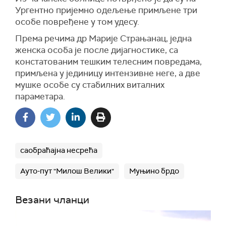
Ургентно пријемно одељење примљене три
особе повређене у том удесу.
Према речима др Марије Страњанац, једна
женска особа је после дијагностике, са
констатованим тешким телесним повредама,
примљена у јединицу интензивне неге, а две
мушке особе су стабилних виталних
параметара.
саобраћајна несрећа
Ауто-пут "Милош Велики"
Муњино брдо
Везани чланци