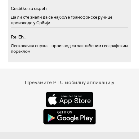
Cestitke za uspeh
Да ли сте знали да се најбоље грамофонске ручице
производе у Србији
Re: Eh...
Лесковачка спржа – производ са заштићеним географским
пореклом
Преузмите РТС мобилну апликацију