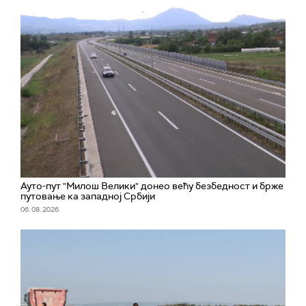
Ауто-пут "Милош Велики" донео већу безбедност и брже
путовање ка западној Србији
06. 08. 2026.