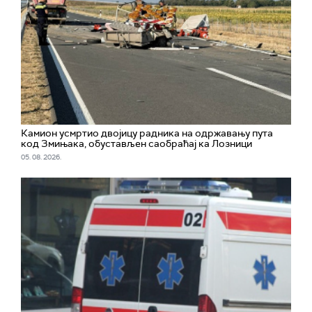
Камион усмртио двојицу радника на одржавању пута
код Змињака, обустављен саобраћај ка Лозници
05. 08. 2026.