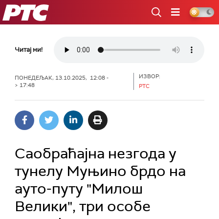
РТС
Читај ми!
ИЗВОР:
ПОНЕДЕЉАК, 13.10.2025, 12:08 -
> 17:48
РТС
Саобраћајна незгода у
тунелу Муњино брдо на
ауто-путу "Милош
Велики", три особе