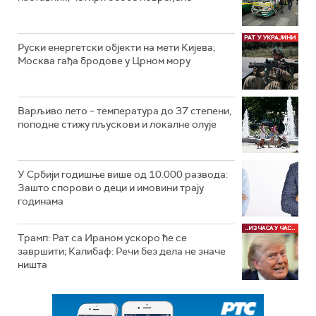
Руски енергетски објекти на мети Кијева;
Москва гађа бродове у Црном мору
Варљиво лето – температура до 37 степени,
поподне стижу пљускови и локалне олује
У Србији годишње више од 10.000 развода:
Зашто спорови о деци и имовини трају
годинама
Трамп: Рат са Ираном ускоро ће се
завршити; Калибаф: Речи без дела не значе
ништа