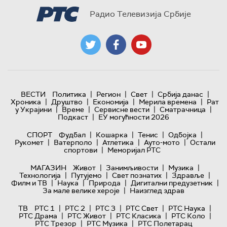
Радио Телевизија Србије
|
|
|
|
ВЕСТИ
Политика
Регион
Свет
Србија данас
|
|
|
|
Хроника
Друштво
Економија
Мерила времена
Рат
|
|
|
|
у Украјини
Време
Сервисне вести
Сматрачница
|
Подкаст
ЕУ могућности 2026
|
|
|
|
СПОРТ
Фудбал
Кошарка
Тенис
Одбојка
|
|
|
|
Рукомет
Ватерполо
Атлетика
Ауто-мото
Остали
|
спортови
Меморијал РТС
|
|
|
МАГАЗИН
Живот
Занимљивости
Музика
|
|
|
|
Технологијa
Путујемо
Свет познатих
Здравље
|
|
|
|
Филм и ТВ
Наука
Природа
Дигитални предузетник
|
За мале велике хероје
Наизглед здрав
|
|
|
|
|
ТВ
РТС 1
РТС 2
РТС 3
РТС Свет
РТС Наука
|
|
|
|
РТС Драма
РТС Живот
РТС Класика
РТС Коло
|
|
РТС Трезор
РТС Музика
РТС Полетарац