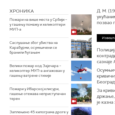
ХРОНИКА
Д. М. (1
укућаним
Пожари на више места у Србији –
позвао 
у гашењу помажу и хеликоптери
МУП-а
Извешт
Саслушање због убиства на
Карабурми, осумњичени се
Полиција
бранили ћутањем
контрад
сазнаје
Велики пожар код Зајечара –
Осумњич
хеликоптер МУП-а ангажован у
гашењу ватрене стихије
кривичн
Београд
Пожари у Ибарској клисури,
За крив
гашење отежава неприступачан
држање,
терен
је казна
Заплењено 45 килограма дроге у