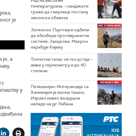
Рад на високим
температурама – синдикати
траже да смернице постану
јева,
законска обавеза
еног је
Зеленски: Партнери одбили
да обезбеде противракетне
системе; Захарова: Макрон
наређује Кијеву
је, а
Топлотни талас не посустаје –
жива у термометру и до 40
аву,
степени
уз
Пезешкијан: Интеракција са
илаштву у
Хамнеијем је веома тешка;
Израел извео ваздушне
нападе на југ Либана
дња,
редвиђена