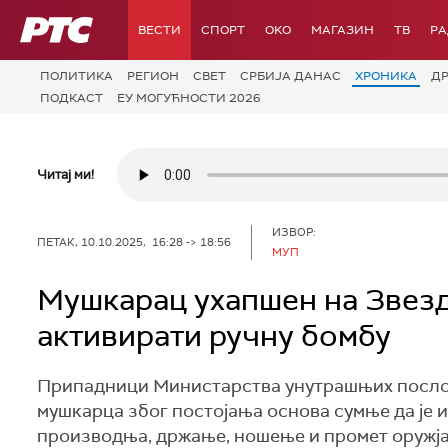
РТС
ВЕСТИ
СПОРТ
OKO
МАГАЗИН
ТВ
Р
ПОЛИТИКА
РЕГИОН
СВЕТ
СРБИЈА ДАНАС
ХРОНИКА
Д
ПОДКАСТ
ЕУ МОГУЋНОСТИ 2026
Читај ми!
ИЗВОР:
ПЕТАК, 10.10.2025, 16:28 -> 18:56
МУП
Mушкарац ухапшен на Звезд
активирати ручну бомбу
Припадници Министарства унутрашњих послова
мушкарца због постојања основа сумње да је
производња, држање, ношење и промет оружја