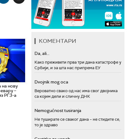
КОМЕНТАРИ
Da, ali...
Како преживети прва три дана катастрофе у
Србији, и за шта нас припрема ЕУ
Dvojnik mog oca
 на нову
евару –
Вероватно свако од нас има свог двојника
из РГЗ-а
са којим дели и сличну ДНК
Nemogućnost tusiranja
Не туширате се сваког дана – не стидите се,
то је здраво