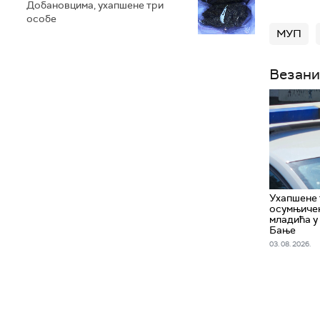
Добановцима, ухапшене три
особе
МУП
Везани
Ухапшенe 
осумњичен
младића у
Бање
03. 08. 2026.