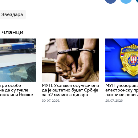
Звездара
 чланци
три особе
МУП: Ухапшен осумњичени
МУП упозорава
е да су тукле
да је оштетио буџет Србије
електронску пр
 околини Нишке
за 52 милиона динара
лажни мејлови 
30. 07. 2026.
29. 07. 2026.