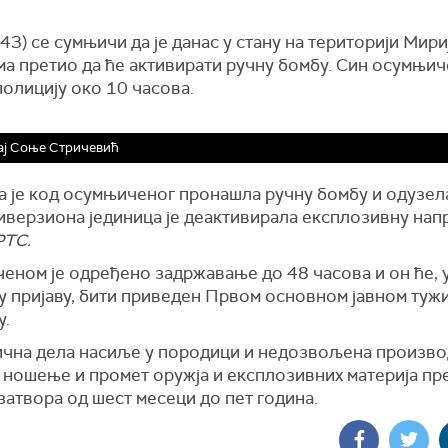
943) се сумњичи да је данас у стану на територији Мири
а претио да ће активирати ручну бомбу. Син осумњич
полицију око 10 часова.
ај Соње Стричевић
 је код осумњиченог пронашла ручну бомбу и одузела 
иверзиона јединица је деактивирала експлозивну напр
РТС.
еном је одређено задржавање до 48 часова и он ће, 
у пријаву, бити приведен Првом основном јавном туж
у.
ична дела насиље у породици и недозвољена произво
 ношење и промет оружја и експлозивних материја п
 затвора од шест месеци до пет година.