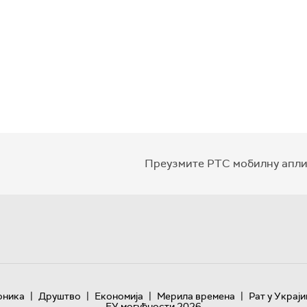
Преузмите РТС мобилну апли
|
|
|
|
оника
Друштво
Економија
Мерила времена
Рат у Украји
ЕУ могућности 2026