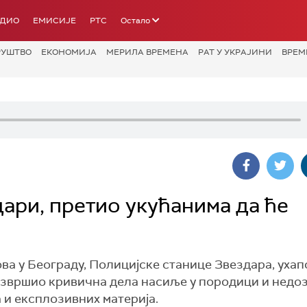
АДИО
ЕМИСИЈЕ
РТС
Остало
РУШТВО
ЕКОНОМИЈА
МЕРИЛА ВРЕМЕНА
РАТ У УКРАЈИНИ
ВРЕМ
ари, претио укућанима да ће
 у Београду, Полицијске станице Звездара, ухап
 извршио кривична дела насиље у породици и нед
 и експлозивних материја.