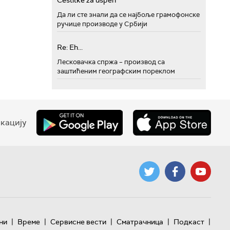
Cestitke za uspeh
Да ли сте знали да се најбоље грамофонске
ручице производе у Србији
Re: Eh...
Лесковачка спржа – производ са
заштићеним географским пореклом
кацију
|
|
|
|
|
ни
Време
Сервисне вести
Сматрачница
Подкаст