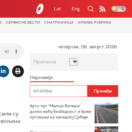
Lat
Eng
Е
СЕРВИСНЕ ВЕСТИ
СМАТРАЧНИЦА
АРХИВА РУБРИКА
четвртак, 06. август 2026.
Прогноза
Најновије
Ауто-пут "Милош Велики"
донео већу безбедност и брже
сили су
путовање ка западној Србији
озвољена