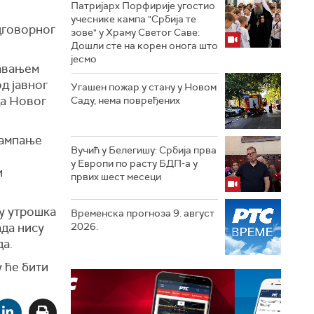
Патријарх Порфирије угостио
учеснике кампа "Србија те
дговорног
зове" у Храму Светог Саве:
Дошли сте на корен онога што
јесмо
ћавањем
д јавног
Угашен пожар у стану у Новом
да Новог
Саду, нема повређених
тампање
Вучић у Белегишу: Србија прва
у Европи по расту БДП-а у
и
првих шест месеци
у утрошка
Временска прогноза 9. август
ада нису
2026.
да.
у ће бити