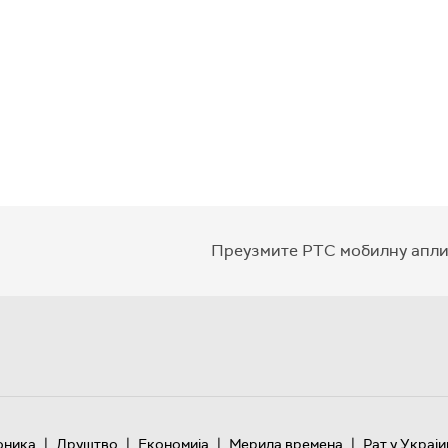
Преузмите РТС мобилну апли
|
|
|
|
оника
Друштво
Економија
Мерила времена
Рат у Украји