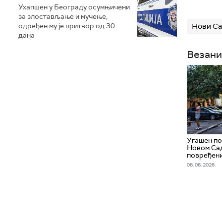
Ухапшен у Београду осумњичени
за злостављање и мучење,
одређен му је притвор од 30
Нови С
дана
Везани
Угашен по
Новом Сад
повређен
08. 08. 2026.