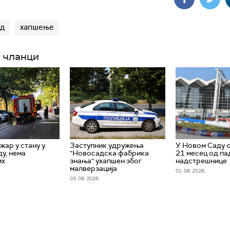
ад
хапшење
 чланци
жар у стану у
Заступник удружења
У Новом Саду 
у, нема
"Новосадска фабрика
21 месец од па
их
знања" ухапшен због
надстрешнице
малверзација
01. 08. 2026.
03. 08. 2026.