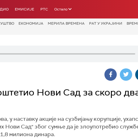
АДИО
ЕМИСИЈЕ
РТС
Остало
РУШТВО
ЕКОНОМИЈА
МЕРИЛА ВРЕМЕНА
РАТ У УКРАЈИНИ
ВРЕМ
оштетио Нови Сад за скоро дв
 у наставку акције на сузбијању корупције, ухапс
дих Нови Сад" због сумње да је злоупотребио служб
 1,8 милиона динара.