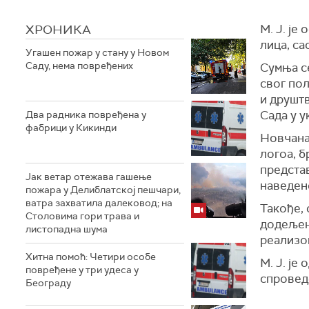
ХРОНИКА
М. Ј. ј
лица, са
Угашен пожар у стану у Новом
Саду, нема повређених
Сумња се
свог по
и друшт
Сада у у
Два радника повређена у
фабрици у Кикинди
Новчана
логоа, б
представ
Јак ветар отежава гашење
наведен
пожара у Делиблатској пешчари,
ватра захватила далековод; на
Такође,
Столовима гори трава и
додељено
листопадна шума
реализов
Хитна помоћ: Четири особе
М. Ј. је
повређене у три удеса у
спровед
Београду