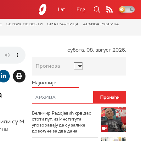
Lat
Eng
Е
СЕРВИСНЕ ВЕСТИ
СМАТРАЧНИЦА
АРХИВА РУБРИКА
субота, 08. август 2026.
Прогноза
Најновије
а
Велимир Радојевић крв дао
стоти пут, из Института
или су М.
упозоравају да су залихе
ени
довољне за два дана