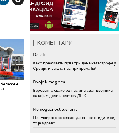
КОМЕНТАРИ
Da, ali...
Како преживети прва три дана катастрофе у
Србији, и за шта нас припрема ЕУ
Dvojnik mog oca
обележен
да
Вероватно свако од нас има свог двојника
са којим дели и сличну ДНК
Nemogućnost tusiranja
Не туширате се сваког дана – не стидите се,
то је здраво