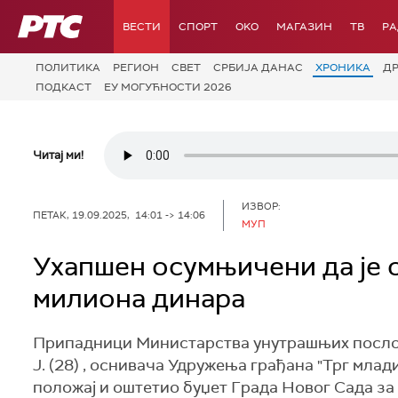
РТС
ВЕСТИ
СПОРТ
OKO
МАГАЗИН
ТВ
Р
ПОЛИТИКА
РЕГИОН
СВЕТ
СРБИЈА ДАНАС
ХРОНИКА
Д
ПОДКАСТ
ЕУ МОГУЋНОСТИ 2026
Читај ми!
ИЗВОР:
ПЕТАК, 19.09.2025, 14:01 -> 14:06
МУП
Ухапшен осумњичени да је 
милиона динара
Припадници Министарства унутрашњих послова,
Ј. (28) , оснивача Удружења грађана "Трг мла
положај и оштетио буџет Града Новог Сада за