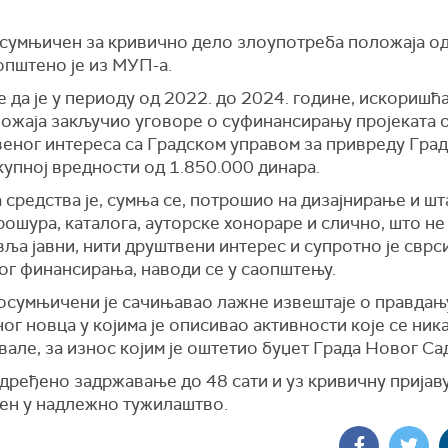
е осумњичен за кривично дело злоупотреба положаја о
општено је из МУП-а.
 да је у периоду од 2022. до 2024. године, искориш
ложаја закључио уговоре о суфинансирању пројеката о
веног интереса са Градском управом за привреду Гра
купној вредности од 1.850.000 динара.
 средства је, сумња се, потрошио на дизајнирање и ш
рошура, каталога, ауторске хонораре и слично, што не
ља јавни, нити друштвени интерес и супротно је сврс
ог финансирања, наводи се у саопштењу.
 осумњичени је сачињавао лажне извештаје о правдањ
г новца у којима је описивао активности које се ник
але, за износ којим је оштетио буџет Града Новог Са
 одређено задржавање до 48 сати и уз кривичну пријав
ен у надлежно тужилаштво.