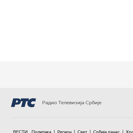
Радио Телевизија Србије
|
|
|
|
ВЕСТИ
Политика
Регион
Свет
Србија данас
Хр