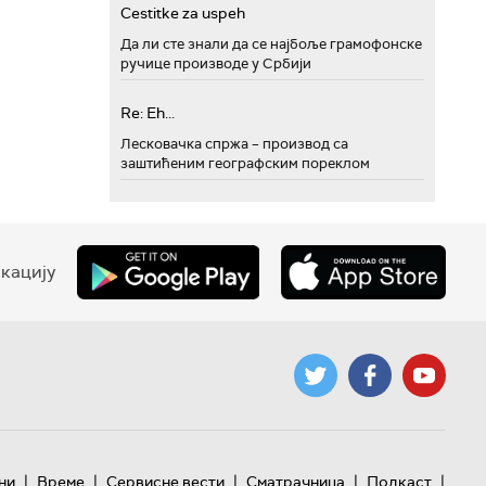
Cestitke za uspeh
Да ли сте знали да се најбоље грамофонске
ручице производе у Србији
Re: Eh...
Лесковачка спржа – производ са
заштићеним географским пореклом
кацију
|
|
|
|
|
ни
Време
Сервисне вести
Сматрачница
Подкаст