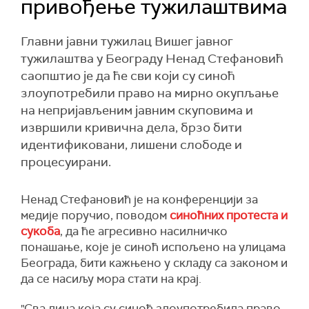
привођење тужилаштвима
Главни јавни тужилац Вишег јавног
тужилаштва у Београду Ненад Стефановић
саопштио је да ће сви који су синоћ
злоупотребили право на мирно окупљање
на непријављеним јавним скуповима и
извршили кривична дела, брзо бити
идентификовани, лишени слободе и
процесуирани.
Ненад Стефановић је на конференцији за
медије поручио, поводом
синоћних протеста и
сукоба
, да ће агресивно насилничко
понашање, које је синоћ испољено на улицама
Београда, бити кажњено у складу са законом и
да се насиљу мора стати на крај.
"Сва лица која су синоћ злоупотребила право