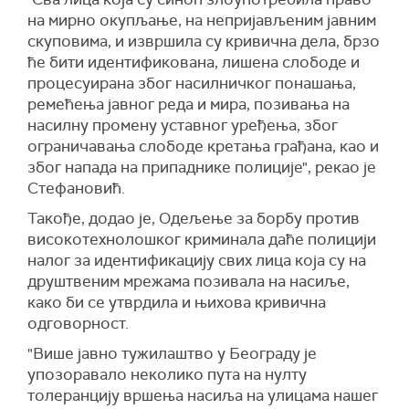
на мирно окупљање, на непријављеним јавним
скуповима, и извршила су кривична дела, брзо
ће бити идентификована, лишена слободе и
процесуирана због насилничког понашања,
ремећења јавног реда и мира, позивања на
насилну промену уставног уређења, због
ограничавања слободе кретања грађана, као и
због напада на припаднике полиције", рекао је
Стефановић.
Такође, додао је, Одељење за борбу против
високотехнолошког криминала даће полицији
налог за идентификацију свих лица која су на
друштвеним мрежама позивала на насиље,
како би се утврдила и њихова кривична
одговорност.
"Више јавно тужилаштво у Београду је
упозоравало неколико пута на нулту
толеранцију вршења насиља на улицама нашег