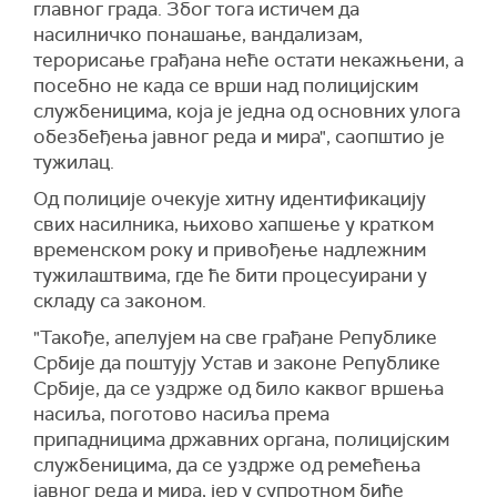
главног града. Због тога истичем да
насилничко понашање, вандализам,
терорисање грађана неће остати некажњени, а
посебно не када се врши над полицијским
службеницима, која је једна од основних улога
обезбеђења јавног реда и мира", саопштио је
тужилац.
Од полиције очекује хитну идентификацију
свих насилника, њихово хапшење у кратком
временском року и привођење надлежним
тужилаштвима, где ће бити процесуирани у
складу са законом.
"Такође, апелујем на све грађане Републике
Србије да поштују Устав и законе Републике
Србије, да се уздрже од било каквог вршења
насиља, поготово насиља према
припадницима државних органа, полицијским
службеницима, да се уздрже од ремећења
јавног реда и мира, јер у супротном биће