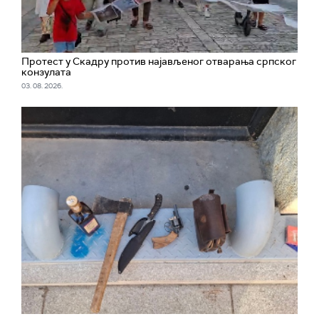
Протест у Скадру против најављеног отварања српског
конзулата
03. 08. 2026.