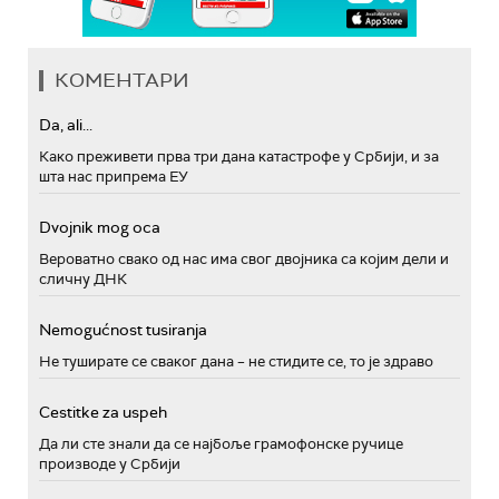
КОМЕНТАРИ
Da, ali...
Како преживети прва три дана катастрофе у Србији, и за
шта нас припрема ЕУ
Dvojnik mog oca
Вероватно свако од нас има свог двојника са којим дели и
сличну ДНК
Nemogućnost tusiranja
Не туширате се сваког дана – не стидите се, то је здраво
Cestitke za uspeh
Да ли сте знали да се најбоље грамофонске ручице
производе у Србији