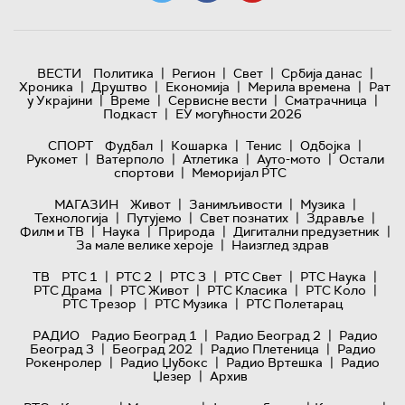
|
|
|
|
ВЕСТИ
Политика
Регион
Свет
Србија данас
|
|
|
|
Хроника
Друштво
Економија
Мерила времена
Рат
|
|
|
|
у Украјини
Време
Сервисне вести
Сматрачница
|
Подкаст
ЕУ могућности 2026
|
|
|
|
СПОРТ
Фудбал
Кошарка
Тенис
Одбојка
|
|
|
|
Рукомет
Ватерполо
Атлетика
Ауто-мото
Остали
|
спортови
Меморијал РТС
|
|
|
МАГАЗИН
Живот
Занимљивости
Музика
|
|
|
|
Технологијa
Путујемо
Свет познатих
Здравље
|
|
|
|
Филм и ТВ
Наука
Природа
Дигитални предузетник
|
За мале велике хероје
Наизглед здрав
|
|
|
|
|
ТВ
РТС 1
РТС 2
РТС 3
РТС Свет
РТС Наука
|
|
|
|
РТС Драма
РТС Живот
РТС Класика
РТС Коло
|
|
РТС Трезор
РТС Музика
РТС Полетарац
|
|
РАДИО
Радио Београд 1
Радио Београд 2
Радио
|
|
|
Београд 3
Београд 202
Радио Плетеница
Радио
|
|
|
Рокенролер
Радио Џубокс
Радио Вртешка
Радио
|
Џезер
Архив