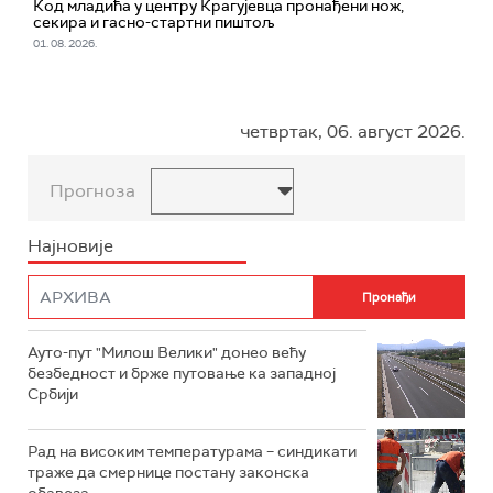
Код младића у центру Крагујевца пронађени нож,
секира и гасно-стартни пиштољ
01. 08. 2026.
четвртак, 06. август 2026.
Прогноза
Најновије
Ауто-пут "Милош Велики" донео већу
безбедност и брже путовање ка западној
Србији
Рад на високим температурама – синдикати
траже да смернице постану законска