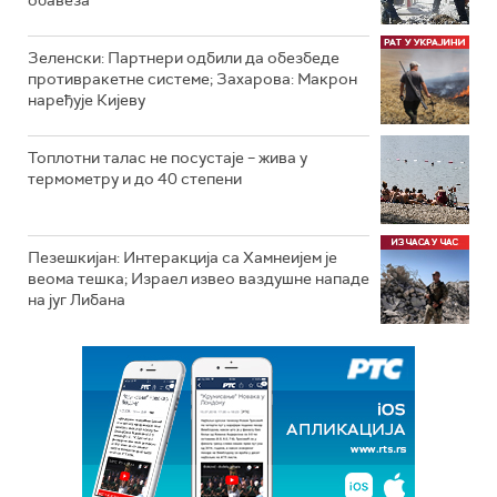
обавеза
Зеленски: Партнери одбили да обезбеде
противракетне системе; Захарова: Макрон
наређује Кијеву
Топлотни талас не посустаје – жива у
термометру и до 40 степени
Пезешкијан: Интеракција са Хамнеијем је
веома тешка; Израел извео ваздушне нападе
на југ Либана