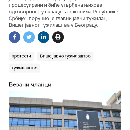
процесуирани и биће утврђена њихова
одговорност у складу са законима Републике
Србије", поручио је главни јавни тужилац
Вишег јавног тужилаштва у Београду.
протести
Више јавно тужилаштво
тужилаштво
Везани чланци