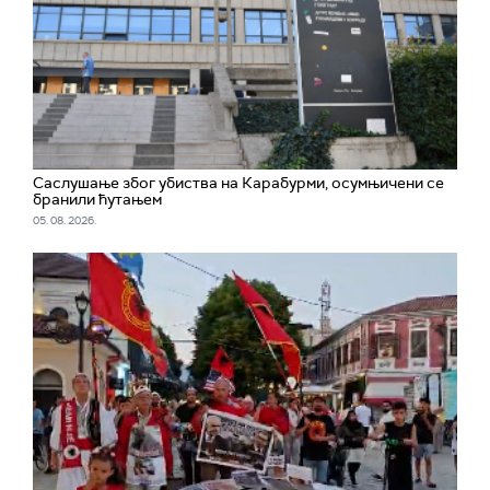
Саслушање због убиства на Карабурми, осумњичени се
бранили ћутањем
05. 08. 2026.