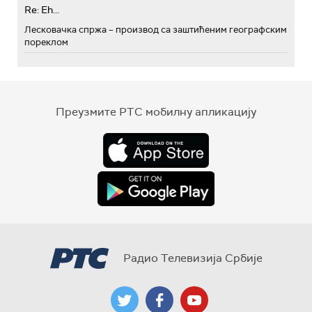
Re: Eh...
Лесковачка спржа – производ са заштићеним географским
пореклом
Преузмите РТС мобилну апликацију
Радио Телевизија Србије