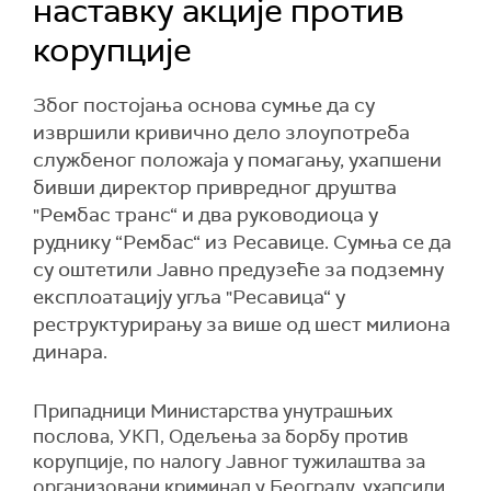
наставку акције против
корупције
Због постојања основа сумње да су
извршили кривично дело злоупотреба
службеног положаја у помагању, ухапшени
бивши директор привредног друштва
"Рембас транс“ и два руководиоца у
руднику “Рембас“ из Ресавице. Сумња се да
су оштетили Јавно предузеће за подземну
експлоатацију угља "Ресавица“ у
реструктурирању за више од шест милиона
динара.
Припадници Министарства унутрашњих
послова, УКП, Одељења за борбу против
корупције, по налогу Јавног тужилаштва за
организовани криминал у Београду, ухапсили