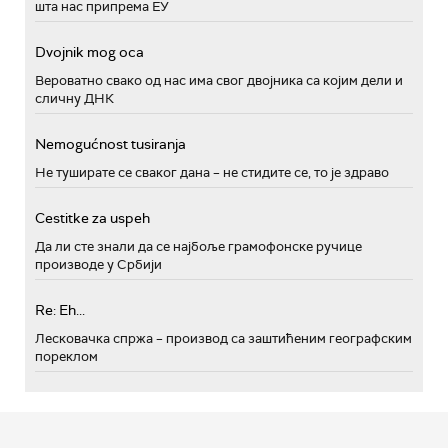
шта нас припрема ЕУ
Dvojnik mog oca
Вероватно свако од нас има свог двојника са којим дели и
сличну ДНК
Nemogućnost tusiranja
Не туширате се сваког дана – не стидите се, то је здраво
Cestitke za uspeh
Да ли сте знали да се најбоље грамофонске ручице
производе у Србији
Re: Eh...
Лесковачка спржа – производ са заштићеним географским
пореклом