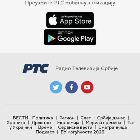
Преузмите РТС мобилну апликацију
Радио Телевизија Србије
|
|
|
|
ВЕСТИ
Политика
Регион
Свет
Србија данас
|
|
|
|
Хроника
Друштво
Економија
Мерила времена
Рат
|
|
|
|
у Украјини
Време
Сервисне вести
Сматрачница
|
Подкаст
ЕУ могућности 2026