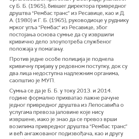
су Б. Б. (1965), бившег директора привредног
друштва "Рембас транс“ из Ресавице, као и Д.
А. (1980) и Г. Б. (1965), руководиоце у руднику
мрког угља "Рембас" из Ресавице, због
постојања основа сумње да су извршили
кривично дело злоупотреба службеног
положаја у помагању.
Против једне особе полиција је поднела
кривичну пријаву у редовном поступку, док су
два лица недоступна надлежним органима,
саопштио је МУП.
Сумња се да је Б. Б. у току 2013. и 2014.
године формално прихватао лажне рачуне
једног привредног друштва из Лепосавића о
услугама превоза јаловине које нису
извршене, иако је знао да се превоз врши
возилима привредног друштва "Рембас транс“
и већ ангажованог подизвођача, као и другу