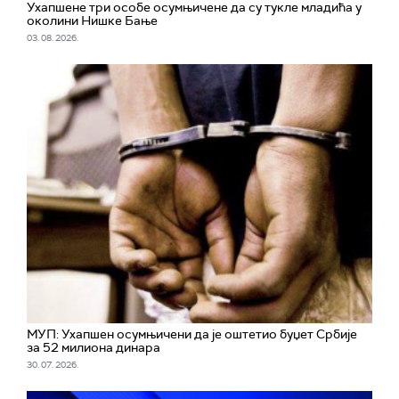
Ухапшенe три особе осумњичене да су тукле младића у
околини Нишке Бање
03. 08. 2026.
МУП: Ухапшен осумњичени да је оштетио буџет Србије
за 52 милиона динара
30. 07. 2026.