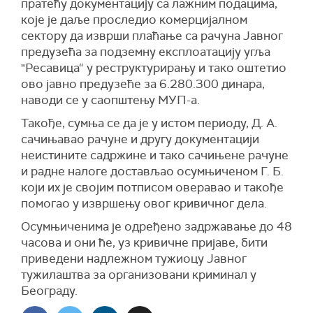
пратећу документацију са лажним подацима,
које је даље проследио комерцијалном
сектору да изврши плаћање са рачуна Јавног
предузећа за подземну експлоатацију угља
"Ресавица“ у реструктурирању и тако оштетио
ово јавно предузеће за 6.280.300 динара,
наводи се у саопштењу МУП-а.
Такође, сумња се да је у истом периоду, Д. А.
сачињавао рачуне и другу документацији
неистините садржине и тако сачињене рачуне
и радне налоге достављао осумњиченом Г. Б.
који их је својим потписом оверавао и такође
помогао у извршењу овог кривичног дела.
Осумњиченима је одређено задржавање до 48
часова и они ће, уз кривичне пријаве, бити
приведени надлежном тужиоцу Јавног
тужилаштва за организовани криминал у
Београду.