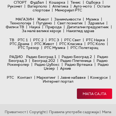
|
|
|
|
СПОРТ
Фудбал
Кошарка
Тенис
Одбојка
|
|
|
|
Рукомет
Ватерполо
Атлетика
Ауто-мото
Остали
|
спортови
Меморијал РТС
|
|
|
МАГАЗИН
Живот
Занимљивости
Музика
|
|
|
|
Технологијa
Путујемо
Свет познатих
Здравље
|
|
|
|
Филм и ТВ
Наука
Природа
Дигитални предузетник
|
За мале велике хероје
Наизглед здрав
|
|
|
|
|
ТВ
РТС 1
РТС 2
РТС 3
РТС Свет
РТС Наука
|
|
|
|
РТС Драма
РТС Живот
РТС Класика
РТС Коло
|
|
РТС Трезор
РТС Музика
РТС Полетарац
|
|
РАДИО
Радио Београд 1
Радио Београд 2
Радио
|
|
|
Београд 3
Београд 202
Радио Плетеница
Радио
|
|
|
Рокенролер
Радио Џубокс
Радио Вртешка
Радио
|
Џезер
Архив
|
|
|
|
РТС
Контакт
Маркетинг
Јавне набавке
Конкурси
Интернет портал
МАПА САЈТА
Приватност
Copyright
Правила употребе садржаја
Мапа
|
|
|