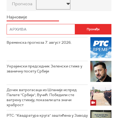
Прогноза
Најновије
Временска прогноза 7. август 2026.
Украјински председник Зеленски стиже у
званичну посету Србији
Дочек ватрогасаца из Шпаније испред
Палате "Србија"; Вучић: Победили сте
ватрену стихију, показали шта значи
храброст
РТС: "Квадратура круга" заштићена у Заводу