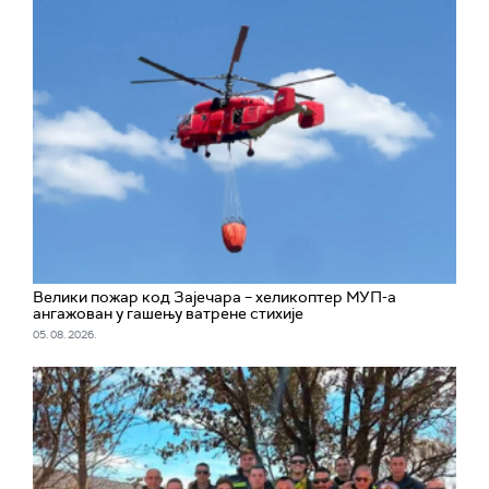
Велики пожар код Зајечара – хеликоптер МУП-а
ангажован у гашењу ватрене стихије
05. 08. 2026.