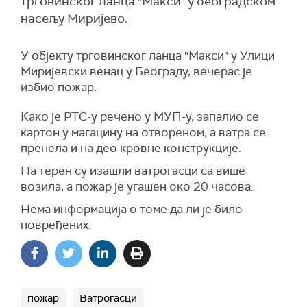
трговинског ланца "Макси" у београдском
насељу Миријево.
У објекту трговинског ланца "Макси" у Улици
Миријевски венац у Београду, вечерас је
избио пожар.
Како је РТС-у речено у МУП-у, запалио се
картон у магацину на отвореном, а ватра се
пренела и на део кровне конструкције.
На терен су изашли ватрогасци са више
возила, а пожар је угашен око 20 часова.
Нема информација о томе да ли је било
повређених.
пожар
Ватрогасци