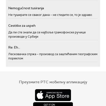
Nemogućnost tusiranja
Не туширате се сваког дана – не стидите се, то је здраво
Cestitke za uspeh
Да ли сте знали да се најбоље грамофонске ручице
производе у Србији
Re: Eh...
Лесковачка спржа – производ са заштићеним географским
пореклом
Преузмите РТС мобилну апликацију