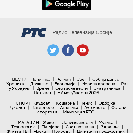
Радио Телевизија Србије
|
|
|
|
ВЕСТИ
Политика
Регион
Свет
Србија данас
|
|
|
|
Хроника
Друштво
Економија
Мерила времена
Рат
|
|
|
|
у Украјини
Време
Сервисне вести
Сматрачница
|
Подкаст
ЕУ могућности 2026
|
|
|
|
СПОРТ
Фудбал
Кошарка
Тенис
Одбојка
|
|
|
|
Рукомет
Ватерполо
Атлетика
Ауто-мото
Остали
|
спортови
Меморијал РТС
|
|
|
МАГАЗИН
Живот
Занимљивости
Музика
|
|
|
|
Технологијa
Путујемо
Свет познатих
Здравље
|
|
|
|
Филм и ТВ
Наука
Природа
Дигитални предузетник