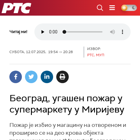
РТС
Читај ми!
ИЗВОР:
СУБОТА, 12.07.2025, 19:54 -> 20:28
РТС, МУП
Београд, угашен пожар у
супермаркету у Миријеву
Пожар је избио у магацину на отвореном и
проширио се на део крова објекта