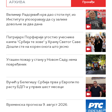
Велимир Радојевић крв дао стоти пут, из
Института упозоравају да су залихе
довољне за два дана
Патријарх Порфирије угостио учеснике
кампа "Србија те зове" у Храму Светог Саве:
Дошли сте на корен онога што јесмо
Угашен пожар у стану у Новом Саду, нема
повређених
Вучић у Белегишу: Србија прва у Европи по
расту БДП-а у првих шест месеци
Временска прогноза 9. август 2026.