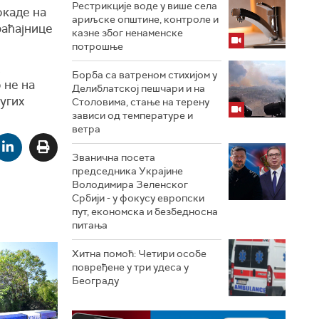
Рестрикције воде у више села
окаде на
ариљске општине, контроле и
раћајнице
казне због ненаменске
потрошње
Борба са ватреном стихијом у
 не на
Делиблатској пешчари и на
угих
Столовима, стање на терену
зависи од температуре и
ветра
Званична посета
председника Украјине
Володимира Зеленског
Србији - у фокусу европски
пут, економска и безбедносна
питања
Хитна помоћ: Четири особе
повређене у три удеса у
Београду