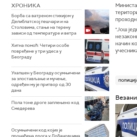
ХРОНИКА
Министа
територи
Борба са ватреном стихијом у
проходн
Делиблатској пешчари и на
Столовима, стање на терену
"Још јед
зависи од температуре и ветра
незакони
начин к
Хитна помоћ: Четири особе
учесника
повређене у три удеса у
Београду
Ухапшен у Београду осумњичени
за злостављање и мучење,
полициј
одређен му је притвор од 30
дана
Везани
Пола тоне дроге заплењено код
Смедерева
Осумњичени код којих је
пронађена дрога у Добановцима