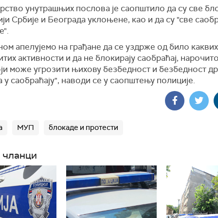
рство унутрашњих послова је саопштило да су све бл
ји Србије и Београда уклоњене, као и да су "све саоб
е".
ном апелујемо на грађане да се уздрже од било каквих
тих активности и да не блокирају саобраћај, нарочито
оји може угрозити њихову безбедност и безбедност др
 у саобраћају", наводи се у саопштењу полиције.
а
МУП
блокаде и протести
 чланци