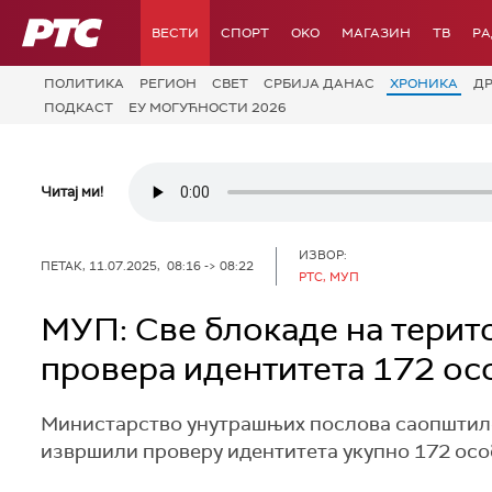
РТС
ВЕСТИ
СПОРТ
OKO
МАГАЗИН
ТВ
Р
ПОЛИТИКА
РЕГИОН
СВЕТ
СРБИЈА ДАНАС
ХРОНИКА
Д
ПОДКАСТ
ЕУ МОГУЋНОСТИ 2026
Читај ми!
ИЗВОР:
ПЕТАК, 11.07.2025, 08:16 -> 08:22
РТС, МУП
МУП: Све блокаде на терит
провера идентитета 172 ос
Министарство унутрашњих послова саопштило 
извршили проверу идентитета укупно 172 особе