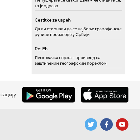
Не туширате се сваког дана – не стидите се,
то је здраво
Cestitke za uspeh
Да ли сте знали да се најбоље грамофонске
ручице производе у Србији
Re: Eh...
Лесковачка спржа – производ са
заштићеним географским пореклом
кацију