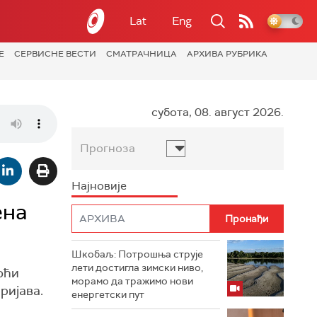
Lat
Eng
Е
СЕРВИСНЕ ВЕСТИ
СМАТРАЧНИЦА
АРХИВА РУБРИКА
субота, 08. август 2026.
Прогноза
Најновије
ена
Шкобаљ: Потрошња струје
лети достигла зимски ниво,
оћи
морамо да тражимо нови
ријава.
енергетски пут