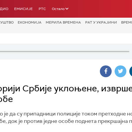
АДИО
ЕМИСИЈЕ
РТС
Остало
РУШТВО
ЕКОНОМИЈА
МЕРИЛА ВРЕМЕНА
РАТ У УКРАЈИНИ
ВРЕМ
орији Србије уклоњене, изврш
обе
је да су припадници полиције током претходне н
, док је против једне особе поднета прекршајна п