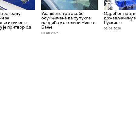
 Београду
Ухапшенe три особе
Одређен притв
и за
осумњичене да су тукле
држављанину з
ње и мучење,
младића у околини Нишке
Рускиње
у је притвор од
Бање
02. 08. 2026.
03. 08. 2026.