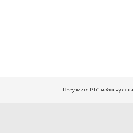
Преузмите РТС мобилну апли