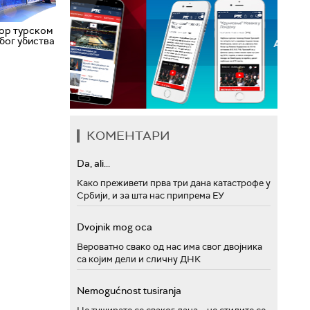
ор турском
бог убиства
КОМЕНТАРИ
Da, ali...
Како преживети прва три дана катастрофе у
Србији, и за шта нас припрема ЕУ
Dvojnik mog oca
Вероватно свако од нас има свог двојника
са којим дели и сличну ДНК
Nemogućnost tusiranja