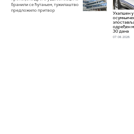
бранили се ћутањем, тужилаштво
предложило притвор
Ухапшен у
осумњичен
злоставља
одређен м
30 дана
07. 08. 2026.