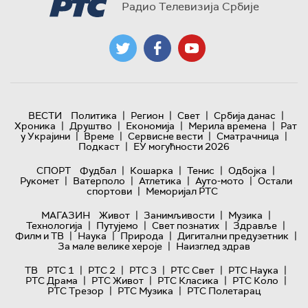
Радио Телевизија Србије
|
|
|
|
ВЕСТИ
Политика
Регион
Свет
Србија данас
|
|
|
|
Хроника
Друштво
Економија
Мерила времена
Рат
|
|
|
|
у Украјини
Време
Сервисне вести
Сматрачница
|
Подкаст
ЕУ могућности 2026
|
|
|
|
СПОРТ
Фудбал
Кошарка
Тенис
Одбојка
|
|
|
|
Рукомет
Ватерполо
Атлетика
Ауто-мото
Остали
|
спортови
Меморијал РТС
|
|
|
МАГАЗИН
Живот
Занимљивости
Музика
|
|
|
|
Технологијa
Путујемо
Свет познатих
Здравље
|
|
|
|
Филм и ТВ
Наука
Природа
Дигитални предузетник
|
За мале велике хероје
Наизглед здрав
|
|
|
|
|
ТВ
РТС 1
РТС 2
РТС 3
РТС Свет
РТС Наука
|
|
|
|
РТС Драма
РТС Живот
РТС Класика
РТС Коло
|
|
РТС Трезор
РТС Музика
РТС Полетарац