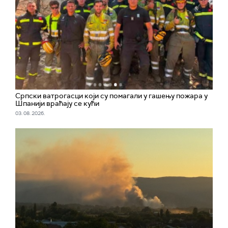
Српски ватрогасци који су помагали у гашењу пожара у
Шпанији враћају се кући
03. 08. 2026.