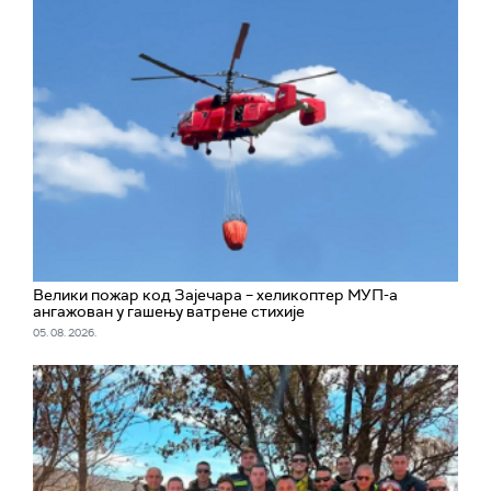
Велики пожар код Зајечара – хеликоптер МУП-а
ангажован у гашењу ватрене стихије
05. 08. 2026.