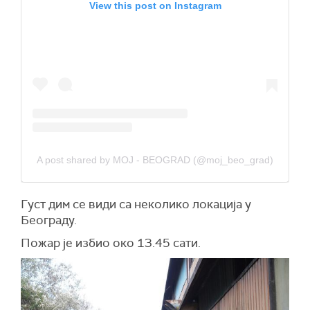
View this post on Instagram
A post shared by MOJ - BEOGRAD (@moj_beo_grad)
Густ дим се види са неколико локација у
Београду.
Пожар је избио око 13.45 сати.