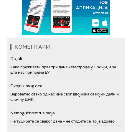
КОМЕНТАРИ
Da, ali...
Како преживети прва три дана катастрофе у Србији, и за
шта нас припрема ЕУ
Dvojnik mog oca
Вероватно свако од нас има свог двојника са којим дели и
сличну ДНК
Nemogućnost tusiranja
Не туширате се сваког дана – не стидите се, то је здраво