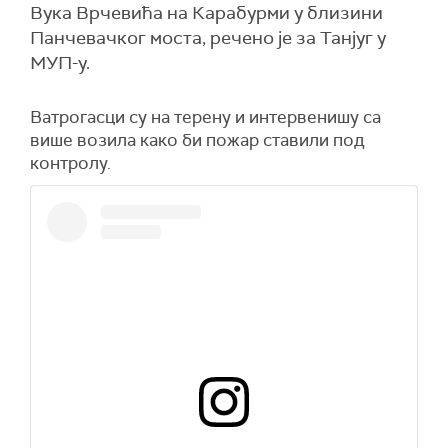
Вука Врчевића на Карабурми у близини
Панчевачког моста, речено је за Танјуг у
МУП-у.
Ватрогасци су на терену и интервенишу са
више возила како би пожар ставили под
контролу.