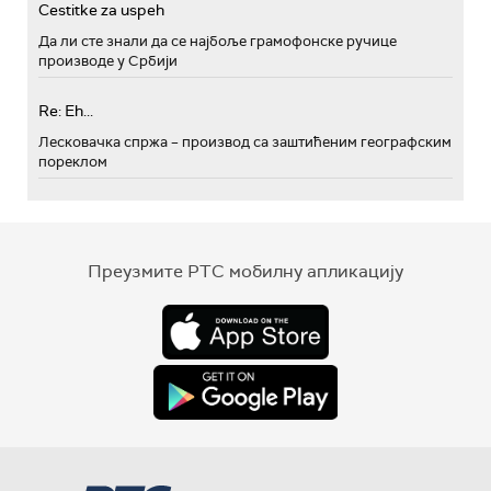
Cestitke za uspeh
Да ли сте знали да се најбоље грамофонске ручице
производе у Србији
Re: Eh...
Лесковачка спржа – производ са заштићеним географским
пореклом
Преузмите РТС мобилну апликацију