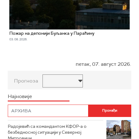
Пожар на депонији Буљанка у Параћину
03. 08. 2026.
петак, 07. август 2026.
Прогноза
Најновије
Радојевић са командантом КФОР-а о
безбедносној ситуацији у Северној
Митровици