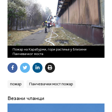
Пожар на Карабурми, гори растиње у близини
Панчевачког моста
пожар
Панчевачки мост пожар
Везани чланци