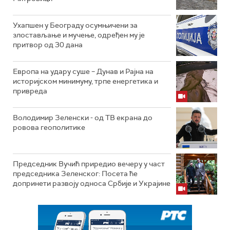
Ухапшен у Београду осумњичени за
злостављање и мучење, одређен му је
притвор од 30 дана
Европа на удару суше – Дунав и Рајна на
историјском минимуму, трпе енергетика и
привреда
Володимир Зеленски - од ТВ екрана до
ровова геополитике
Председник Вучић приредио вечеру у част
председника Зеленског: Посета ће
допринети развоју односа Србије и Украјине