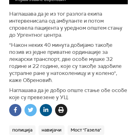
Наглашава да је из тог разлога екипа
интервенисала од амбуланте и потом
спровела пацијента у уредном општем стању
до Ургентног центра.
"Након неких 40 минута добијамо такође
позив из једне приватне ординације за
лекарски транспорт, две особе мушке 32
године и 22 године, које су такође задобиле
устралне ране у натоколеницу и у колено",
каже Обреновић.
Наглашава да је добро опште стање обе особе
које су превезене у УЦ.
полиција
навијачи
Мост "Газела"