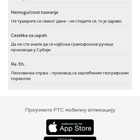
Nemogućnost tusiranja
Не туширате се сваког дана – не стидите се, то је здраво
Cestitke za uspeh
Да ли сте знали да се најбоље грамофонске ручице
производе у Србији
Re: Eh...
Лесковачка спржа – производ са заштићеним географским
пореклом
Преузмите РТС мобилну апликацију