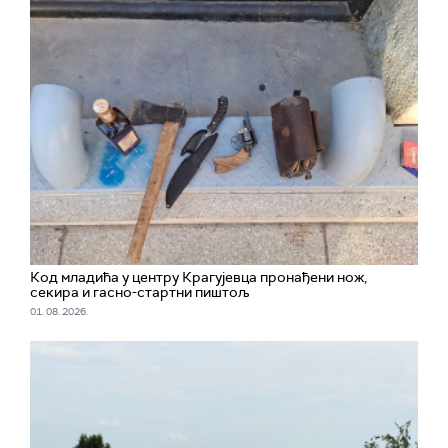
Код младића у центру Крагујевца пронађени нож,
секира и гасно-стартни пиштољ
01. 08. 2026.