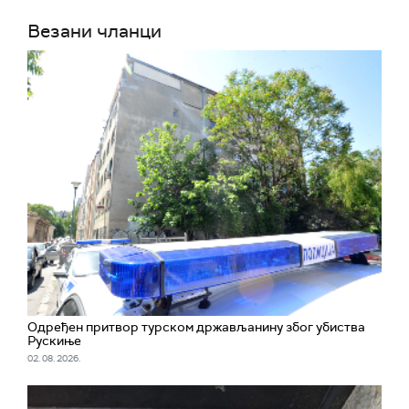
Везани чланци
Одређен притвор турском држављанину због убиства
Рускиње
02. 08. 2026.