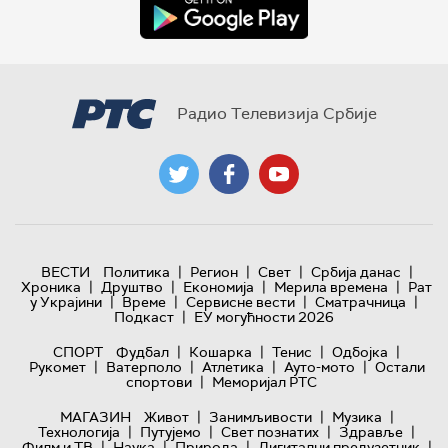
Радио Телевизија Србије
|
|
|
|
ВЕСТИ
Политика
Регион
Свет
Србија данас
|
|
|
|
Хроника
Друштво
Економија
Мерила времена
Рат
|
|
|
|
у Украјини
Време
Сервисне вести
Сматрачница
|
Подкаст
ЕУ могућности 2026
|
|
|
|
СПОРТ
Фудбал
Кошарка
Тенис
Одбојка
|
|
|
|
Рукомет
Ватерполо
Атлетика
Ауто-мото
Остали
|
спортови
Меморијал РТС
|
|
|
МАГАЗИН
Живот
Занимљивости
Музика
|
|
|
|
Технологијa
Путујемо
Свет познатих
Здравље
|
|
|
|
Филм и ТВ
Наука
Природа
Дигитални предузетник