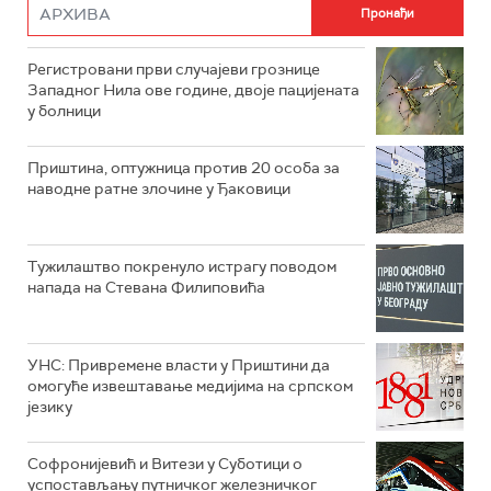
Регистровани први случајеви грознице
Западног Нила ове године, двоје пацијената
у болници
Приштина, оптужница против 20 особа за
наводне ратне злочине у Ђаковици
Тужилаштво покренуло истрагу поводом
напада на Стевана Филиповића
УНС: Привремене власти у Приштини да
омогуће извештавање медијима на српском
језику
Софронијевић и Витези у Суботици о
успостављању путничког железничког