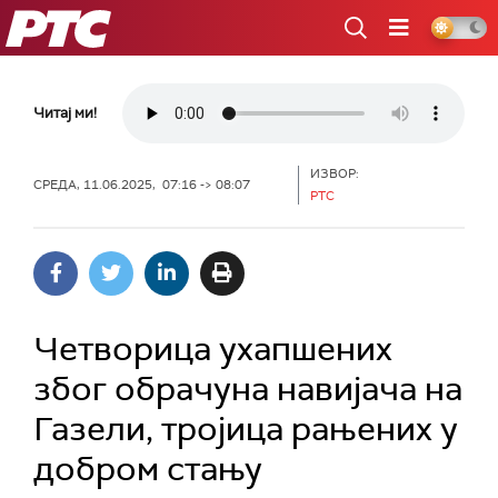
РТС
Читај ми!
ИЗВОР:
СРЕДА, 11.06.2025, 07:16 -> 08:07
РТС
Четворица ухапшених
због обрачуна навијача на
Газели, тројица рањених у
добром стању