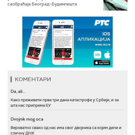
саобраћаја Београд–Будимпешта
КОМЕНТАРИ
Da, ali...
Како преживети прва три дана катастрофе у Србији, и за
шта нас припрема ЕУ
Dvojnik mog oca
Вероватно свако од нас има свог двојника са којим дели и
сличну ДНК