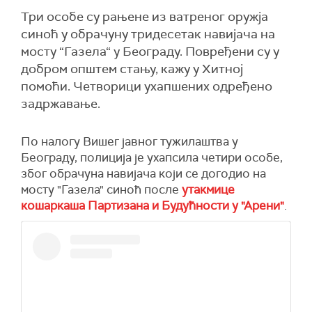
Три особе су рањене из ватреног оружја
синоћ у обрачуну тридесетак навијача на
мосту “Газела“ у Београду. Повређени су у
добром општем стању, кажу у Хитној
помоћи. Четворици ухапшених одређено
задржавање.
По налогу Вишег јавног тужилаштва у
Београду, полиција је ухапсила четири особе,
због обрачуна навијача који се догодио на
мосту "Газела" синоћ после
утакмице
кошаркаша Партизана и Будућности у "Арени"
.