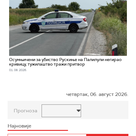
Oсумњичени за убиство Рускиње на Палилули негирао
кривицу, тужилаштво тражи притвор
01. 08. 2026.
четвртак, 06. август 2026.
Прогноза
Најновије