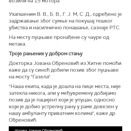
возили на 15 мотора.
Ухапшеним В. В., Б. В., Г. Ј. М, С. Д., одређено је
задржавање због сумње на покушај тешког
убиства и насилнично понашање, сазнаје РТС.
На месту пуцњаве пронађене су чауре од
метака.
Троје рањених у добром стању
Докторка Јована Обреновић из Хитне помоћи
каже да су синоћ добили позив због пуцњаве
на мосту "Газела".
"Наша екипа, када је дошла на лице места, није
затекла никога, али у међувремену добијамо
позив да је пацијент који је упуцан, односно
који је добио устрелну рану у раме довезен у
нашу амбуланту приватним колима", каже др
Обреновић.
Изјава Јоване Обреновић