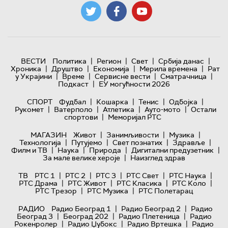
|
|
|
|
ВЕСТИ
Политика
Регион
Свет
Србија данас
|
|
|
|
Хроника
Друштво
Економија
Мерила времена
Рат
|
|
|
|
у Украјини
Време
Сервисне вести
Сматрачница
|
Подкаст
ЕУ могућности 2026
|
|
|
|
СПОРТ
Фудбал
Кошарка
Тенис
Одбојка
|
|
|
|
Рукомет
Ватерполо
Атлетика
Ауто-мото
Остали
|
спортови
Меморијал РТС
|
|
|
МАГАЗИН
Живот
Занимљивости
Музика
|
|
|
|
Технологијa
Путујемо
Свет познатих
Здравље
|
|
|
|
Филм и ТВ
Наука
Природа
Дигитални предузетник
|
За мале велике хероје
Наизглед здрав
|
|
|
|
|
ТВ
РТС 1
РТС 2
РТС 3
РТС Свет
РТС Наука
|
|
|
|
РТС Драма
РТС Живот
РТС Класика
РТС Коло
|
|
РТС Трезор
РТС Музика
РТС Полетарац
|
|
РАДИО
Радио Београд 1
Радио Београд 2
Радио
|
|
|
Београд 3
Београд 202
Радио Плетеница
Радио
|
|
|
Рокенролер
Радио Џубокс
Радио Вртешка
Радио