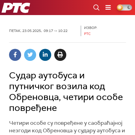
РТС
ИЗВОР:
ПЕТАК, 23.05.2025, 09:17 -> 10:22
РТС
Судар аутобуса и
путничког возила код
Обреновца, четири особе
повређене
Четири особе су повређене у саобраћајној
незгоди код Обреновца у судару аутобуса и