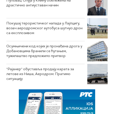
Пуповац: Олуја у Книну обележена на
драстично антиуставан начин
Покушај терористичког напада у Лајпцигу,
возач аеродромског аутобуса шутнуо дрон
са експлозивом
Осумњичени код којих је пронађена дрога у
Добановцима бранили се ћутањем,
тужилаштво предложило притвор
"Рајанер" обуставља продају карата за
летове из Ниша; Аеродром: Пратимо
ситуацију