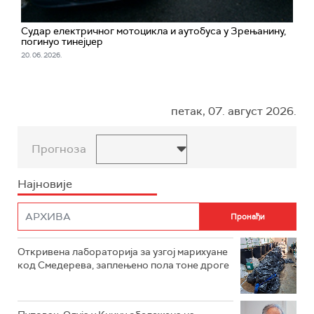
Судар електричног мотоцикла и аутобуса у Зрењанину,
погинуо тинејџер
20. 06. 2026.
петак, 07. август 2026.
Прогноза
Најновије
Откривена лабораторија за узгој марихуане
код Смедерева, заплењено пола тоне дроге