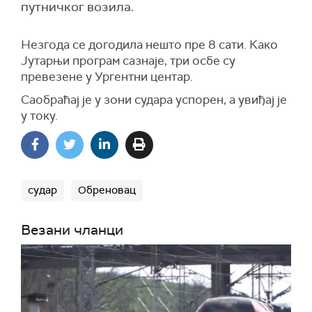
путничког возила.
Незгода се догодила нешто пре 8 сати. Како
Јутарњи програм сазнаје, три осбе су
превезене у Ургентни центар.
Саобраћај је у зони судара успорен, а увиђај је
у току.
судар
Обреновац
Везани чланци