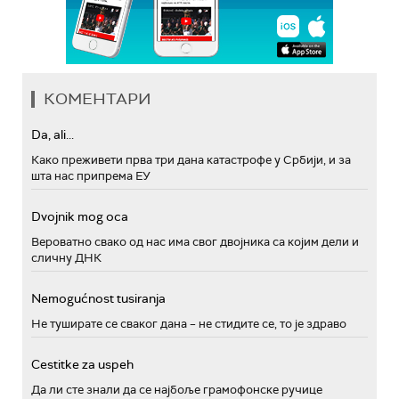
КОМЕНТАРИ
Da, ali...
Како преживети прва три дана катастрофе у Србији, и за
шта нас припрема ЕУ
Dvojnik mog oca
Вероватно свако од нас има свог двојника са којим дели и
сличну ДНК
Nemogućnost tusiranja
Не туширате се сваког дана – не стидите се, то је здраво
Cestitke za uspeh
Да ли сте знали да се најбоље грамофонске ручице