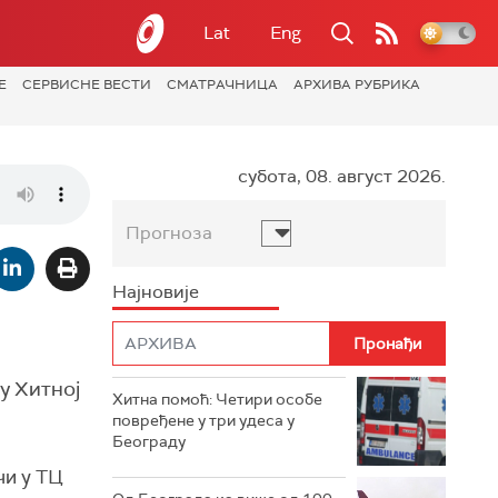
Lat
Eng
Е
СЕРВИСНЕ ВЕСТИ
СМАТРАЧНИЦА
АРХИВА РУБРИКА
субота, 08. август 2026.
Прогноза
Најновије
 у Хитној
Хитна помоћ: Четири особе
повређене у три удеса у
Београду
чи у ТЦ