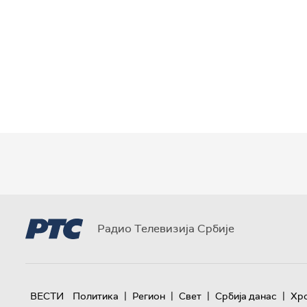
Радио Телевизија Србије
|
|
|
|
ВЕСТИ
Политика
Регион
Свет
Србија данас
Хр