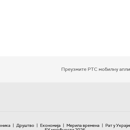
Преузмите РТС мобилну апли
|
|
|
|
оника
Друштво
Економија
Мерила времена
Рат у Украји
ЕУ могућности 2026