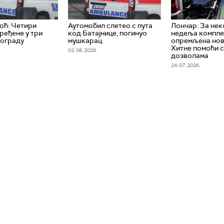
оћ: Четири
Аутомобил слетео с пута
Лончар: За не
ређене у три
код Батајнице, погинуо
недеља компле
еограду
мушкарац
опремљена нов
Хитне помоћи с
02. 08. 2026.
дозволама
24. 07. 2026.