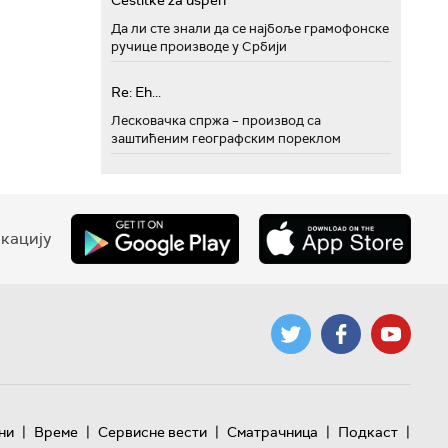
Cestitke za uspeh
Да ли сте знали да се најбоље грамофонске
ручице производе у Србији
Re: Eh...
Лесковачка спржа – производ са
заштићеним географским пореклом
кацију
|
|
|
|
|
ни
Време
Сервисне вести
Сматрачница
Подкаст