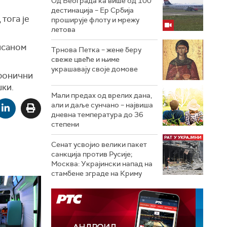
Од Београда ка више од 100
дестинација – Ер Србија
тога је
проширује флоту и мрежу
летова
исаном
Трнова Петка – жене беру
свеже цвеће и њиме
украшавају своје домове
хронични
шки.
Мали предах од врелих дана,
али и даље сунчано – највиша
дневна температура до 36
степени
Сенат усвојио велики пакет
санкција против Русије;
Москва: Украјински напад на
стамбене зграде на Криму