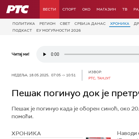
РТС
ВЕСТИ
СПОРТ
OKO
МАГАЗИН
ТВ
Р
ПОЛИТИКА
РЕГИОН
СВЕТ
СРБИЈА ДАНАС
ХРОНИКА
Д
ПОДКАСТ
ЕУ МОГУЋНОСТИ 2026
Читај ми!
ИЗВОР:
НЕДЕЉА, 18.05.2025, 07:05 -> 10:51
РТС, ТАНЈУГ
Пешак погинуо док је прет
Пешак је погинуо када је оборен синоћ, око 20
помоћи.
ХРОНИКА
Наводи с