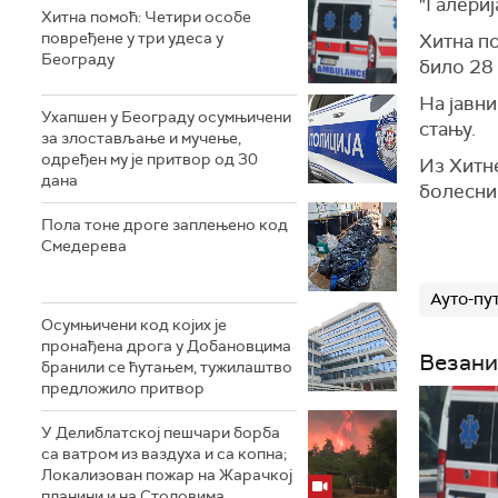
"Галериј
Хитна помоћ: Четири особе
повређене у три удеса у
Хитна по
Београду
било 28 
На јавни
Ухапшен у Београду осумњичени
стању.
за злостављање и мучење,
одређен му је притвор од 30
Из Хитне
дана
болесниц
Пола тоне дроге заплењено код
Смедерева
Ауто-пу
Осумњичени код којих је
пронађена дрога у Добановцима
Везани
бранили се ћутањем, тужилаштво
предложило притвор
У Делиблатској пешчари борба
са ватром из ваздуха и са копна;
Локализован пожар на Жарачкој
планини и на Столовима