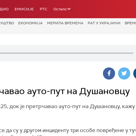
АДИО
ЕМИСИЈЕ
РТС
Остало
РУШТВО
ЕКОНОМИЈА
МЕРИЛА ВРЕМЕНА
РАТ У УКРАЈИНИ
ВРЕМ
рчавао ауто-пут на Душановцу
.25, док је претрчавао ауто-пут на Душановцу, кажу
е да су у другом инциденту три особе повређене у ту