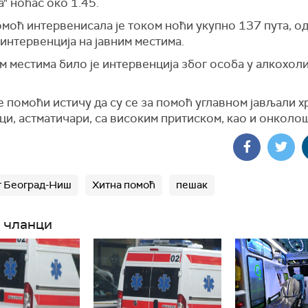
а" ноћас око 1.45.
моћ интервенисала је током ноћи укупно 137 пута, од 
интервенција на јавним местима.
м местима било је интервенција због особа у алкохол
 помоћи истичу да су се за помоћ углавном јављали 
и, астматичари, са високим притиском, као и онколо
т Београд-Ниш
Хитна помоћ
пешак
 чланци