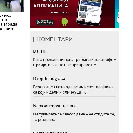
колико
тно
а зграда
а свим
КОМЕНТАРИ
Da, ali...
Како преживети прва три дана катастрофе у
Србији, и за шта нас припрема ЕУ
Dvojnik mog oca
Вероватно свако од нас има свог двојника
са којим дели и сличну ДНК
Nemogućnost tusiranja
Не туширате се сваког дана – не стидите се,
то је здраво