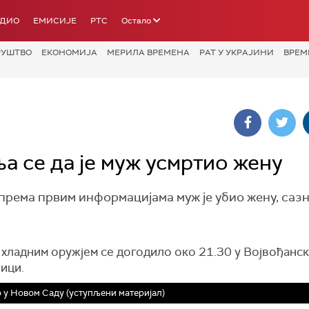
АДИО
ЕМИСИЈЕ
РТС
Остало
РУШТВО
ЕКОНОМИЈА
МЕРИЛА ВРЕМЕНА
РАТ У УКРАЈИНИ
ВРЕМ
а се да је муж усмртио жену
према првим информацијама муж је убио жену, сазн
 хладним оружјем се догодило око 21.30 у Војвођанск
ици.
 у Новом Саду (уступљени материјал)