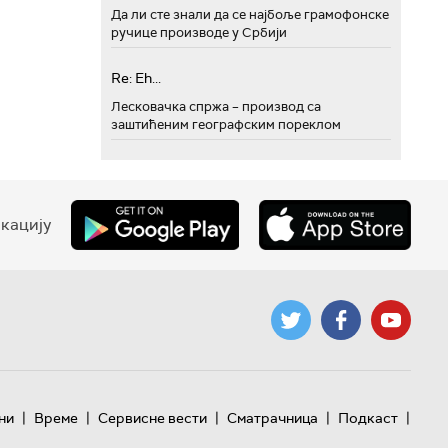
Да ли сте знали да се најбоље грамофонске
ручице производе у Србији
Re: Eh...
Лесковачка спржа – производ са
заштићеним географским пореклом
кацију
|
|
|
|
|
ни
Време
Сервисне вести
Сматрачница
Подкаст