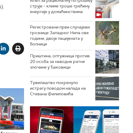
Апел за рационалну потрошњу
струје – климе троше трећину
).
енергије у домаћинствима
Регистровани први случајеви
грознице Западног Нила ове
године, двоје пацијената у
болници
Приштина, оптужница против
20 особа за наводне ратне
злочине у Ђаковици
Тужилаштво покренуло
истрагу поводом напада на
Стевана Филиповића