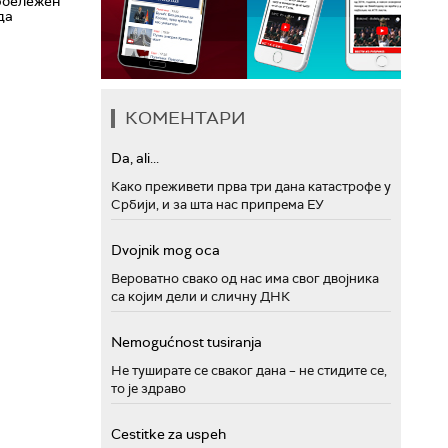
обележен
да
КОМЕНТАРИ
Da, ali...
Како преживети прва три дана катастрофе у
Србији, и за шта нас припрема ЕУ
Dvojnik mog oca
Вероватно свако од нас има свог двојника
са којим дели и сличну ДНК
Nemogućnost tusiranja
Не туширате се сваког дана – не стидите се,
то је здраво
Cestitke za uspeh