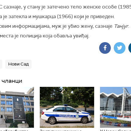
С сазнаје,
у стану је затечено тело женске особе
(1985
 је затекла и мушкарца (1966) који је приведен.
вим информацијама, муж је убио жену, сазнаје
Танјуг
.
места је полиција која обавља увиђај.
Нови Сад
 чланци