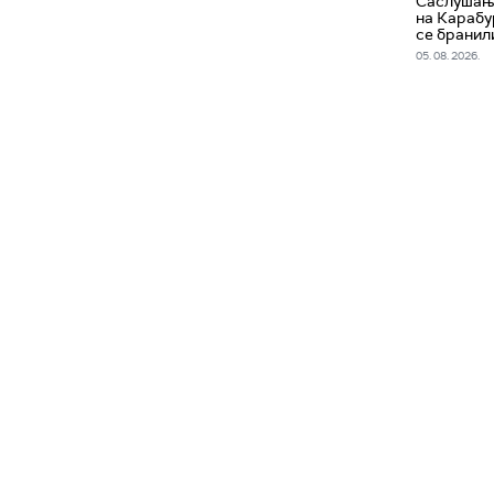
Саслушање
на Карабу
се бранил
05. 08. 2026.