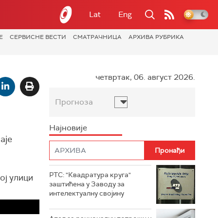
Lat
Eng
Е
СЕРВИСНЕ ВЕСТИ
СМАТРАЧНИЦА
АРХИВА РУБРИКА
четвртак, 06. август 2026.
Прогноза
Најновије
аје
РТС: "Квадратура круга"
ој улици
заштићена у Заводу за
интелектуалну својину