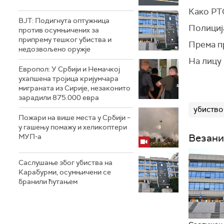
Како
РТ
ВЈТ: Подигнута оптужница
Полиција
против осумњичених за
припрему тешког убиства и
Према пр
недозвољено оружје
На лицу 
Европол: У Србији и Немачкој
ухапшена тројица кријумчара
миграната из Сирије, незаконито
зарадили 875.000 евра
убиство
Пожари на више места у Србији –
у гашењу помажу и хеликоптери
Везани
МУП-а
Саслушање због убиства на
Карабурми, осумњичени се
бранили ћутањем