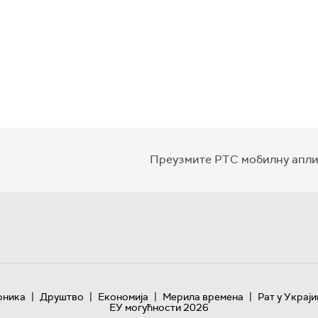
Преузмите РТС мобилну апли
|
|
|
|
оника
Друштво
Економија
Мерила времена
Рат у Украји
ЕУ могућности 2026