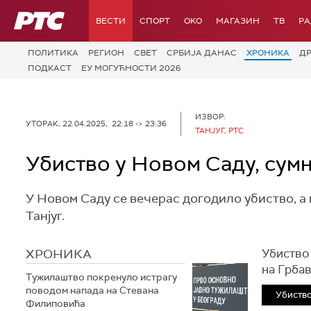
РТС
ВЕСТИ
СПОРТ
OKO
МАГАЗИН
ТВ
Р
ПОЛИТИКА
РЕГИОН
СВЕТ
СРБИЈА ДАНАС
ХРОНИКА
Д
ПОДКАСТ
ЕУ МОГУЋНОСТИ 2026
ИЗВОР:
УТОРАК, 22.04.2025, 22:18 -> 23:36
ТАНЈУГ, РТС
Убиство у Новом Саду, сумњ
У Новом Саду се вечерас догодило убиство, а 
Танјуг.
ХРОНИКА
Убиство
на Грбав
Тужилаштво покренуло истрагу
поводом напада на Стевана
Убиство
Филиповића