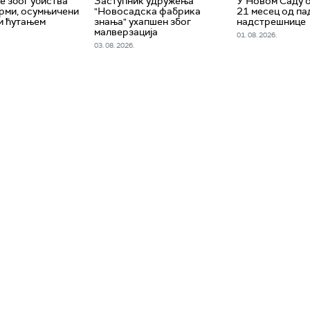
 због убиства
Заступник удружења
У Новом Саду 
рми, осумњичени
"Новосадска фабрика
21 месец од па
и ћутањем
знања" ухапшен због
надстрешнице
малверзација
01. 08. 2026.
03. 08. 2026.