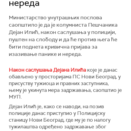
нереда
Министарство унутрашњих послова
саопштило је да је колумниста Пешчаника
Дејан Илић, након саслушања у полицији,
пуштен на слободу и да ће против њега ће
бити поднета кривична пријава за
изазивање панике и нереда.
Након саслушања Дејана Илића
које је данас
обављено у просторијама ПС Нови Београд, у
присуству тужиоца и правних заступника,
њему је укинута мера задржавања, саопштио је
МУП.
Дејан Илић је, како се наводи, на позив
полиције данас приступио у Полицијску
станицу Нови Београд, где му је по налогу
тужилаштва одређено задржавање због