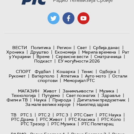
Радио Телевизија Србије
|
|
|
|
ВЕСТИ
Политика
Регион
Свет
Србија данас
|
|
|
|
Хроника
Друштво
Економија
Мерила времена
Рат
|
|
|
|
у Украјини
Време
Сервисне вести
Сматрачница
|
Подкаст
ЕУ могућности 2026
|
|
|
|
СПОРТ
Фудбал
Кошарка
Тенис
Одбојка
|
|
|
|
Рукомет
Ватерполо
Атлетика
Ауто-мото
Остали
|
спортови
Меморијал РТС
|
|
|
МАГАЗИН
Живот
Занимљивости
Музика
|
|
|
|
Технологијa
Путујемо
Свет познатих
Здравље
|
|
|
|
Филм и ТВ
Наука
Природа
Дигитални предузетник
|
За мале велике хероје
Наизглед здрав
|
|
|
|
|
ТВ
РТС 1
РТС 2
РТС 3
РТС Свет
РТС Наука
|
|
|
|
РТС Драма
РТС Живот
РТС Класика
РТС Коло
|
|
РТС Трезор
РТС Музика
РТС Полетарац