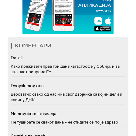
КОМЕНТАРИ
Da, ali...
Како преживети прва три дана катастрофе у Србији, и за
шта нас припрема ЕУ
Dvojnik mog oca
Вероватно свако од нас има свог двојника са којим дели и
сличну ДНК
Nemogućnost tusiranja
Не туширате се сваког дана – не стидите се, то је здраво