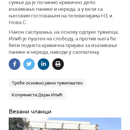
сумње да је починио кривично дело
изазивање панике и нереда, а у вези са
његовим гостовањем на телевизијама Н1 и
Нова С.
Након саслушања, на основу одлуке тужиоца,
Илић је пуштен на слободу, а против њега ће
бити поднета кривична пријава за изазивање
панике и нереда, наводи у саопштењу.
Треће основно јавно тужилаштво
Колумниста Дејан Илић
Везани чланци