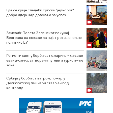
Где се крије следећи српски "једнорог" –
добра идеја није довољна за успех
Зечевић: Посета Зеленског покушај
Београда да покаже да није против спољне
политике ЕУ
Регион и свет у борби са пожарима – хиљаде
евакуисаних, затворени путеви и туристичке
зоне
Србија у борби са ватром, пожар у
Делиблатској пешчари стављен под
контролу