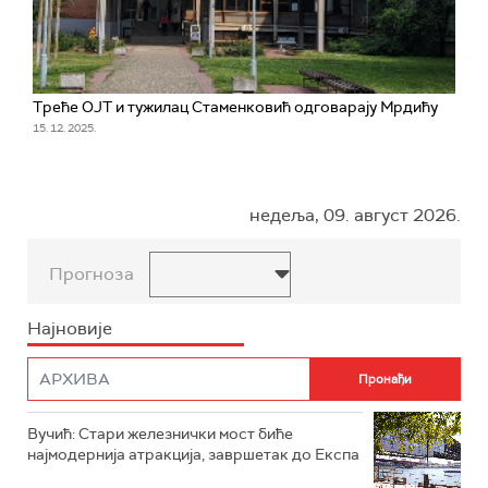
Треће ОЈТ и тужилац Стаменковић одговарају Мрдићу
15. 12. 2025.
недеља, 09. август 2026.
Прогноза
Најновије
Вучић: Стари железнички мост биће
најмодернија атракција, завршетак до Експа