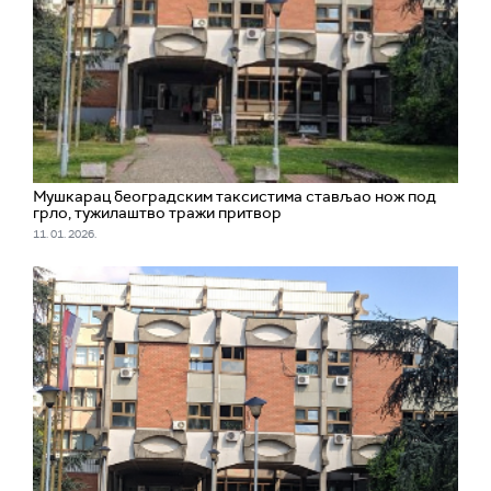
Мушкарац београдским таксистима стављао нож под
грло, тужилаштво тражи притвор
11. 01. 2026.