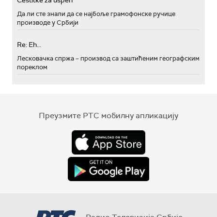
Cestitke za uspeh
Да ли сте знали да се најбоље грамофонске ручице
производе у Србији
Re: Eh...
Лесковачка спржа – производ са заштићеним географским
пореклом
Преузмите РТС мобилну апликацију