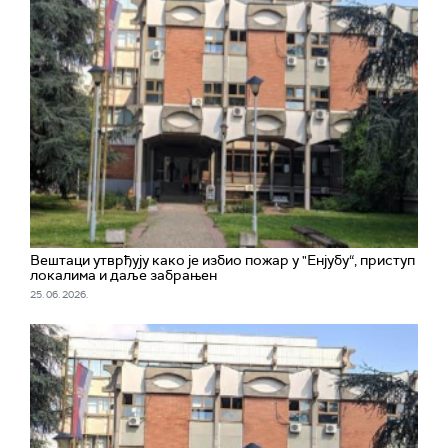
Вештаци утврђују како је избио пожар у "Енјубу“, приступ
локалима и даље забрањен
25. 06. 2026.