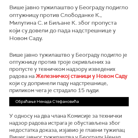
Више јавно тужилаштво у Београду подигло
оптужницу против Слободанке К.,
Милутина С. и Биљане К. због пропуста
који су довели до пада надстрешнице у
Новом Саду.
Више јавно тужилаштво у Београду подигло је
оптужницу против троје окривљених за
пропусте у техничком надзору изведених
радова на
Железничкој станици у Новом Саду
који су допринели паду надстрешнице,
приликом чега је страдало 15 људи.
Oбраћање Ненада Стефановића
У односу на два члана Комисије за технички
надзор радова истрага је обустављена због
недостатка доказа, изјавио је главни тужилац
Вишег јавног тужилаштва у Београду Ненад