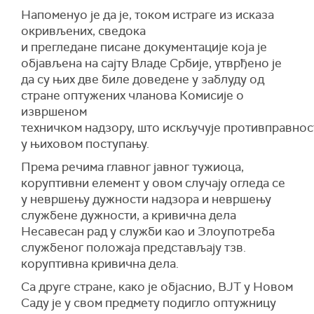
Напоменуо је да је, током истраге из исказа
окривљених, сведока
и прегледане писане документације која је
објављена на сајту Владе Србије, утврђено је
да су њих две биле доведене у заблуду од
стране оптужених чланова Комисије о
извршеном
техничком надзору, што искључује противправнос
у њиховом поступању.
Према речима главног јавног тужиоца,
коруптивни елемент у овом случају огледа се
у невршењу дужности надзора и невршењу
службене дужности, а кривична дела
Несавесан рад у служби као и Злоупотреба
службеног положаја представљају тзв.
коруптивна кривична дела.
Са друге стране, како је објаснио, ВЈТ у Новом
Саду је у свом предмету подигло оптужницу