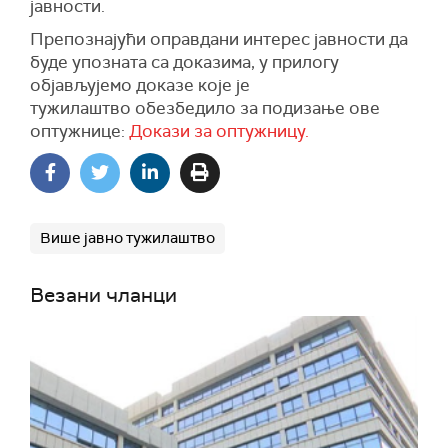
јавности.
Препознајући оправдани интерес јавности да
буде упозната са доказима, у прилогу
објављујемо доказе које је
тужилаштво обезбедило за подизање ове
оптужнице:
Докази за оптужницу.
Више јавно тужилаштво
Везани чланци