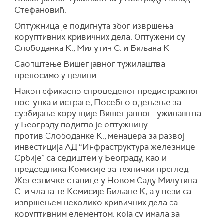
Стефановић.
Оптужница је подигнута због извршења
коруптивних кривичних дела. Оптужени су
Слободанка К., Милутин С. и Биљана К.
Саопштење Вишег јавног тужилаштва
преносимо у целини:
Након ефикасно спроведеног предистражног
поступка и истраге, Посебно одељење за
сузбијање корупције Вишег јавног тужилаштва
у Београду подигло је оптужницу
против Слободанке К., менаџера за развој
инвестиција АД “Инфраструктура железнице
Србије” са седиштем у Београду, као и
председника Комисије за технички преглед
Железничке станице у Новом Саду Милутина
С. и члана те Комисије Биљане К, а у вези са
извршењем неколико кривичних дела са
коруптивним елементом, која су имала за