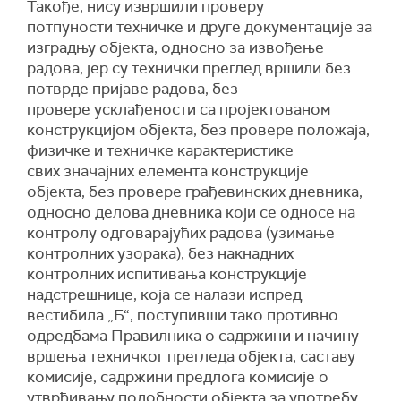
Такође, нису извршили проверу
потпуности техничке и друге документације за
изградњу објекта, односно за извођење
радова, јер су технички преглед вршили без
потврде пријаве радова, без
провере усклађености са пројектованом
конструкцијом објекта, без провере положаја,
физичке и техничке карактеристике
свих значајних елемента конструкције
објекта, без провере грађевинских дневника,
односно делова дневника који се односе на
контролу одговарајућих радова (узимање
контролних узорака), без накнадних
контролних испитивања конструкције
надстрешнице, која се налази испред
вестибила „Б“, поступивши тако противно
одредбама Правилника о садржини и начину
вршења техничког прегледа објекта, саставу
комисије, садржини предлога комисије о
утврђивању подобности објекта за употребу,