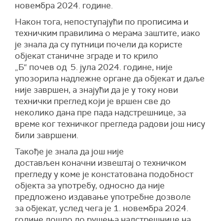
новембра 2024. године.
Након тога, непоступајући по прописима и
техничким правилима о мерама заштите, иако
је знала да су путници почели да користе
објекат станичне зграде и то крило
„Б“ почев од 5. јула 2024. године, није
упозорила надлежне органе да објекат и даље
није завршен, а знајући да је у току нови
технички преглед који је вршен све до
неколико дана пре пада надстрешнице, за
време ког техничког прегледа радови још нису
били завршени.
Такође је знала да још није
достављен коначни извештај о техничком
прегледу у коме је констатована подобност
објекта за употребу, односно да није
предложено издавање употребне дозволе
за објекат, услед чега је 1. новембра 2024.
године дошло до рушења надстрешнице на