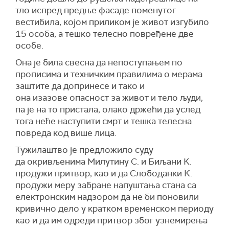
тло испред предње фасаде поменутог
вестибила, којом приликом је живот изгубило
15 особа, а тешко телесно повређене две
особе.
Она је била свесна да непоступањем по
прописима и техничким правилима о мерама
заштите да допринесе и тако и
она изазове опасност за живот и тело људи,
па је на то пристала, олако држећи да услед
тога неће наступити смрт и тешка телесна
повреда код више лица.
Тужилаштво је предложило суду
да окривљенима Милутину С. и Биљани К.
продужи притвор, као и да Слободанки К.
продужи меру забране напуштања стана са
електронским надзором да не би поновили
кривично дело у кратком временском периоду
као и да им одреди притвор због узнемирења