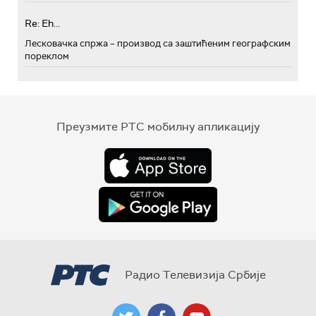
Re: Eh...
Лесковачка спржа – производ са заштићеним географским
пореклом
Преузмите РТС мобилну апликацију
Радио Телевизија Србије