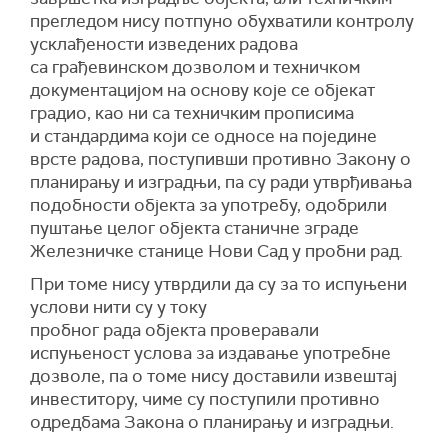
прегледом нису потпуно обухватили контролу
усклађености изведених радова
са грађевинском дозволом и техничком
документацијом на основу које се објекат
градио, као ни са техничким прописима
и стандардима који се односе на поједине
врсте радова, поступивши противно Закону о
планирању и изградњи, па су ради утврђивања
подобности објекта за употребу, одобрили
пуштање целог објекта станичне зграде
Железничке станице Нови Сад у пробни рад.
При томе нису утврдили да су за то испуњени
услови нити су у току
пробног рада објекта проверавали
испуњеност услова за издавање употребне
дозволе, па о томе нису доставили извештај
инвеститору, чиме су поступили противно
одредбама Закона о планирању и изградњи.