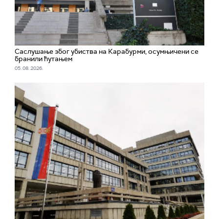
Саслушање због убиства на Карабурми, осумњичени се
бранили ћутањем
05. 08. 2026.