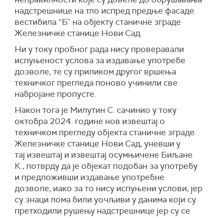
надстрешнице на тло испред предње фасаде
вестибила “Б” на објекту станичне зграде
Железничке станице Нови Сад.
Ни у току пробног рада нису проверавали
испуњеност услова за издавање употребе
дозволе, те су приликом другог вршења
техничког прегледа поново учинили све
набројане пропусте.
Након тога је Милутин С. сачинио у току
октобра 2024. године нов извештај о
техничком прегледу објекта станичне зграде
Железничке станице Нови Сад, уневши у
тај извештај и извештај осумњичене Биљане
К., потврду да је објекат подобан за употребу
и предложивши издавање употребне
дозволе, иако за то нису испуњени услови, јер
су знаци лома били уочљиви у данима који су
претходили рушењу надстрешнице јер су се