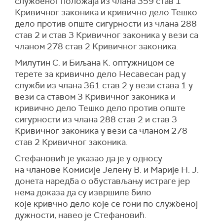
службеног положаја из члана 359 став 1
Кривичног законика и кривично дело Тешко
дело против опште сигурности из члана 288
став 2 и став 3 Кривичног законика у вези са
чланом 278 став 2 Кривичног законика.
Милутин С. и Биљана К. оптужницом се
терете за кривично дело Несавесан рад у
служби из члана 361 став 2 у вези става 1 у
вези са ставом 3 Кривичног законика и
кривично дело Тешко дело против опште
сигурности из члана 288 став 2 и став 3
Кривичног законика у вези са чланом 278
став 2 Кривичног законика.
Стефановић је указао да је у односу
на чланове Комисије Јелену В. и Марије Н. Ј.
донета наредба о обустављању истраге јер
нема доказа да су извршиле било
које кривчно дело које се гони по службеној
дужности, навео је Стефановић.