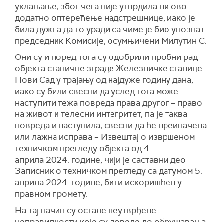
уклањање, због чега није утврдила ни ово
додатно оптерећење надстрешнице, иако је
била дужна да то уради са чиме је био упознат
председник Комисије, осумњичени Милутин С.
Они су и поред тога су одобрили пробни рад
објекта станичне зграде Железничке станице
Нови Сад у трајању од најдуже годину дана,
иако су били свесни да услед тога може
наступити тежа повреда права другог – право
на живот и телесни интегритет, па је таква
повреда и наступила, свесни да ће преиначена
или лажна исправа – Извештај о извршеном
техничком прегледу објекта од 4.
априла 2024. године, чији је саставни део
Записник о техничком прегледу са датумом 5.
априла 2024. године, бити искоришћен у
правном промету.
На тај начин су остале неутврђене
неправилности које су довеле до обрушавања