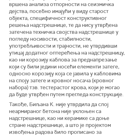
вршена анализа отпорности на сеизмичка
дејства, посебно имајући у виду старост
објекта, специфичност конструктивног
решења надстрешнице, те да нису утврђена
затечена техничка својства надстрешнице у
погледу носивости, стабилности,
употребљивости и трајности, не утврдивши
утицај додатног оптерећења на надстрешницу,
као ни корозију каблова за преднапрезање
који су били једини носећи елементи затеге,
односно корозију која се јавила у кабловима
на споју затеге и кровног носача (кровног
набора) тзв. тестерастог крова, који је могао
да буде утврђен путем прегледа конструкције.
Такође, Биљана К. није утврдила да слој
неармираног бетона није уклоњен са
надстрешнице, као ни керамике са доње
стране надстрешнице, а што је пројектом
извођења радова било прописано за