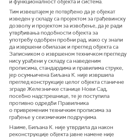
и функционалност објекта и система.
Тим извештајем је потврђено да је објекат
изведен у складу са пројектом за грађевинску
дозволу и пројектом за извођење, да је ради
утврђивања подобности објекта за
употребу одобрен пробни рад, иако су знали
да извршени обилазак и преглед објекта са
Записником о извршеном техничком прегледу
нису урађени у складу са наведеним
прописима, стандардима и правилима струке,
јер осумњичена Биљана К. није извршила
преглед конструкције целог објекта станичне
зграде Железничке станице Нови Сад,
посебно надстрешнице, те је поступила
противно одредби Правилника
о привременим техничким прописима за
грађење у сеизмичким подручјима.
Наиме, Биљана К. није утврдила да након
реконструкције објекта јавне намене није