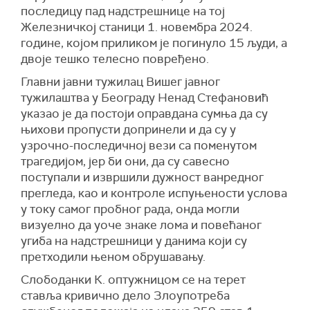
последицу пад надстрешнице на тој
Железничкој станици 1. новембра 2024.
године, којом приликом је погинуло 15 људи, а
двоје тешко телесно повређено.
Главни јавни тужилац Вишег јавног
тужилаштва у Београду Ненад Стефановић
указао је да постоји оправдана сумња да су
њихови пропусти допринели и да су у
узрочно-последичној вези са поменутом
трагедијом, јер би они, да су савесно
поступали и извршили дужност ванредног
прегледа, као и контроле испуњености услова
у току самог пробног рада, онда могли
визуелно да уоче знаке лома и повећаног
угиба на надстрешници у данима који су
претходили њеном обрушавању.
Слободанки К. оптужницом се на терет
ставља кривично дело Злоупотреба