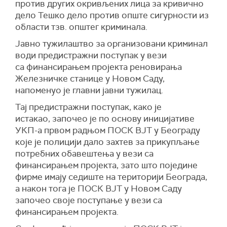
против других окривљених лица за кривично
дело Тешко дело против опште сигурности из
области тзв. општег криминала.
Јавно тужилаштво за организовани криминал
води предистражни поступак у вези
са финансирањем пројекта реновирања
Железничке станице у Новом Саду,
напоменуо је главни јавни тужилац.
Тај предистражни поступак, како је
истакао, започео је по основу иницијативе
УКП-а првом радњом ПОСК ВЈТ у Београду
које је полицији дало захтев за прикупљање
потребних обавештења у вези са
финансирањем пројекта, зато што поједине
фирме имају седиште на територији Београда,
а након тога је ПОСК ВЈТ у Новом Саду
започео своје поступање у вези са
финансирањем пројекта.