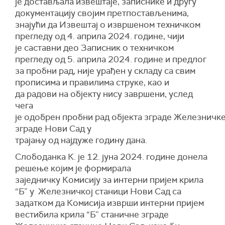
је достављала извештаје, записнике и другу
документацију својим претпостављенима,
знајући да Извештај о извршеном техничком
прегледу од 4. априла 2024. године, чији
је саставни део Записник о техничком
прегледу од 5. априла 2024. године и предлог
за пробни рад, није урађен у складу са свим
прописима и правилима струке, као и
да радови на објекту нису завршени, услед
чега
је одобрен пробни рад објекта зграде Железничк
зграде Нови Сад у
трајању од најдуже годину дана.
Слободанка К. је 12. јуна 2024. године донела
решење којим је формирала
заједничку Комисију за интерни пријем крила
“Б” у Железничкој станици Нови Сад са
задатком да Комисија изврши интерни пријем
вестибила крила “Б” станичне зграде