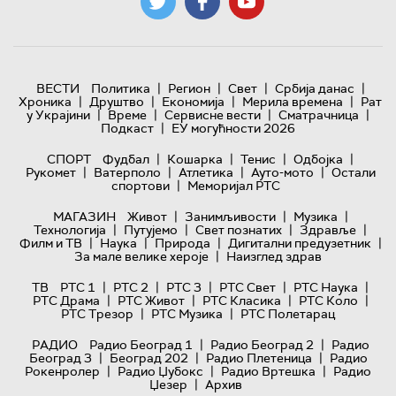
|
|
|
|
ВЕСТИ
Политика
Регион
Свет
Србија данас
|
|
|
|
Хроника
Друштво
Економија
Мерила времена
Рат
|
|
|
|
у Украјини
Време
Сервисне вести
Сматрачница
|
Подкаст
ЕУ могућности 2026
|
|
|
|
СПОРТ
Фудбал
Кошарка
Тенис
Одбојка
|
|
|
|
Рукомет
Ватерполо
Атлетика
Ауто-мото
Остали
|
спортови
Меморијал РТС
|
|
|
МАГАЗИН
Живот
Занимљивости
Музика
|
|
|
|
Технологијa
Путујемо
Свет познатих
Здравље
|
|
|
|
Филм и ТВ
Наука
Природа
Дигитални предузетник
|
За мале велике хероје
Наизглед здрав
|
|
|
|
|
ТВ
РТС 1
РТС 2
РТС 3
РТС Свет
РТС Наука
|
|
|
|
РТС Драма
РТС Живот
РТС Класика
РТС Коло
|
|
РТС Трезор
РТС Музика
РТС Полетарац
|
|
РАДИО
Радио Београд 1
Радио Београд 2
Радио
|
|
|
Београд 3
Београд 202
Радио Плетеница
Радио
|
|
|
Рокенролер
Радио Џубокс
Радио Вртешка
Радио
|
Џезер
Архив