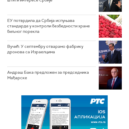
штити интересе Србије
ЕУ потврдила да Србија испуњава
стандарде у контроли безбедности хране
биљног порекла
Вучић: У септембру отварамо фабрику
дронова са Израелцима
Андраш Бакa предложен за председника
Мађарске