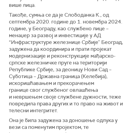
више лица.
Такође, сумња се да је Слободанка К., од
септембра 2020. године до 1. новембра 2024.
године, у Београду, као службено лице –
менаџер за развој и инвестиције у АД
“Инфраструктуре железнице Србије” Београд,
задужена да координира и прати пројекат
модернизације и реконструкције мађарско-
српске железничке пруге на територији
Републике Србије, за деоницу Нови Сад –
Суботица – Државна граница (Келебија),
искоришћавањем и прекорачењем
границе свог службеног овлашћења
и невршењем своје службене дужности, теже
повредила права других и то право на живот и
телесни интегритет.
Она је била задужена за доношење одлука у
вези са поменутим пројектом, те