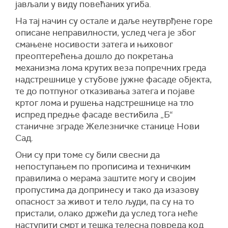
јављали у виду повећаних угиба.
На тај начин су остале и даље неутврђене горе
описане неправилности, услед чега је због
смањене носивости затега и њиховог
преоптерећења дошло до покретања
механизма лома крутих веза попречних греда
надстрешнице у стубове јужне фасаде објекта,
те до потпуног отказивања затега и појаве
кртог лома и рушења надстрешнице на тло
испред предње фасаде вестибила „Б“
станичне зграде Железничке станице Нови
Сад.
Они су при томе су били свесни да
непоступањем по прописима и техничким
правилима о мерама заштите могу и својим
пропустима да допринесу и тако да изазову
опасност за живот и тело људи, па су на то
пристали, олако држећи да услед тога неће
наступити смрт и тешка телесна повреда код