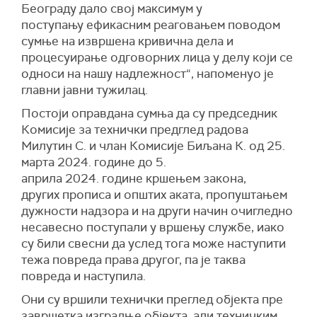
Београду дало свој максимум у
поступању ефикасним реаговањем поводом
сумње на извршена кривична дела и
процесуирање одговорних лица у делу који се
односи на нашу надлежност“, напоменуо је
главни јавни тужилац.
Постоји оправдана сумња да су председник
Комисије за технички предглед радова
Милутин С. и члан Комисије Биљана К. од 25.
марта 2024. године до 5.
априла 2024. године кршењем закона,
других прописа и општих аката, пропуштањем
дужности надзора и на други начин очигледно
несавесно поступали у вршењу службе, иако
су били свесни да услед тога може наступити
тежа повреда права другог, па је таква
повреда и наступила.
Они су вршили технички преглед објекта пре
завршетка изградње објекта, али техничким