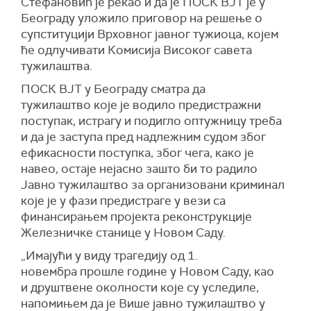
Стефановић је рекао и да је ПОСК ВЈТ је у
Београду уложило приговор на решење о
супституцији Врховног јавног тужиоца, којем
ће одлучивати Комисија Високог савета
тужилаштва.
ПОСК ВЈТ у Београду сматра да
тужилаштво које је водило предистражни
поступак, истрагу и подигло оптужницу треба
и да је заступа пред надлежним судом због
ефикасности поступка, због чега, како је
навео, остаје нејасно зашто би то радило
Јавно тужилаштво за организовани криминал
које је у фази предистраге у вези са
финансирањем пројекта реконструкције
Железничке станице у Новом Саду.
„Имајући у виду трагедију од 1.
новембра прошле године у Новом Саду, као
и друштвене околности које су уследиле,
напомињем да је Више јавно тужилаштво у