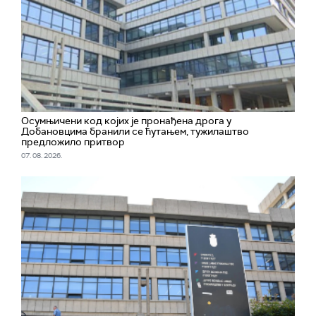
Осумњичени код којих је пронађена дрога у
Добановцима бранили се ћутањем, тужилаштво
предложило притвор
07. 08. 2026.