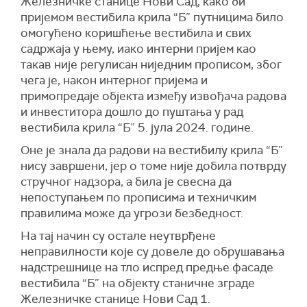
Железничке станице Нови Сад, како би
пријемом вестибила крила “Б” путницима било
омогућено коришћење вестибила и свих
садржаја у њему, иако интерни пријем као
такав није регулисан ниједним прописом, због
чега је, након интерног пријема и
примопредаје објекта између извођача радова
и инвеститора дошло до пуштања у рад
вестибила крила “Б” 5. јула 2024. године.
Оне је знала да радови на вестибилу крила “Б”
нису завршени, јер о томе није добила потврду
стручног надзора, а била је свесна да
непоступањем по прописима и техничким
правилима може да угрози безбедност.
На тај начин су остале неутврђене
неправилности које су довеле до обрушавања
надстрешнице на тло испред предње фасаде
вестибила “Б” на објекту станичне зграде
Железничке станице Нови Сад 1.