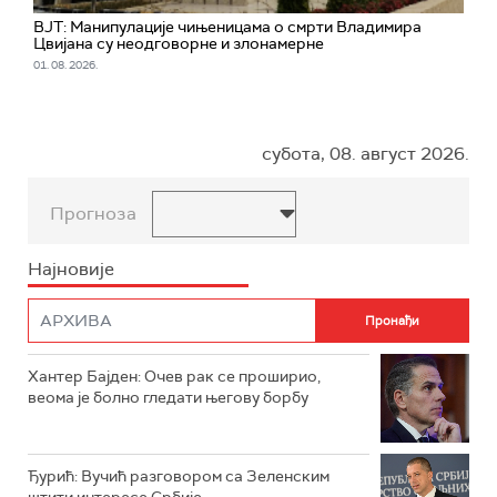
ВЈТ: Манипулације чињеницама о смрти Владимира
Цвијана су неодговорне и злонамерне
01. 08. 2026.
субота, 08. август 2026.
Прогноза
Најновије
Хантер Бајден: Очев рак се проширио,
веома је болно гледати његову борбу
Ђурић: Вучић разговором са Зеленским