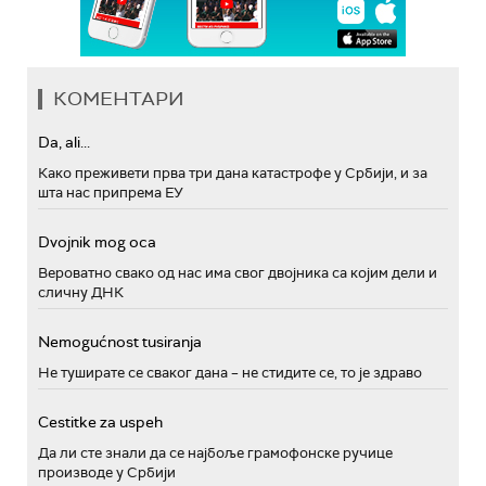
КОМЕНТАРИ
Da, ali...
Како преживети прва три дана катастрофе у Србији, и за
шта нас припрема ЕУ
Dvojnik mog oca
Вероватно свако од нас има свог двојника са којим дели и
сличну ДНК
Nemogućnost tusiranja
Не туширате се сваког дана – не стидите се, то је здраво
Cestitke za uspeh
Да ли сте знали да се најбоље грамофонске ручице
производе у Србији