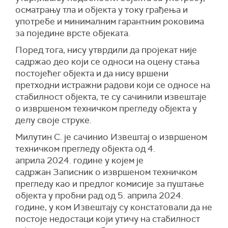
осматрању тла и објекта у току грађења и
употребе и минималним гарантним роковима
за поједине врсте објеката.
Поред тога, нису утврдили да пројекат није
садржао део који се односи на оцену стања
постојећег објекта и да нису вршени
претходни истражни радови који се односе на
стабилност објекта, те су сачинили извештаје
о извршеном техничком прегледу објекта у
делу своје струке.
Милутин С. је сачинио Извештај о извршеном
техничком прегледу објекта од 4.
априла 2024. године у којем је
садржан Записник о извршеном техничком
прегледу као и предлог комисије за пуштање
објекта у пробни рад од 5. априла 2024.
године, у ком Извештају су констатовали да не
постоје недостаци који утичу на стабилност