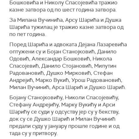
Бошковића и Николу Спасојевића тражио
казне затвора од по шест година затвора.
За Милана Вучинића, Арсу Шарића и Душка
Шарића тужилац је тражио казне затвора од
по пет година.
Поред Шарића и адвоката Дејана Лазаревића
оптужени су и Бојан Станојковић, Данило
Одовић, Александар Бошковић, Никола
Спасојевић, Данило Стојановић, Милутин
Радовановић, Душко Мирковић, Стефан
Андрејић, Марко Вукић, Урош Радовановић,
Милан Вучинић, Арса Шарић и Душко Шарић.
Бојану Станојковићу, Николи Спасојевићу,
Стефану Андрејићу, Марку Вукићу и Арси
Шарићу се суди у одсуству јер су у бекству,
док су се Душко Шарић и Милан Вучинић
предали суду у јануару прошле године и од
тада су у притвору.