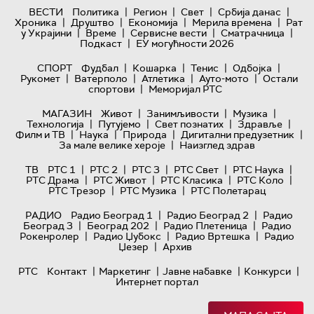
|
|
|
|
ВЕСТИ
Политика
Регион
Свет
Србија данас
|
|
|
|
Хроника
Друштво
Економија
Мерила времена
Рат
|
|
|
|
у Украјини
Време
Сервисне вести
Сматрачница
|
Подкаст
ЕУ могућности 2026
|
|
|
|
СПОРТ
Фудбал
Кошарка
Тенис
Одбојка
|
|
|
|
Рукомет
Ватерполо
Атлетика
Ауто-мото
Остали
|
спортови
Меморијал РТС
|
|
|
МАГАЗИН
Живот
Занимљивости
Музика
|
|
|
|
Технологијa
Путујемо
Свет познатих
Здравље
|
|
|
|
Филм и ТВ
Наука
Природа
Дигитални предузетник
|
За мале велике хероје
Наизглед здрав
|
|
|
|
|
ТВ
РТС 1
РТС 2
РТС 3
РТС Свет
РТС Наука
|
|
|
|
РТС Драма
РТС Живот
РТС Класика
РТС Коло
|
|
РТС Трезор
РТС Музика
РТС Полетарац
|
|
РАДИО
Радио Београд 1
Радио Београд 2
Радио
|
|
|
Београд 3
Београд 202
Радио Плетеница
Радио
|
|
|
Рокенролер
Радио Џубокс
Радио Вртешка
Радио
|
Џезер
Архив
|
|
|
|
РТС
Контакт
Маркетинг
Јавне набавке
Конкурси
Интернет портал