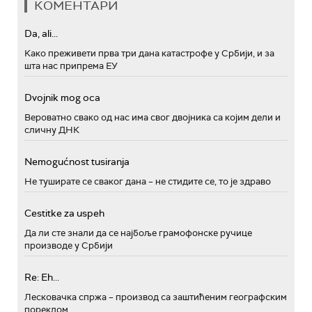
КОМЕНТАРИ
Da, ali...
Како преживети прва три дана катастрофе у Србији, и за
шта нас припрема ЕУ
Dvojnik mog oca
Вероватно свако од нас има свог двојника са којим дели и
сличну ДНК
Nemogućnost tusiranja
Не туширате се сваког дана – не стидите се, то је здраво
Cestitke za uspeh
Да ли сте знали да се најбоље грамофонске ручице
производе у Србији
Re: Eh...
Лесковачка спржа – производ са заштићеним географским
пореклом