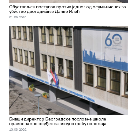
Обустављен поступак против једног од осумњичених за
убиство двогодишње Данке Илић
01. 06. 2026.
Бивши директор Београдске пословне школе
правоснажно осуђен за злоупотребу положаја
13. 03. 2026.