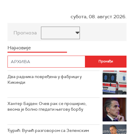
субота, 08. август 2026.
Прогноза
Најновије
Два радника повређена у фабрици у
Кикинди
Хантер Бајден: Очев рак се проширио,
веома је болно гледати његову борбу
Ђурић: Вучић разговором са Зеленским