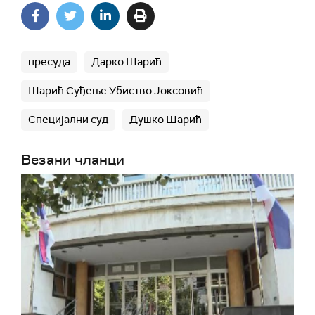
пресуда
Дарко Шарић
Шарић Суђење Убиство Јоксовић
Специјални суд
Душко Шарић
Везани чланци