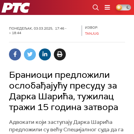
РТС
ИЗВОР:
ПОНЕДЕЉАК, 03.03.2025, 17:46 -
> 18:44
TANJUG
Браниоци предложили
ослобађајућу пресуду за
Дарка Шарића, тужилац
тражи 15 година затвора
Адвокати који заступају Дарка Шарића
предложили су већу Специјалног суда да га