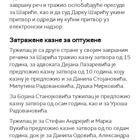
завршну реч и тражио ослобађајуће пресуде
за Шариће, као и да суд Дарку Шарићу укине
притвор и одреди му кућни притвор уз
електронски надзор.
Затражене казне за оптужене
Тужилац је са друге стране у својим завршним
речима за Шарића тражио казну затвора од 15
година, за адвоката Дејана Лазаревића је
предложио казну затвора од 10 година, коју
казну је предложио и за Данила Стојановића,
Милутина Радовановића, Душка Мирковића.
За Бојана Станојковића тужилац је предложио
казну затвора од осам година, као и за Уроша
Радовановића.
Тужилац је за Стефан Андрејић и Марка
Вукића предложио казне затвора од по седам
година, док је за Данила Одовића, Александра