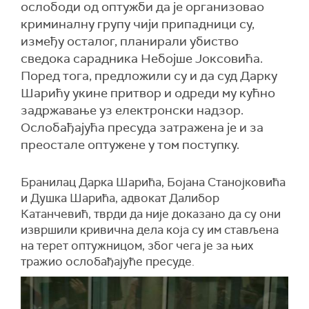
ослободи од оптужби да је организовао
криминалну групу чији припадници су,
између осталог, планирали убиство
сведока сарадника Небојше Јоксовића.
Поред тога, предложили су и да суд Дарку
Шарићу укине притвор и одреди му кућно
задржавање уз електронски надзор.
Ослобађајућа пресуда затражена је и за
преостале оптужене у том поступку.
Бранилац Дарка Шарића, Бојана Станојковића
и Душка Шарића, адвокат Далибор
Катанчевић, тврди да није доказано да су они
извршили кривична дела која су им стављена
на терет оптужницом, због чега је за њих
тражио ослобађајуће пресуде.