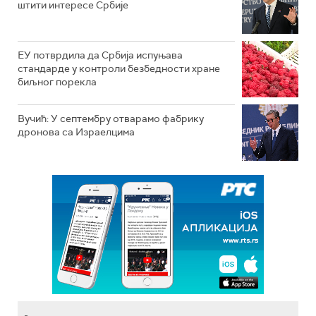
штити интересе Србије
ЕУ потврдила да Србија испуњава
стандарде у контроли безбедности хране
биљног порекла
Вучић: У септембру отварамо фабрику
дронова са Израелцима