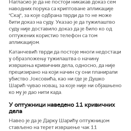
Нагласио је да не постоји никакав доказ сем
наводних порука са криптоване апликације
"Скај", за које одбрана тврди да то не може
бити доказ на суду. Указао је да тужилаштво
суду није доставило доказ да је било ко од
оптужених користио телефон са том
апликацијом.
Катанчевић тврди да постоје многи недостаци
у образложењу тужилаштва о начину
извршења кривичних дела, односно, да није
прецизирано на који начин су они планирали
убиство Јоксовића, као ни где је Душко
Шарић чувао новац, за које није ни објашњено
ко му је дао нити када.
У оптужници наведено 11 кривичних
дела
Навео је да је Дарку Шарићу оптужницом
стављено на терет извршење чак 11