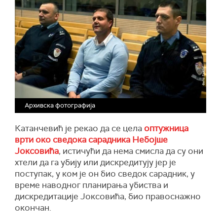
Архивска фотографија
Катанчевић је рекао да се цела
оптужница
врти око сведока сарадника Небојше
Јоксовића
, истичући да нема смисла да су они
хтели да га убију или дискредитују јер је
поступак, у ком је он био сведок сарадник, у
време наводног планирања убиства и
дискредитације Јоксовића, био правоснажно
окончан.