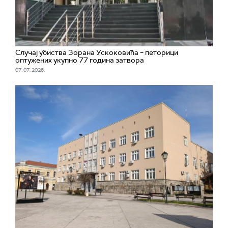
Случај убиства Зорана Ускоковића – петорици
оптужених укупно 77 година затвора
07. 07. 2026.