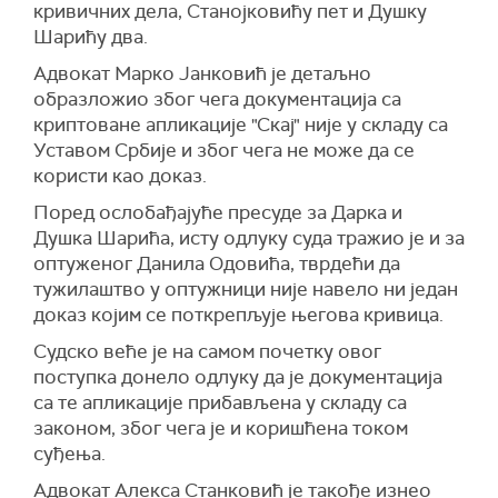
кривичних дела, Станојковићу пет и Душку
Шарићу два.
Адвокат Марко Јанковић је детаљно
образложио због чега документација са
криптоване апликације "Скај" није у складу са
Уставом Србије и због чега не може да се
користи као доказ.
Поред ослобађајуће пресуде за Дарка и
Душка Шарића, исту одлуку суда тражио је и за
оптуженог Данила Одовића, тврдећи да
тужилаштво у оптужници није навело ни један
доказ којим се поткрепљује његова кривица.
Судско веће је на самом почетку овог
поступка донело одлуку да је документација
са те апликације прибављена у складу са
законом, због чега је и коришћена током
суђења.
Адвокат Алекса Станковић је такође изнео