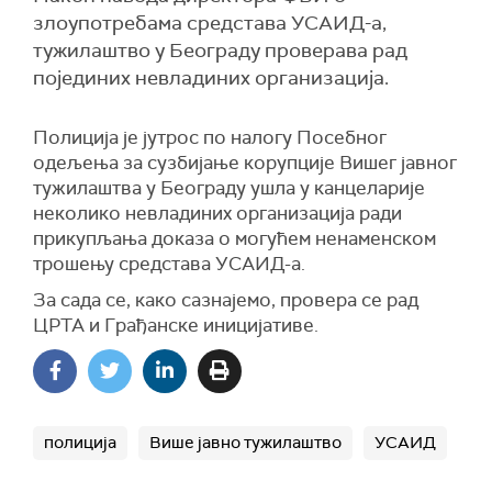
злоупотребама средстава УСАИД-а,
тужилаштво у Београду проверава рад
појединих невладиних организација.
Полиција је јутрос по налогу Посебног
одељења за сузбијање корупције Вишег јавног
тужилаштва у Београду ушла у канцеларије
неколико невладиних организација ради
прикупљања доказа о могућем ненаменском
трошењу средстава УСАИД-а.
За сада се, како сазнајемо, провера се рад
ЦРТА и Грађанске иницијативе.
полиција
Више јавно тужилаштво
УСАИД