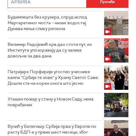
Будимпешта без крузера, спруд испод
Маргаретиног моста – низак водостај
Дунава мења слику региона
Велимир Радојевић крв дао стоти пут, из
Института упозоравају да су залихе
довољне за два дана
Патријарх Порфирије угостио учеснике
кампа "Србија те зове" у Храму Светог Саве:
Дошли сте на корен онога што јесмо
Угашен пожар у стану у Новом Саду, нема
повређених
Вучић у Белегишу: Србија прва у Европи по
расту БДП-а у првих шест месеци, због