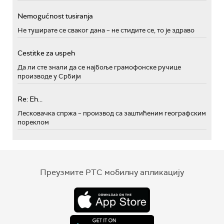
Nemogućnost tusiranja
Не туширате се сваког дана – не стидите се, то је здраво
Cestitke za uspeh
Да ли сте знали да се најбоље грамофонске ручице
производе у Србији
Re: Eh...
Лесковачка спржа – производ са заштићеним географским
пореклом
Преузмите РТС мобилну апликацију