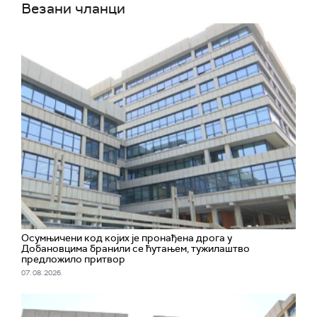
Везани чланци
Осумњичени код којих је пронађена дрога у
Добановцима бранили се ћутањем, тужилаштво
предложило притвор
07. 08. 2026.