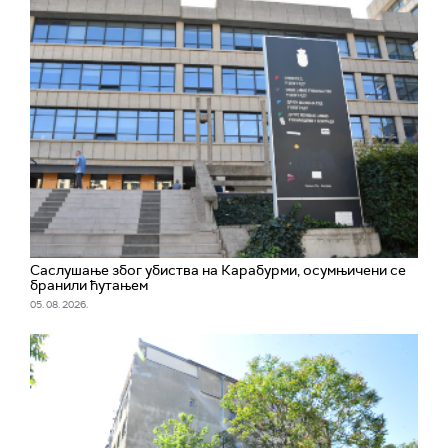
Саслушање због убиства на Карабурми, осумњичени се
бранили ћутањем
05. 08. 2026.