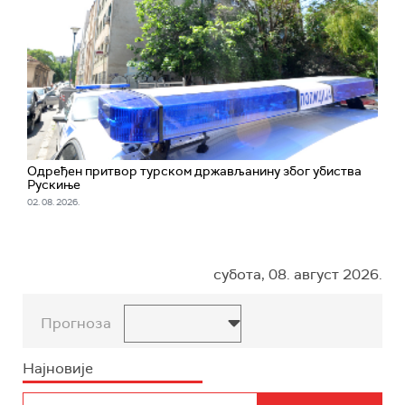
Одређен притвор турском држављанину због убиства
Рускиње
02. 08. 2026.
субота, 08. август 2026.
Прогноза
Најновије