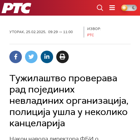
РТС
ИЗВОР:
УТОРАК, 25.02.2025, 09:29 -> 11:00
РТС
Тужилаштво проверава
рад појединих
невладиних организација,
полиција ушла у неколико
канцеларија
Након навода директора ФБИ о