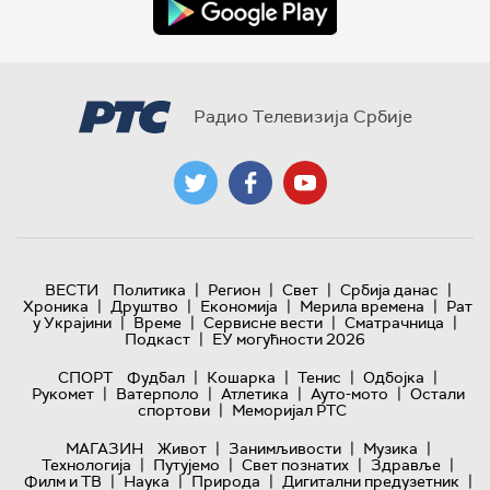
Радио Телевизија Србије
|
|
|
|
ВЕСТИ
Политика
Регион
Свет
Србија данас
|
|
|
|
Хроника
Друштво
Економија
Мерила времена
Рат
|
|
|
|
у Украјини
Време
Сервисне вести
Сматрачница
|
Подкаст
ЕУ могућности 2026
|
|
|
|
СПОРТ
Фудбал
Кошарка
Тенис
Одбојка
|
|
|
|
Рукомет
Ватерполо
Атлетика
Ауто-мото
Остали
|
спортови
Меморијал РТС
|
|
|
МАГАЗИН
Живот
Занимљивости
Музика
|
|
|
|
Технологијa
Путујемо
Свет познатих
Здравље
|
|
|
|
Филм и ТВ
Наука
Природа
Дигитални предузетник