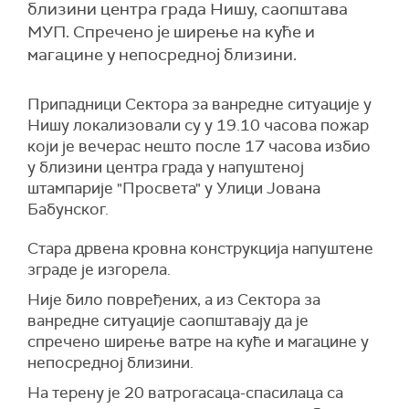
близини центра града Нишу, саопштава
МУП. Спречено је ширење на куће и
магацине у непосредној близини.
Припадници Сектора за ванредне ситуације у
Нишу локализовали су у 19.10 часова пожар
који је вечерас нешто после 17 часова избио
у близини центра града у напуштеној
штампарије "Просвета" у Улици Јована
Бабунског.
Стара дрвена кровна конструкција напуштене
зграде је изгорела.
Није било повређених, а из Сектора за
ванредне ситуације саопштавају да је
спречено ширење ватре на куће и магацине у
непосредној близини.
На терену је 20 ватрогасаца-спасилаца са