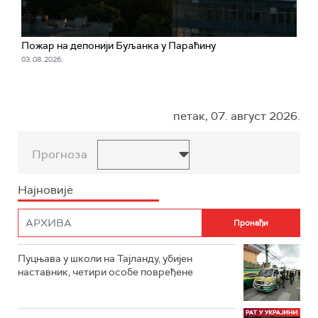
Пожар на депонији Буљанка у Параћину
03. 08. 2026.
петак, 07. август 2026.
Прогноза
Најновије
Пуцњава у школи на Тајланду, убијен
наставник, четири особе повређене