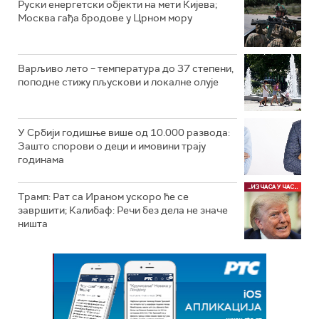
Руски енергетски објекти на мети Кијева;
Москва гађа бродове у Црном мору
Варљиво лето – температура до 37 степени,
поподне стижу пљускови и локалне олује
У Србији годишње више од 10.000 развода:
Зашто спорови о деци и имовини трају
годинама
Трамп: Рат са Ираном ускоро ће се
завршити; Калибаф: Речи без дела не значе
ништа