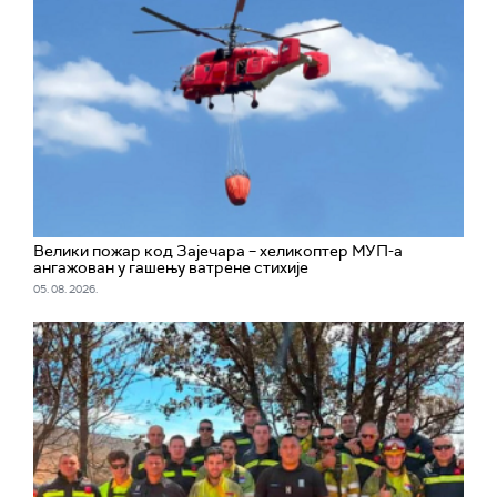
Велики пожар код Зајечара – хеликоптер МУП-а
ангажован у гашењу ватрене стихије
05. 08. 2026.