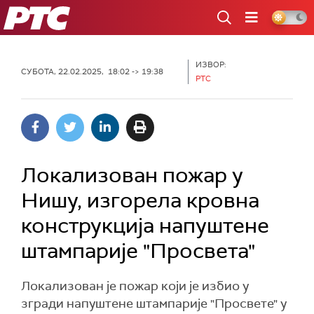
РТС
ИЗВОР:
СУБОТА, 22.02.2025, 18:02 -> 19:38
РТС
Локализован пожар у
Нишу, изгорела кровна
конструкција напуштене
штампарије "Просвета"
Локализован је пожар који је избио у
згради напуштене штампарије "Просвете" у