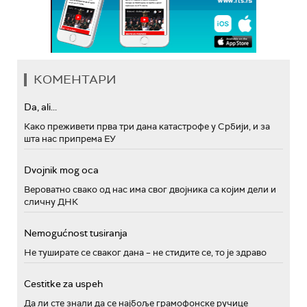
КОМЕНТАРИ
Da, ali...
Како преживети прва три дана катастрофе у Србији, и за
шта нас припрема ЕУ
Dvojnik mog oca
Вероватно свако од нас има свог двојника са којим дели и
сличну ДНК
Nemogućnost tusiranja
Не туширате се сваког дана – не стидите се, то је здраво
Cestitke za uspeh
Да ли сте знали да се најбоље грамофонске ручице