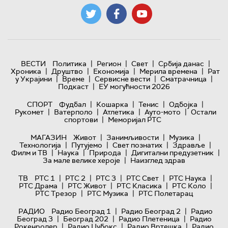
|
|
|
|
ВЕСТИ
Политика
Регион
Свет
Србија данас
|
|
|
|
Хроника
Друштво
Економија
Мерила времена
Рат
|
|
|
|
у Украјини
Време
Сервисне вести
Сматрачница
|
Подкаст
ЕУ могућности 2026
|
|
|
|
СПОРТ
Фудбал
Кошарка
Тенис
Одбојка
|
|
|
|
Рукомет
Ватерполо
Атлетика
Ауто-мото
Остали
|
спортови
Меморијал РТС
|
|
|
МАГАЗИН
Живот
Занимљивости
Музика
|
|
|
|
Технологијa
Путујемо
Свет познатих
Здравље
|
|
|
|
Филм и ТВ
Наука
Природа
Дигитални предузетник
|
За мале велике хероје
Наизглед здрав
|
|
|
|
|
ТВ
РТС 1
РТС 2
РТС 3
РТС Свет
РТС Наука
|
|
|
|
РТС Драма
РТС Живот
РТС Класика
РТС Коло
|
|
РТС Трезор
РТС Музика
РТС Полетарац
|
|
РАДИО
Радио Београд 1
Радио Београд 2
Радио
|
|
|
Београд 3
Београд 202
Радио Плетеница
Радио
|
|
|
Рокенролер
Радио Џубокс
Радио Вртешка
Радио