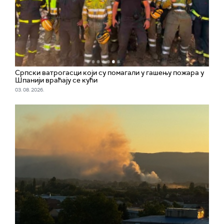
Српски ватрогасци који су помагали у гашењу пожара у
Шпанији враћају се кући
03. 08. 2026.