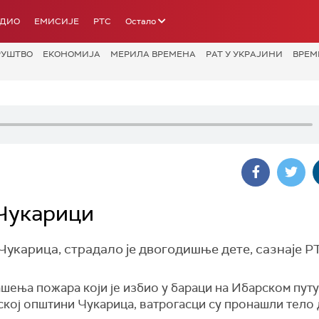
АДИО
ЕМИСИЈЕ
РТС
Остало
РУШТВО
ЕКОНОМИЈА
МЕРИЛА ВРЕМЕНА
РАТ У УКРАЈИНИ
ВРЕМ
 Чукарици
 Чукарица, страдало је двогодишње дете, сазнаје Р
шења пожара који је избио у бараци на Ибарском путу
кој општини Чукарица, ватрогасци су пронашли тело 