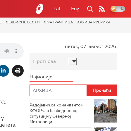
Lat
Eng
Е
СЕРВИСНЕ ВЕСТИ
СМАТРАЧНИЦА
АРХИВА РУБРИКА
петак, 07. август 2026.
Прогноза
Најновије
ТС.
Радојевић са командантом
КФОР-а о безбедносној
ситуацији у Северној
 у
Митровици
детета.