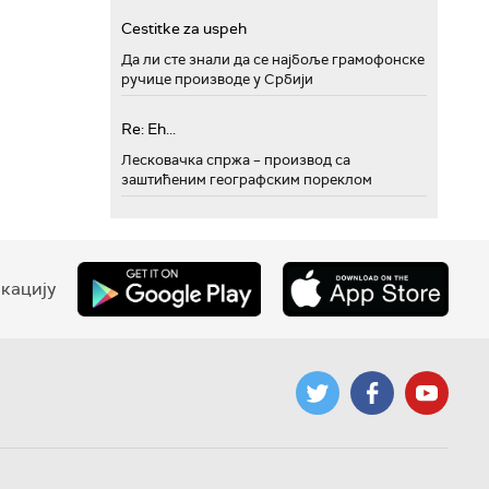
Cestitke za uspeh
Да ли сте знали да се најбоље грамофонске
ручице производе у Србији
Re: Eh...
Лесковачка спржа – производ са
заштићеним географским пореклом
кацију