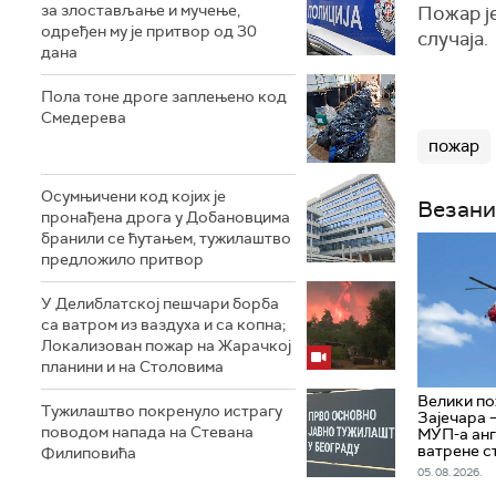
за злостављање и мучење,
Пожар је
одређен му је притвор од 30
случаја.
дана
Пола тоне дроге заплењено код
Смедерева
пожар
Осумњичени код којих је
Везани
пронађена дрога у Добановцима
бранили се ћутањем, тужилаштво
предложило притвор
У Делиблатској пешчари борба
са ватром из ваздуха и са копна;
Локализован пожар на Жарачкој
планини и на Столовима
Велики по
Тужилаштво покренуло истрагу
Зајечара 
поводом напада на Стевана
МУП-а анг
ватрене с
Филиповића
05. 08. 2026.