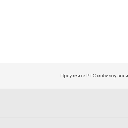
Преузмите РТС мобилну апли