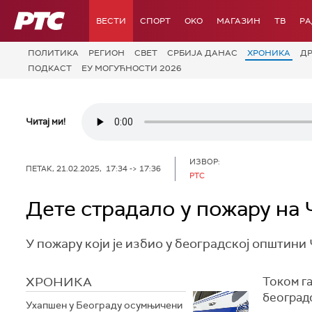
РТС
ВЕСТИ
СПОРТ
OKO
МАГАЗИН
ТВ
Р
ПОЛИТИКА
РЕГИОН
СВЕТ
СРБИЈА ДАНАС
ХРОНИКА
Д
ПОДКАСТ
ЕУ МОГУЋНОСТИ 2026
Читај ми!
ИЗВОР:
ПЕТАК, 21.02.2025, 17:34 -> 17:36
РТС
Дете страдало у пожару на
У пожару који је избио у београдској општини
ХРОНИКА
Током га
београдс
Ухапшен у Београду осумњичени