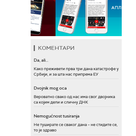
КОМЕНТАРИ
Da, ali...
Како преживети прва три дана катастрофе у
Србији, и за шта нас припрема ЕУ
Dvojnik mog oca
Вероватно свако од нас има свог двојника
са којим дели и сличну ДНК
Nemogućnost tusiranja
Не туширате се сваког дана – не стидите се,
то је здраво