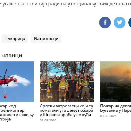
 угашен, а полиција ради на утврђивању свих детаља 
Чукарица
Ватрогасци
 чланци
жар код
Српски ватрогасци који су
Пожар на депо
– хеликоптер
помагали у гашењу пожара
Буљанка у Пар
ажован у гашењу
у Шпанији враћају се кући
03. 08. 2026.
тихије
03. 08. 2026.