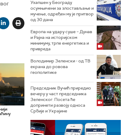
Ухапшен у Београду
овог
осумњичени за злостављање и
мучење, одређен му је притвор
од 30 дана
Европа на удару суше – Дунав
и Рајна на историјском
минимуму, трпе енергетика и
привреда
Володимир Зеленски - од ТВ
екрана до ровова
геополитике
Председник Вучић приредио
вечеру у част председника
Зеленског: Посета ће
допринети развоју односа
нији
Србије и Украјине
аћину