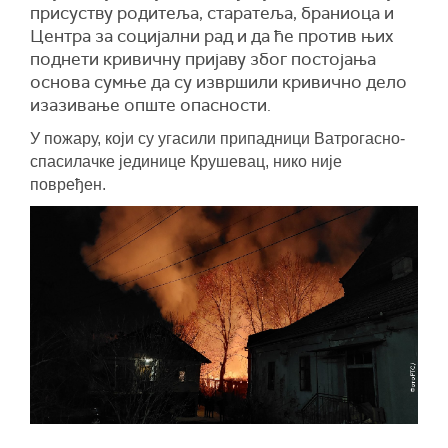
присуству родитеља, старатеља, браниоца и
Центра за социјални рад и да ће против њих
поднети кривичну пријаву због постојања
основа сумње да су извршили кривично дело
изазивање опште опасности.
У пожару, који су угасили припадници Ватрогасно-
спасилачке јединице Крушевац, нико није
повређен.