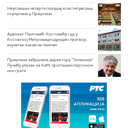
Неуспешан четврти покушај конституисања
скупштине у Приштини
Адвокат Пантовић: Костовићу суд у
Косовској Митровици одредио притвор,
изузетак какав не памтим
Приштина забранила директору "Телекома"
Лучићу улазак на КиМ, проглашен персоном
нон грата