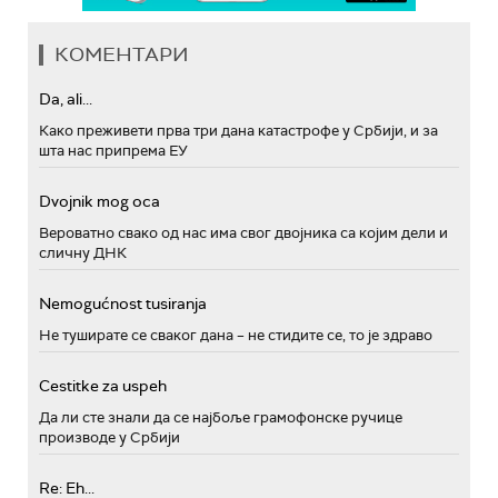
КОМЕНТАРИ
Da, ali...
Како преживети прва три дана катастрофе у Србији, и за
шта нас припрема ЕУ
Dvojnik mog oca
Вероватно свако од нас има свог двојника са којим дели и
сличну ДНК
Nemogućnost tusiranja
Не туширате се сваког дана – не стидите се, то је здраво
Cestitke za uspeh
Да ли сте знали да се најбоље грамофонске ручице
производе у Србији
Re: Eh...