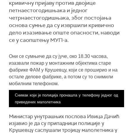
кривичну пријаву против двојице
петнаестогодишњака и једног
четрнаестогодишњака, због постојања
основа сумње да су извршили кривично
дело изазивање опште опасности, наводи
се у саопштењу МУП-а.
Они се сумњиче да су јуче, око 18.30 часова,
изазвали пожар у монтажним објектима старе
фабрике ФАМ у Крушевцу, који се проширио и на
остале делове фабрике, а потом су то снимили
мобилним телефоном.
Снимак који је полиција пронашла у телефону једног од
приведених малолетника
Министар унутрашњих послова Ивица Дачић
изјавио је да су припадници полиције у
Крушевцу саслушали тројицу малолетника у