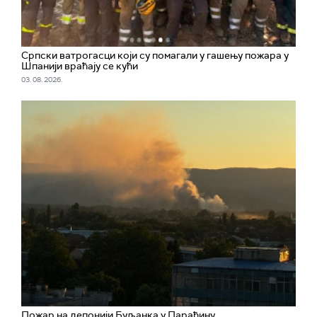
Српски ватрогасци који су помагали у гашењу пожара у
Шпанији враћају се кући
03. 08. 2026.
Пожар на депонији Буљанка у Параћину