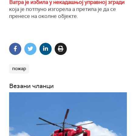
Ватра је избила у некадашњој управној згради
која је потпуно изгорела а претила је да се
пренесе на околне објекте.
пожар
Везани чланци