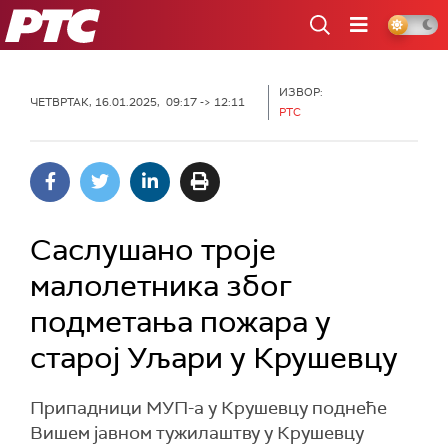
РТС
ИЗВОР:
ЧЕТВРТАК, 16.01.2025, 09:17 -> 12:11
РТС
Саслушано троје
малолетника због
подметања пожара у
старој Уљари у Крушевцу
Припадници MУП-а у Крушевцу поднеће
Вишем јавном тужилаштву у Крушевцу