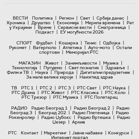
|
|
|
|
ВЕСТИ
Политика
Регион
Свет
Србија данас
|
|
|
|
Хроника
Друштво
Економија
Мерила времена
Рат
|
|
|
|
у Украјини
Време
Сервисне вести
Сматрачница
|
Подкаст
ЕУ могућности 2026
|
|
|
|
СПОРТ
Фудбал
Кошарка
Тенис
Одбојка
|
|
|
|
Рукомет
Ватерполо
Атлетика
Ауто-мото
Остали
|
спортови
Меморијал РТС
|
|
|
МАГАЗИН
Живот
Занимљивости
Музика
|
|
|
|
Технологијa
Путујемо
Свет познатих
Здравље
|
|
|
|
Филм и ТВ
Наука
Природа
Дигитални предузетник
|
За мале велике хероје
Наизглед здрав
|
|
|
|
|
ТВ
РТС 1
РТС 2
РТС 3
РТС Свет
РТС Наука
|
|
|
|
РТС Драма
РТС Живот
РТС Класика
РТС Коло
|
|
РТС Трезор
РТС Музика
РТС Полетарац
|
|
РАДИО
Радио Београд 1
Радио Београд 2
Радио
|
|
|
Београд 3
Београд 202
Радио Плетеница
Радио
|
|
|
Рокенролер
Радио Џубокс
Радио Вртешка
Радио
|
Џезер
Архив
|
|
|
|
РТС
Контакт
Маркетинг
Јавне набавке
Конкурси
Интернет портал