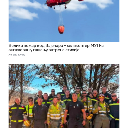
Велики пожар код Зајечара – хеликоптер МУП-а
ангажован у гашењу ватрене стихије
05. 08. 2026.