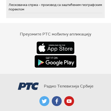
Лесковачка спржа – производ са заштићеним географским
пореклом
Преузмите РТС мобилну апликацију
Радио Телевизија Србије