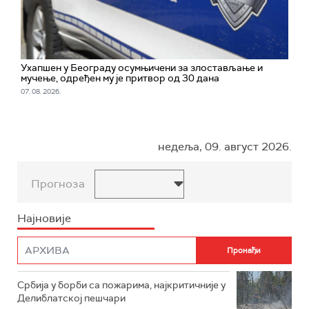
Ухапшен у Београду осумњичени за злостављање и
мучење, одређен му је притвор од 30 дана
07. 08. 2026.
недеља, 09. август 2026.
Прогноза
Најновије
Србија у борби са пожарима, најкритичније у
Делиблатској пешчари