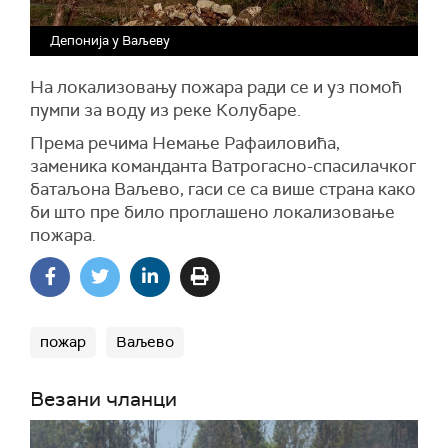
Депонија у Ваљеву
На локализовању пожара ради се и уз помоћ
пумпи за воду из реке Колубаре.
Према речима Немање Рафаиловића,
заменика команданта Ватрогасно-спасилачког
батаљона Ваљево, гаси се са више страна како
би што пре било проглашено локализовање
пожара.
пожар
Ваљево
Везани чланци