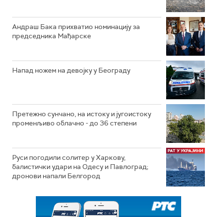
Андраш Бака прихватио номинацију за
председника Мађарске
Напад ножем на девојку у Београду
Претежно сунчано, на истоку и југоистоку
променљиво облачно - до 36 степени
Руси погодили солитер у Харкову,
балистички удари на Одесу и Павлоград;
дронови напали Белгород