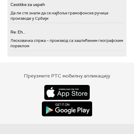
Cestitke za uspeh
Да ли сте знали да се најбоље грамофонске ручице
производе у Србији
Re: Eh...
Лесковачка спржа – производ са заштићеним географским
пореклом
Преузмите РТС мобилну апликацију