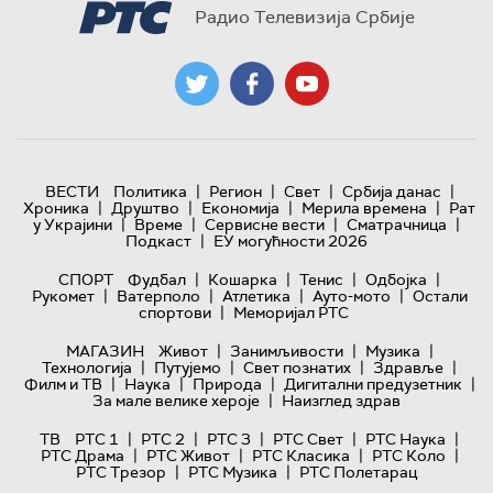
Радио Телевизија Србије
|
|
|
|
ВЕСТИ
Политика
Регион
Свет
Србија данас
|
|
|
|
Хроника
Друштво
Економија
Мерила времена
Рат
|
|
|
|
у Украјини
Време
Сервисне вести
Сматрачница
|
Подкаст
ЕУ могућности 2026
|
|
|
|
СПОРТ
Фудбал
Кошарка
Тенис
Одбојка
|
|
|
|
Рукомет
Ватерполо
Атлетика
Ауто-мото
Остали
|
спортови
Меморијал РТС
|
|
|
МАГАЗИН
Живот
Занимљивости
Музика
|
|
|
|
Технологијa
Путујемо
Свет познатих
Здравље
|
|
|
|
Филм и ТВ
Наука
Природа
Дигитални предузетник
|
За мале велике хероје
Наизглед здрав
|
|
|
|
|
ТВ
РТС 1
РТС 2
РТС 3
РТС Свет
РТС Наука
|
|
|
|
РТС Драма
РТС Живот
РТС Класика
РТС Коло
|
|
РТС Трезор
РТС Музика
РТС Полетарац