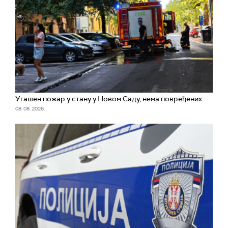
Угашен пожар у стану у Новом Саду, нема повређених
08. 08. 2026.