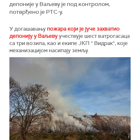
депоније у Ваљеву је под контролом,
потврђено је РТС-у.
У догашавању
пожара који је јуче захватио
депонију у Ваљеву
учествује шест ватрогасаца
са три возила, као и екипе ЈКП " Видрак", које
механизацијом насипају земљу.