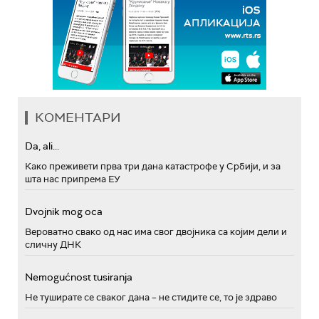
КОМЕНТАРИ
Da, ali...
Како преживети прва три дана катастрофе у Србији, и за
шта нас припрема ЕУ
Dvojnik mog oca
Вероватно свако од нас има свог двојника са којим дели и
сличну ДНК
Nemogućnost tusiranja
Не туширате се сваког дана – не стидите се, то је здраво