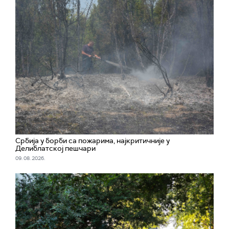
Србија у борби са пожарима, најкритичније у
Делиблатској пешчари
09. 08. 2026.