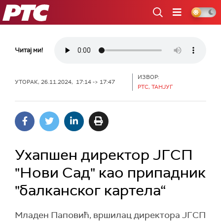
РТС
Читај ми!
ИЗВОР:
УТОРАК, 26.11.2024, 17:14 -> 17:47
РТС, ТАНЈУГ
Ухапшен директор ЈГСП
"Нови Сад" као припадник
"балканског картела“
Младен Паповић, вршилац директора ЈГСП