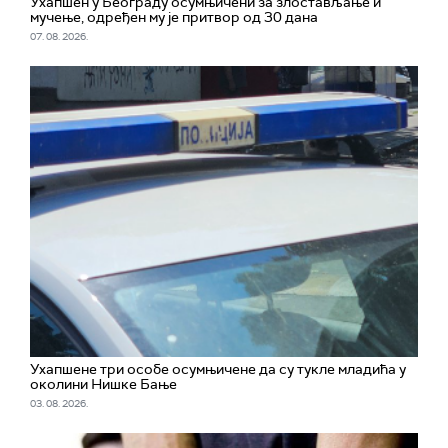
Ухапшен у Београду осумњичени за злостављање и
мучење, одређен му је притвор од 30 дана
07. 08. 2026.
Ухапшенe три особе осумњичене да су тукле младића у
околини Нишке Бање
03. 08. 2026.