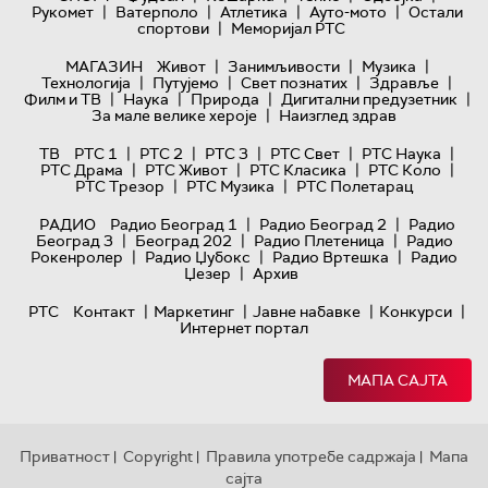
|
|
|
|
Рукомет
Ватерполо
Атлетика
Ауто-мото
Остали
|
спортови
Меморијал РТС
|
|
|
МАГАЗИН
Живот
Занимљивости
Музика
|
|
|
|
Технологијa
Путујемо
Свет познатих
Здравље
|
|
|
|
Филм и ТВ
Наука
Природа
Дигитални предузетник
|
За мале велике хероје
Наизглед здрав
|
|
|
|
|
ТВ
РТС 1
РТС 2
РТС 3
РТС Свет
РТС Наука
|
|
|
|
РТС Драма
РТС Живот
РТС Класика
РТС Коло
|
|
РТС Трезор
РТС Музика
РТС Полетарац
|
|
РАДИО
Радио Београд 1
Радио Београд 2
Радио
|
|
|
Београд 3
Београд 202
Радио Плетеница
Радио
|
|
|
Рокенролер
Радио Џубокс
Радио Вртешка
Радио
|
Џезер
Архив
|
|
|
|
РТС
Контакт
Маркетинг
Јавне набавке
Конкурси
Интернет портал
МАПА САЈТА
Приватност
Copyright
Правила употребе садржаја
Мапа
|
|
|
сајта