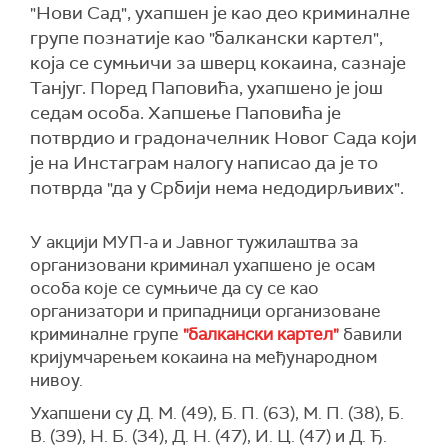
"Нови Сад", ухапшен је као део криминалне
групе познатије као "балкански картел",
која се сумњичи за шверц кокаина, сазнаје
Танјуг. Поред Паповића, ухапшено је још
седам особа. Хапшење Паповића је
потврдио и градоначелник Новог Сада који
је на Инстаграм налогу написао да је то
потврда "да у Србији нема недодирљивих".
У акцији МУП-а и Јавног тужилаштва за
организовани криминал ухапшено je осам
особа које се сумњиче да су се као
организатори и припадници организоване
криминалне групе
"балкански картел"
бавили
кријумчарењем кокаина на међународном
нивоу.
Ухапшени су Д. М. (49), Б. П. (63), М. П. (38), Б.
В. (39), Н. Б. (34), Д. Н. (47), И. Ц. (47) и Д. Ђ.