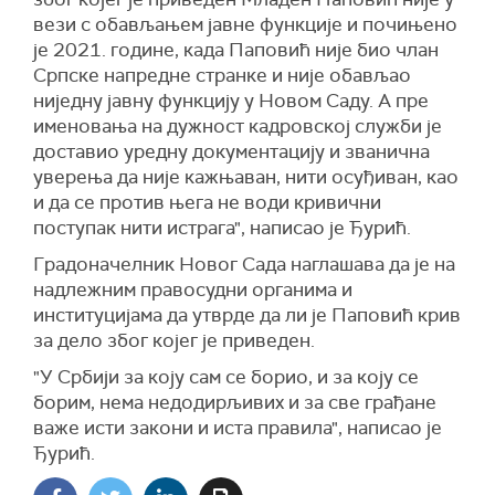
вези с обављањем јавне функције и почињено
је 2021. године, када Паповић није био члан
Српске напредне странке и није обављао
ниједну јавну функцију у Новом Саду. А пре
именовања на дужност кадровској служби је
доставио уредну документацију и званична
уверења да није кажњаван, нити осуђиван, као
и да се против њега не води кривични
поступак нити истрага",
написао је Ђурић
.
Градоначелник Новог Сада наглашава да је на
н
адлежни
м
правосудни органи
ма
и
институциј
ама
да утврде да ли је Паповић крив
за дело због којег је приведен.
"У Србији за коју сам се борио, и за коју се
борим, нема недодирљивих и за све грађане
важе исти закони и иста правила",
написао је
Ђурић
.