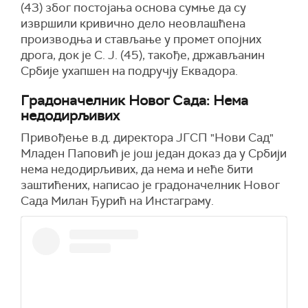
(43) због постојања основа сумње да су
извршили кривично дело неовлашћена
производња и стављање у промет опојних
дрога, док је С. Ј. (45), такође, држављанин
Србије ухапшен на подручју Еквадора.
Градоначелник Новог Сада: Нема
недодирљивих
Привођење в.д. директора ЈГСП "Нови Сад"
Младен Паповић је још један доказ да у Србији
нема недодирљивих, да нема и неће бити
заштићених,
написао је градоначелник Новог
Сада Милан Ђурић на Инстаграму
.