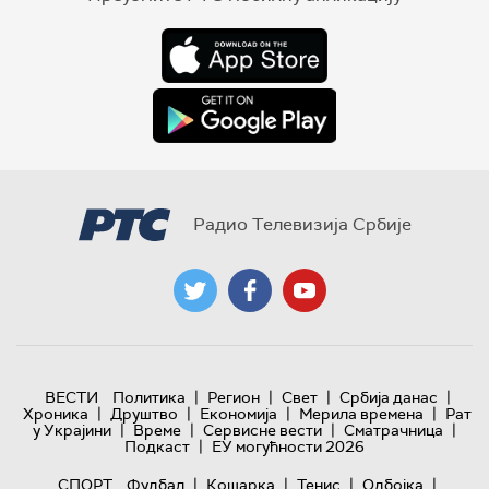
Радио Телевизија Србије
|
|
|
|
ВЕСТИ
Политика
Регион
Свет
Србија данас
|
|
|
|
Хроника
Друштво
Економија
Мерила времена
Рат
|
|
|
|
у Украјини
Време
Сервисне вести
Сматрачница
|
Подкаст
ЕУ могућности 2026
|
|
|
|
СПОРТ
Фудбал
Кошарка
Тенис
Одбојка