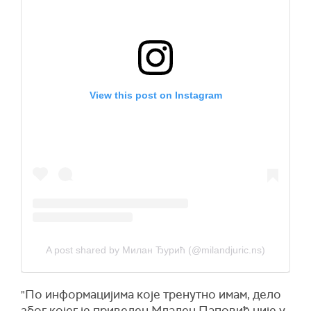
View this post on Instagram
A post shared by Милан Ђурић (@milandjuric.ns)
"По информацијима које тренутно имам, дело
због којег је приведен Младен Паповић није у