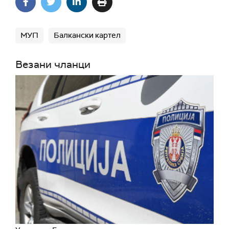
МУП
Балкански картел
Везани чланци