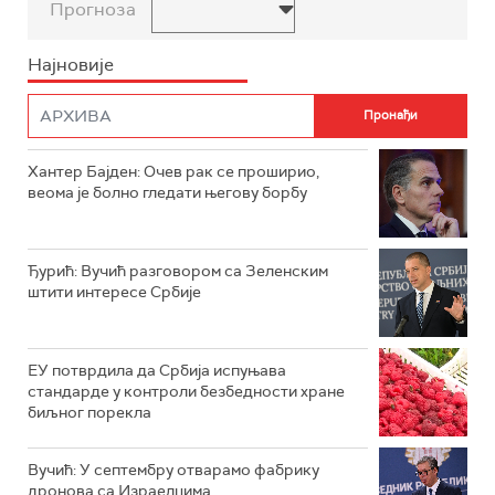
Прогноза
Најновије
Хантер Бајден: Очев рак се проширио,
веома је болно гледати његову борбу
Ђурић: Вучић разговором са Зеленским
штити интересе Србије
ЕУ потврдила да Србија испуњава
стандарде у контроли безбедности хране
биљног порекла
Вучић: У септембру отварамо фабрику
дронова са Израелцима