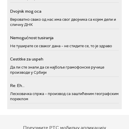
Dvojnik mog oca
Вероватно свако од нас има свог двојника са којим дели и
сличну ДНК
Nemogućnost tusiranja
Не туширате се сваког дана – не стидите се, то је здраво
Cestitke za uspeh
Да ли сте знали да се најбоље грамофонске ручице
производе у Србији
Re: Eh...
Лесковачка спржа – производ са заштићеним географским
пореклом
Преузмите РТС мобилну апликацију