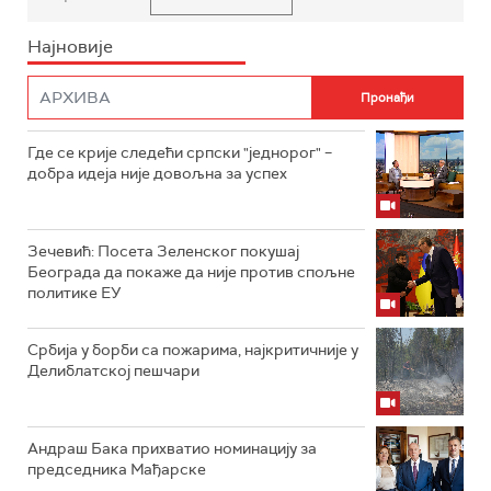
Најновије
Где се крије следећи српски "једнорог" –
добра идеја није довољна за успех
Зечевић: Посета Зеленског покушај
Београда да покаже да није против спољне
политике ЕУ
Србија у борби са пожарима, најкритичније у
Делиблатској пешчари
Андраш Бака прихватио номинацију за
председника Мађарске