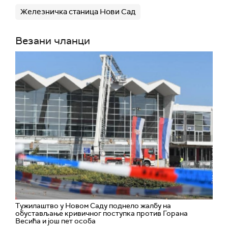
Железничка станица Нови Сад
Везани чланци
Тужилаштво у Новом Саду поднело жалбу на
обустављање кривичног поступка против Горана
Весића и још пет особа