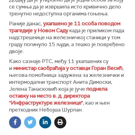
се сумња да је извршила исто кривично дело
тренутно недоступна органима гоњења.
Раније данас,
ухапшено је 11 особа поводом
трагедије у Новом Саду
када је приликом пада
надстрешнице на железничкој станици у том
граду погинуло 15 људи, а тешко је повређено
двоје.
Како сазнаје РТС, м
еђу 11 ухапшених
су
и
министар саобраћаја у оставци
Горан Весић
,
његова помоћница задужена за железнички и
интермодални транспорт Анита Димоски,
Јелена Танасковић која је јуче
поднела
оставку на место в. д. директора
"Инфраструктуре железнице"
, као и њен
претходник Небојша Шурлан.