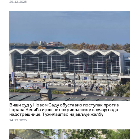
29. 12. 2025.
Виши суд у Новом Саду обуставио поступак против
Горана Весића и још пет окривљених у случају пада
надстрешнице; Тужилаштво најављује жалбу
24. 12. 2025.