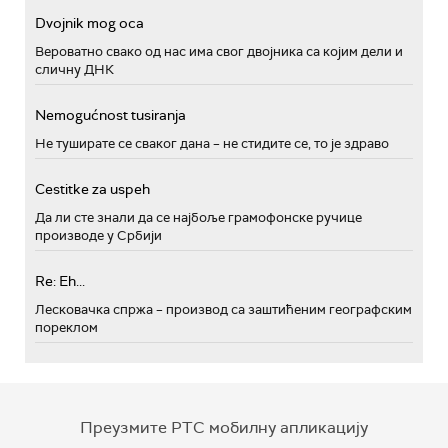
Dvojnik mog oca
Вероватно свако од нас има свог двојника са којим дели и
сличну ДНК
Nemogućnost tusiranja
Не туширате се сваког дана – не стидите се, то је здраво
Cestitke za uspeh
Да ли сте знали да се најбоље грамофонске ручице
производе у Србији
Re: Eh...
Лесковачка спржа – производ са заштићеним географским
пореклом
Преузмите РТС мобилну апликацију