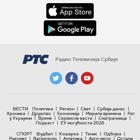
Радио Телевизија Србије
|
|
|
|
ВЕСТИ
Политика
Регион
Свет
Србија данас
|
|
|
|
Хроника
Друштво
Економија
Мерила времена
Рат
|
|
|
|
у Украјини
Време
Сервисне вести
Сматрачница
|
Подкаст
ЕУ могућности 2026
|
|
|
|
СПОРТ
Фудбал
Кошарка
Тенис
Одбојка
|
|
|
|
Рукомет
Ватерполо
Атлетика
Ауто-мото
Остали