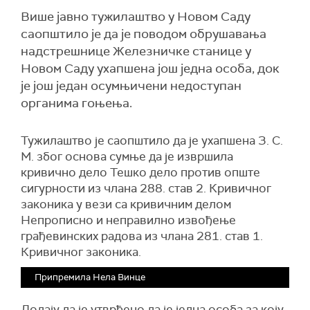
Више јавно тужилаштво у Новом Саду
саопштило је да је поводом обрушавања
надстрешнице Железничке станице у
Новом Саду ухапшена још једна особа, док
је још један осумњичени недоступан
органима гоњења.
Тужилаштво је саопштило да је ухапшена З. С.
М. због основа сумње да је извршила
кривично дело Тешко дело против опште
сигурности из члана 288. став 2. Кривичног
законика у вези са кривичним делом
Непрописно и неправилно извођење
грађевинских радова из члана 281. став 1.
Кривичног законика.
Припремила Нела Винце
Додају да је утврђено да је једна особа за коју