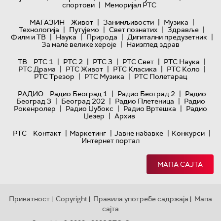
|
спортови
Меморијал РТС
|
|
|
МАГАЗИН
Живот
Занимљивости
Музика
|
|
|
|
Технологијa
Путујемо
Свет познатих
Здравље
|
|
|
|
Филм и ТВ
Наука
Природа
Дигитални предузетник
|
За мале велике хероје
Наизглед здрав
|
|
|
|
|
ТВ
РТС 1
РТС 2
РТС 3
РТС Свет
РТС Наука
|
|
|
|
РТС Драма
РТС Живот
РТС Класика
РТС Коло
|
|
РТС Трезор
РТС Музика
РТС Полетарац
|
|
РАДИО
Радио Београд 1
Радио Београд 2
Радио
|
|
|
Београд 3
Београд 202
Радио Плетеница
Радио
|
|
|
Рокенролер
Радио Џубокс
Радио Вртешка
Радио
|
Џезер
Архив
|
|
|
|
РТС
Контакт
Маркетинг
Јавне набавке
Конкурси
Интернет портал
МАПА САЈТА
Приватност
Copyright
Правила употребе садржаја
Мапа
|
|
|
сајта