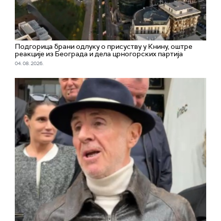
Подгорица брани одлуку о присуству у Книну, оштре
реакције из Београда и дела црногорских партија
04. 08. 2026.