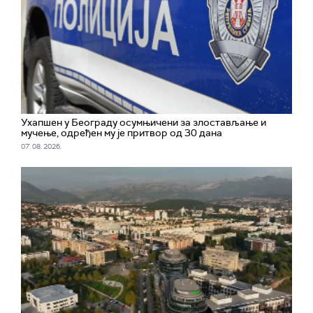
Ухапшен у Београду осумњичени за злостављање и
мучење, одређен му је притвор од 30 дана
07. 08. 2026.