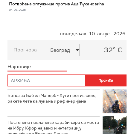
Потврђена оптужница против Аца Ђукановића
04. 08. 2026.
понедељак, 10. август 2026.
32° C
Прогноза
Најновије
Битка за Баб ел Мандеб - Хути против свих,
ракете лете ка лукама и рафинеријама
Постепено повлачење карабињера са моста
на Ибру, Кфор најавио и интеграцију
полиције код Високих Дечана