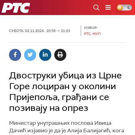
РТС
ИЗВОР:
СУБОТА, 02.11.2024, 20:56 -> 21:03
РТС, МУП
Двоструки убица из Црне
Горе лоциран у околини
Пријепоља, грађани се
позивају на опрез
Министар унутрашњих послова Ивица
Дачић изјавио је да је Aлија Балијагић, кога