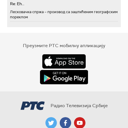
Re: Eh...
Лесковачка спржа – производ са заштићеним географским
пореклом
Преузмите РТС мобилну апликацију
Радио Телевизија Србије