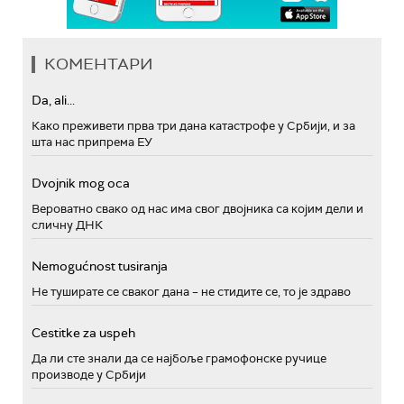
КОМЕНТАРИ
Da, ali...
Како преживети прва три дана катастрофе у Србији, и за
шта нас припрема ЕУ
Dvojnik mog oca
Вероватно свако од нас има свог двојника са којим дели и
сличну ДНК
Nemogućnost tusiranja
Не туширате се сваког дана – не стидите се, то је здраво
Cestitke za uspeh
Да ли сте знали да се најбоље грамофонске ручице
производе у Србији