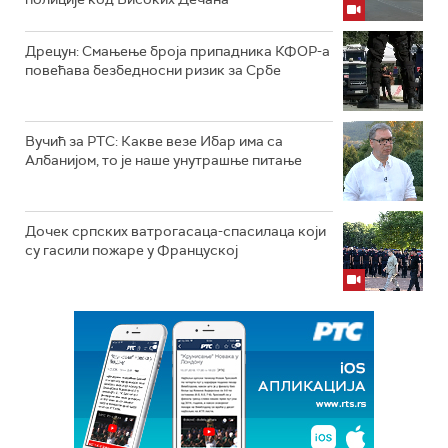
Дрецун: Смањење броја припадника КФОР-а
повећава безбедносни ризик за Србе
Вучић за РТС: Какве везе Ибар има са
Албанијом, то је наше унутрашње питање
Дочек српских ватрогасаца-спасилаца који
су гасили пожаре у Француској