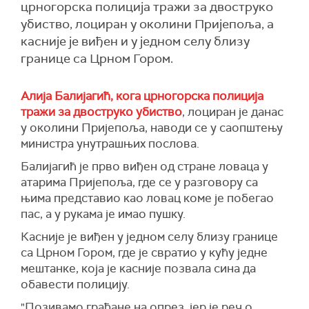
црногорска полиција тражи за двоструко
убиство, лоциран у околини Пријепоља, а
касније је виђен и у једном селу близу
границе са Црном Гором.
Алија Балијагић, кога црногорска полиција
тражи за двоструко убиство
, лоциран је данас
у околини Пријепоља,
наводи се у саопштењу
министра унутрашњих послова.
Балијагић је п
рво виђен од стране ловаца у
атарима Пријепоља, где се у разговору са
њима представио као ловац коме је побегао
пас, а у рукама је имао пушку.
Касније је виђен у једном селу близу границе
са Црном Гором, где је свратио у кућу једне
мештанке, која је касније позвала сина да
обавести полицију.
"Позивамо грађане на опрез, јер је реч о