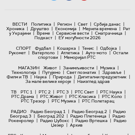
|
|
|
|
ВЕСТИ
Политика
Регион
Свет
Србија данас
|
|
|
|
Хроника
Друштво
Економија
Мерила времена
Рат
|
|
|
|
у Украјини
Време
Сервисне вести
Сматрачница
|
Подкаст
ЕУ могућности 2026
|
|
|
|
СПОРТ
Фудбал
Кошарка
Тенис
Одбојка
|
|
|
|
Рукомет
Ватерполо
Атлетика
Ауто-мото
Остали
|
спортови
Меморијал РТС
|
|
|
МАГАЗИН
Живот
Занимљивости
Музика
|
|
|
|
Технологијa
Путујемо
Свет познатих
Здравље
|
|
|
|
Филм и ТВ
Наука
Природа
Дигитални предузетник
|
За мале велике хероје
Наизглед здрав
|
|
|
|
|
ТВ
РТС 1
РТС 2
РТС 3
РТС Свет
РТС Наука
|
|
|
|
РТС Драма
РТС Живот
РТС Класика
РТС Коло
|
|
РТС Трезор
РТС Музика
РТС Полетарац
|
|
РАДИО
Радио Београд 1
Радио Београд 2
Радио
|
|
|
Београд 3
Београд 202
Радио Плетеница
Радио
|
|
|
Рокенролер
Радио Џубокс
Радио Вртешка
Радио
|
Џезер
Архив