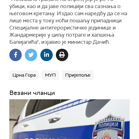
убици, као и да јаве полицији сва сазнања о
његовом кретању. Издао сам наредбу да се на
лице места у току ноћи пошаљу припадници
Специјалне антитерористичке јединице и
Жандармерије у циљу потраге и хапшења
Балијагића", изјавио је министар Дачић.
Црна Гора
МУП
Пријепоље
Везани чланци