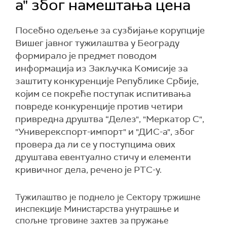
а" због намештања цена
Посебно одељење за сузбијање корупције
Вишег јавног тужилаштва у Београду
формирало је предмет поводом
информација из Закључка Комисије за
заштиту конкуренције Републике Србије,
којим се покреће поступак испитивања
повреде конкуренције против четири
привредна друштва “Делез", "Меркатор С",
"Универекспорт-импорт" и "ДИС-a", због
провера да ли се у поступцима ових
друштава евентуално стичу и елементи
кривичног дела, речено је РТС-у.
Тужилаштво је поднело је Сектору тржишне
инспекције Министарства унутрашње и
спољне трговине захтев за пружање