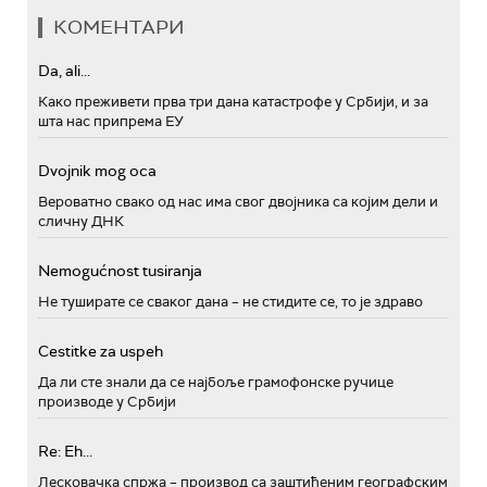
КОМЕНТАРИ
Da, ali...
Како преживети прва три дана катастрофе у Србији, и за
шта нас припрема ЕУ
Dvojnik mog oca
Вероватно свако од нас има свог двојника са којим дели и
сличну ДНК
Nemogućnost tusiranja
Не туширате се сваког дана – не стидите се, то је здраво
Cestitke za uspeh
Да ли сте знали да се најбоље грамофонске ручице
производе у Србији
Re: Eh...
Лесковачка спржа – производ са заштићеним географским