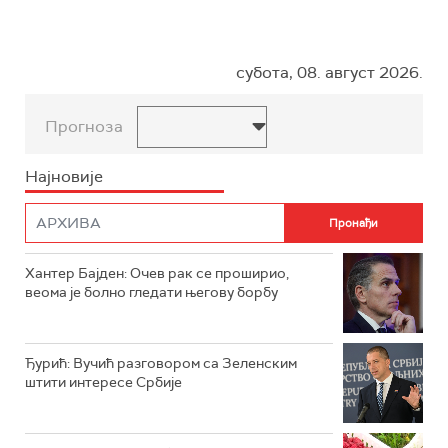
субота, 08. август 2026.
Прогноза
Најновије
Хантер Бајден: Очев рак се проширио,
веома је болно гледати његову борбу
Ђурић: Вучић разговором са Зеленским
штити интересе Србије