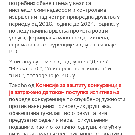
потребних обавештења у вези са
инспекцијским надзором и контролама
извршеним над четири привредна друштва у
периоду од 2016. године до 2024. године, у
погледу начина вршења промета роба и
услуга, формирања малопродајних цена,
спречавања конкуренције и другог, сазнаје
РТС.
У питању су привредна друштва “Делез",
"Меркатор С", "Универекспорт-импорт" и
"ДИС", потврђено је РТС-у.
Такође од
Комисије за заштиту конкуренције
је затражено да током поступка испитивања
повреде конкуренције по службеној дужности
против наведених привредних друштава,
обавештава тужилаштво о резултатима
предузетих радњи и мера, прикупљеним
подацима, као и о коначној одлуци, имајући у
виду да закључење реструктивног споразума