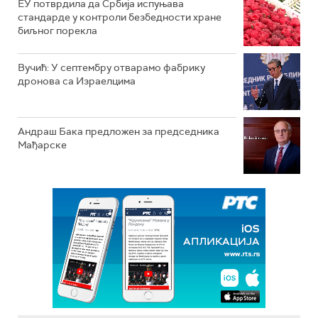
ЕУ потврдила да Србија испуњава
стандарде у контроли безбедности хране
биљног порекла
Вучић: У септембру отварамо фабрику
дронова са Израелцима
Андраш Бакa предложен за председника
Мађарске