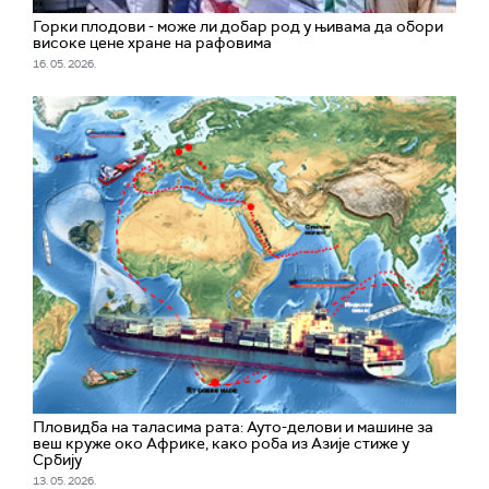
Горки плодови - може ли добар род у њивама да обори
високе цене хране на рафовима
16. 05. 2026.
Пловидба на таласима рата: Ауто-делови и машине за
веш круже око Африке, како роба из Азије стиже у
Србију
13. 05. 2026.