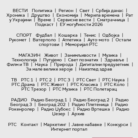
|
|
|
|
ВЕСТИ
Политика
Регион
Свет
Србија данас
|
|
|
|
Хроника
Друштво
Економија
Мерила времена
Рат
|
|
|
|
у Украјини
Време
Сервисне вести
Сматрачница
|
Подкаст
ЕУ могућности 2026
|
|
|
|
СПОРТ
Фудбал
Кошарка
Тенис
Одбојка
|
|
|
|
Рукомет
Ватерполо
Атлетика
Ауто-мото
Остали
|
спортови
Меморијал РТС
|
|
|
МАГАЗИН
Живот
Занимљивости
Музика
|
|
|
|
Технологијa
Путујемо
Свет познатих
Здравље
|
|
|
|
Филм и ТВ
Наука
Природа
Дигитални предузетник
|
За мале велике хероје
Наизглед здрав
|
|
|
|
|
ТВ
РТС 1
РТС 2
РТС 3
РТС Свет
РТС Наука
|
|
|
|
РТС Драма
РТС Живот
РТС Класика
РТС Коло
|
|
РТС Трезор
РТС Музика
РТС Полетарац
|
|
РАДИО
Радио Београд 1
Радио Београд 2
Радио
|
|
|
Београд 3
Београд 202
Радио Плетеница
Радио
|
|
|
Рокенролер
Радио Џубокс
Радио Вртешка
Радио
|
Џезер
Архив
|
|
|
|
РТС
Контакт
Маркетинг
Јавне набавке
Конкурси
Интернет портал