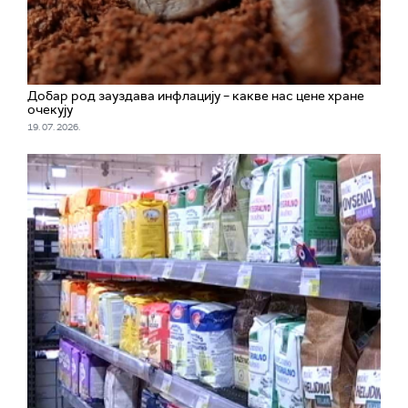
Добар род зауздава инфлацију – какве нас цене хране
очекују
19. 07. 2026.