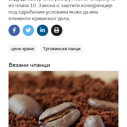
из члана 10. Закона о заштити конкуренције
под одређеним условима може да има
елементе кривичног дела.
цене хране
Трговински ланци
Везани чланци