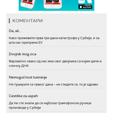
КОМЕНТАРИ
Da, ali...
Како преживети прва три дана катастрофе у Србији, и за
шта нас припрема ЕУ
Dvojnik mog oca
Вероватно свако од нас има свог двојника са којим дели и
сличну ДНК
Nemogućnost tusiranja
Не туширате се сваког дана – не стидите се, то је здраво
Cestitke za uspeh
Да ли сте знали да се најбоље грамофонске ручице
производе у Србији