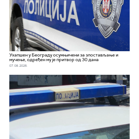
Ухапшен у Београду осумњичени за злостављање и
мучење, одређен му је притвор од 30 дана
07. 08. 2026.