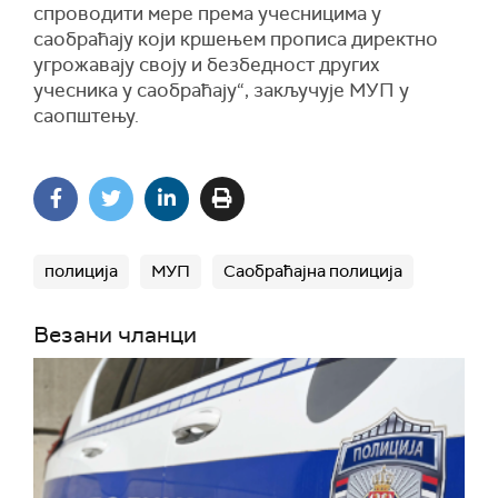
спроводити мере према учесницима у
саобраћају који кршењем прописа директно
угрожавају своју и безбедност других
учесника у саобраћају“, закључује МУП у
саопштењу.
полиција
МУП
Саобраћајна полиција
Везани чланци