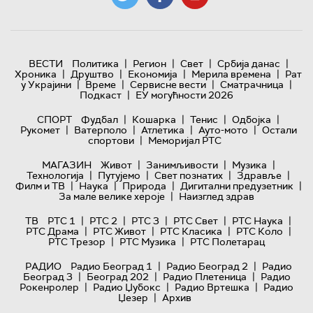
|
|
|
|
ВЕСТИ
Политика
Регион
Свет
Србија данас
|
|
|
|
Хроника
Друштво
Економија
Мерила времена
Рат
|
|
|
|
у Украјини
Време
Сервисне вести
Сматрачница
|
Подкаст
ЕУ могућности 2026
|
|
|
|
СПОРТ
Фудбал
Кошарка
Тенис
Одбојка
|
|
|
|
Рукомет
Ватерполо
Атлетика
Ауто-мото
Остали
|
спортови
Меморијал РТС
|
|
|
МАГАЗИН
Живот
Занимљивости
Музика
|
|
|
|
Технологијa
Путујемо
Свет познатих
Здравље
|
|
|
|
Филм и ТВ
Наука
Природа
Дигитални предузетник
|
За мале велике хероје
Наизглед здрав
|
|
|
|
|
ТВ
РТС 1
РТС 2
РТС 3
РТС Свет
РТС Наука
|
|
|
|
РТС Драма
РТС Живот
РТС Класика
РТС Коло
|
|
РТС Трезор
РТС Музика
РТС Полетарац
|
|
РАДИО
Радио Београд 1
Радио Београд 2
Радио
|
|
|
Београд 3
Београд 202
Радио Плетеница
Радио
|
|
|
Рокенролер
Радио Џубокс
Радио Вртешка
Радио
|
Џезер
Архив