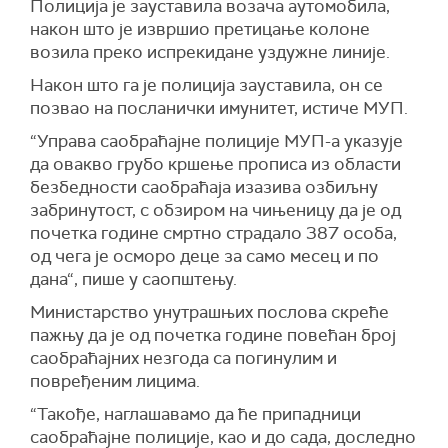
Полиција је зауставила возача аутомобила,
након што је извршио претицање колоне
возила преко испрекидане уздужне линије.
Након што га је полиција зауставила, он се
позвао на посланички имунитет, истиче МУП.
“Управа саобраћајне полиције МУП-а указује
да овакво грубо кршење прописа из области
безбедности саобраћаја изазива озбиљну
забринутост, с обзиром на чињеницу да је од
почетка године смртно страдало 387 особа,
од чега је осморо деце за само месец и по
дана“, пише у саопштењу.
Министарство унутрашњих послова скреће
пажњу да је од почетка године повећан број
саобраћајних незгода са погинулим и
повређеним лицима.
“Такође, наглашавамо да ће припадници
саобраћајне полиције, као и до сада, доследно