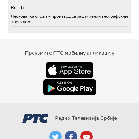
Re: Eh...
Лесковачка спржа – производ са заштићеним географским
пореклом
Преузмите РТС мобилну апликацију
Радио Телевизија Србије