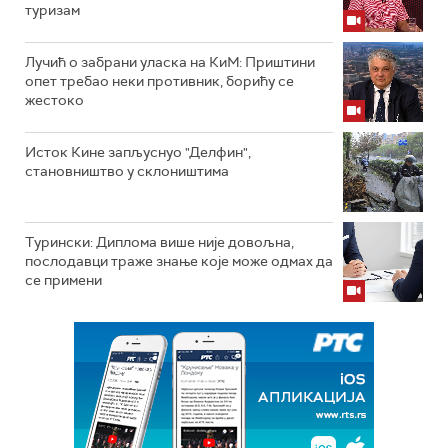
туризам
Лучић о забрани уласка на КиМ: Приштини
опет требао неки противник, борићу се
жестоко
Исток Кине запљуснуо "Делфин",
становништво у склоништима
Турински: Диплома више није довољна,
послодавци траже знање које може одмах да
се примени