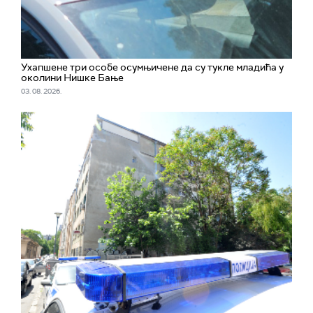
Ухапшенe три особе осумњичене да су тукле младића у
околини Нишке Бање
03. 08. 2026.