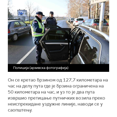
Полиција (архивска фотографија)
Он се кретао брзином од 127,7 километара на
час на делу пута где је брзина ограничена на
50 километара на час, и уз то је два пута
извршио претицање путничких возила преко
неиспрекидане уздужне линије, наводи се у
саопштењу.