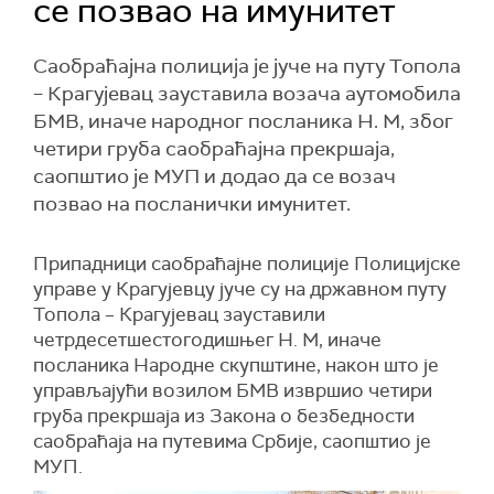
се позвао на имунитет
Саобраћајна полиција је јуче на путу Топола
– Крагујевац зауставила возача аутомобила
БМВ, иначе народног посланика Н. М, због
четири груба саобраћајна прекршаја,
саопштио је МУП и додао да се возач
позвао на посланички имунитет.
Припадници саобраћајне полиције Полицијске
управе у Крагујевцу јуче су на државном путу
Топола – Крагујевац зауставили
четрдесетшестогодишњег Н. М, иначе
посланика Народне скупштине, након што је
управљајући возилом БМВ извршио четири
груба прекршаја из Закона о безбедности
саобраћаја на путевима Србије, саопштио је
МУП.