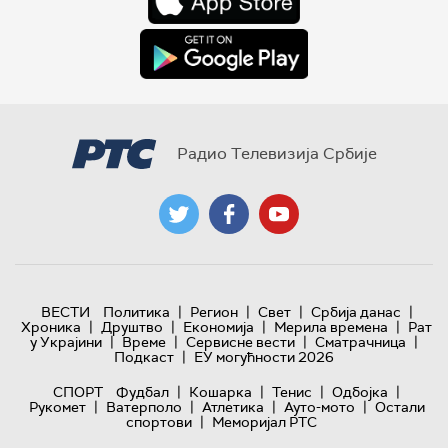
Радио Телевизија Србије
|
|
|
|
ВЕСТИ
Политика
Регион
Свет
Србија данас
|
|
|
|
Хроника
Друштво
Економија
Мерила времена
Рат
|
|
|
|
у Украјини
Време
Сервисне вести
Сматрачница
|
Подкаст
ЕУ могућности 2026
|
|
|
|
СПОРТ
Фудбал
Кошарка
Тенис
Одбојка
|
|
|
|
Рукомет
Ватерполо
Атлетика
Ауто-мото
Остали
|
спортови
Меморијал РТС