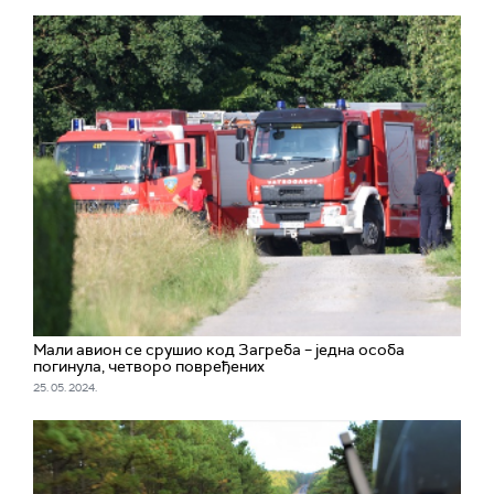
Мали авион се срушио код Загреба – једна особа
погинула, четворо повређених
25. 05. 2024.