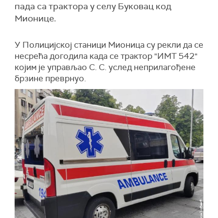
пада са трактора у селу Буковац код
Мионице.
У Полицијској станици Мионица су рекли да се
несрећа догодила када се трактор "ИМТ 542"
којим је управљао С. С. услед неприлагођене
брзине преврнуо.