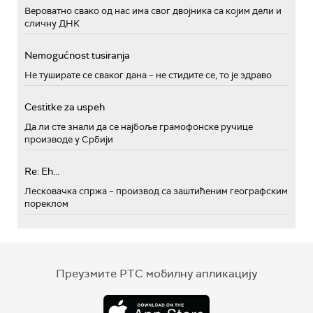
Вероватно свако од нас има свог двојника са којим дели и
сличну ДНК
Nemogućnost tusiranja
Не туширате се сваког дана – не стидите се, то је здраво
Cestitke za uspeh
Да ли сте знали да се најбоље грамофонске ручице
производе у Србији
Re: Eh...
Лесковачка спржа – производ са заштићеним географским
пореклом
Преузмите РТС мобилну апликацију