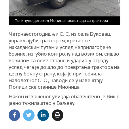
Погинуло дете код Монице после пада са трактора
Четрнаестогодишњи С. С. из села Буковац,
управљајући трактором, кретао се
макадамским путем и услед неприлагођене
брзине, изгубио контролу над возилом, сишао
возилом са леве стране и ударио у ограду
услед чега је дошло до превртања трактора на
десну бочну страну, која је пригњечила
малолетног С. С., наводи се у извештају
Полицијске станице Мионица.
Након извршеног увиђаја обавештено је Више
јавно тужилаштво у Ваљеву.