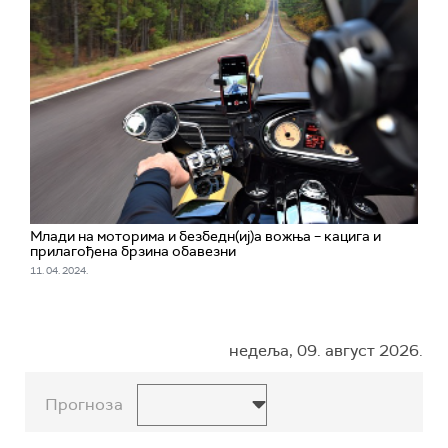
Млади на моторима и безбедн(иј)а вожња – кацига и
прилагођена брзина обавезни
11. 04. 2024.
недеља, 09. август 2026.
Прогноза