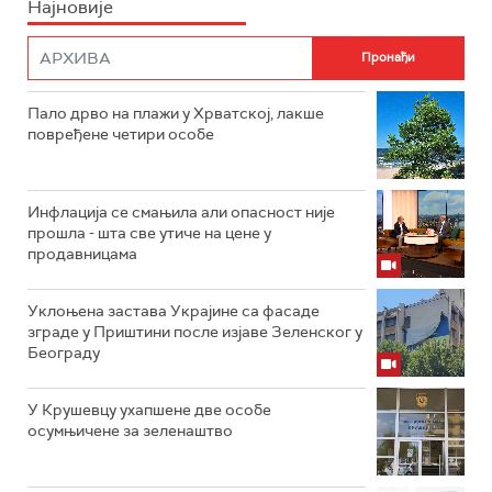
Најновије
Пало дрво на плажи у Хрватској, лакше
повређене четири особе
Инфлација се смањила али опасност није
прошла - шта све утиче на цене у
продавницама
Уклоњена застава Украјине са фасаде
зграде у Приштини после изјаве Зеленског у
Београду
У Крушевцу ухапшене две особе
осумњичене за зеленаштво