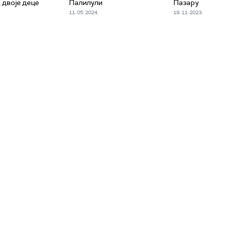
 двоје деце
Палилули
Пазару
11. 05. 2024.
19. 11. 2023.