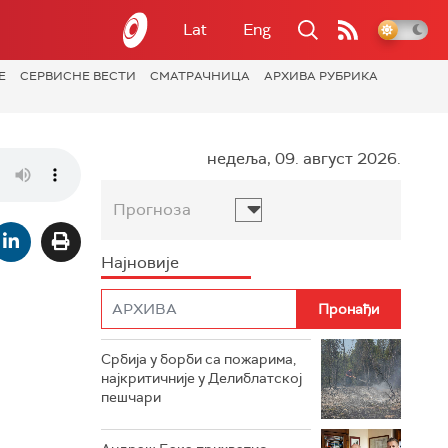
Lat
Eng
Е
СЕРВИСНЕ ВЕСТИ
СМАТРАЧНИЦА
АРХИВА РУБРИКА
недеља, 09. август 2026.
Прогноза
Најновије
Србија у борби са пожарима,
најкритичније у Делиблатској
пешчари