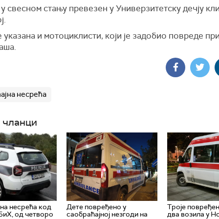
 у свесном стању превезен у Универзитетску дечју кл
ј.
 указана и мотоциклисти, који је задобио повреде при
аша.
ајна несрећа
 чланци
на несрећа код
Дете повређено у
Троје повређен
БиХ, од четворо
саобраћајној незгоди на
два возила у Н