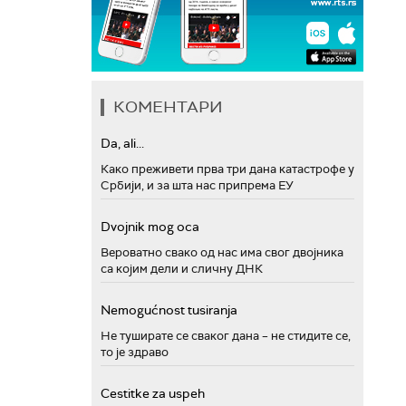
КОМЕНТАРИ
Da, ali...
Како преживети прва три дана катастрофе у
Србији, и за шта нас припрема ЕУ
Dvojnik mog oca
Вероватно свако од нас има свог двојника
са којим дели и сличну ДНК
Nemogućnost tusiranja
Не туширате се сваког дана – не стидите се,
то је здраво
Cestitke za uspeh