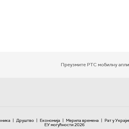
Преузмите РТС мобилну апли
|
|
|
|
оника
Друштво
Економија
Мерила времена
Рат у Украји
ЕУ могућности 2026