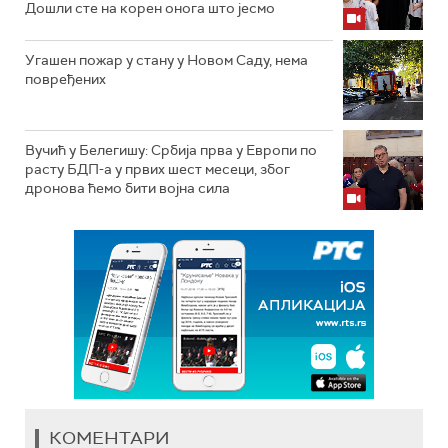
Дошли сте на корен онога што јесмо
Угашен пожар у стану у Новом Саду, нема
повређених
Вучић у Белегишу: Србија прва у Европи по
расту БДП-а у првих шест месеци, због
дронова ћемо бити војна сила
КОМЕНТАРИ