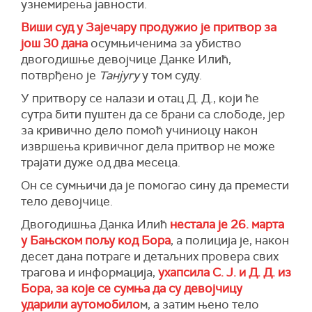
узнемирења јавности.
Виши суд у Зајечару продужио је притвор за
још 30 дана
осумњиченима за убиство
двогодишње девојчице Данке Илић,
потврђено је
Танјугу
у том суду.
У притвору се налази и отац Д. Д., који ће
сутра бити пуштен да се брани са слободе, јер
за кривично дело помоћ учиниоцу након
извршења кривичног дела притвор не може
трајати дуже од два месеца.
Он се сумњичи да је помогао сину да премести
тело девојчице.
Двогодишња Данка Илић
нестала је 26. марта
у Бањском пољу код Бора
, а полиција је, након
десет дана потраге и детаљних провера свих
трагова и информација,
ухапсила С. Ј. и Д. Д. из
Бора, за које се сумња да су девојчицу
ударили аутомобило
м, а затим њено тело