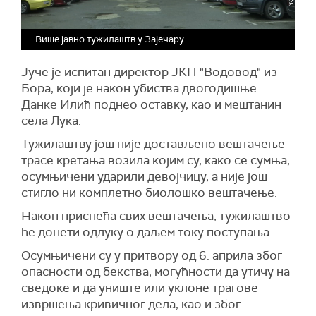
Више јавно тужилаштв у Зајечару
Јуче је испитан директор ЈКП "Водовод" из
Бора, који је након убиства двогодишње
Данке Илић поднео оставку, као и мештанин
села Лука.
Тужилаштву још није достављено вештачење
трасе кретања возила којим су, како се сумња,
осумњичени ударили девојчицу, а није још
стигло ни комплетно биолошко вештачење.
Након приспећа свих вештачења, тужилаштво
ће донети одлуку о даљем току поступања.
Осумњичени су у притвору од 6. априла због
опасности од бекства, могућности да утичу на
сведоке и да униште или уклоне трагове
извршења кривичног дела, као и због