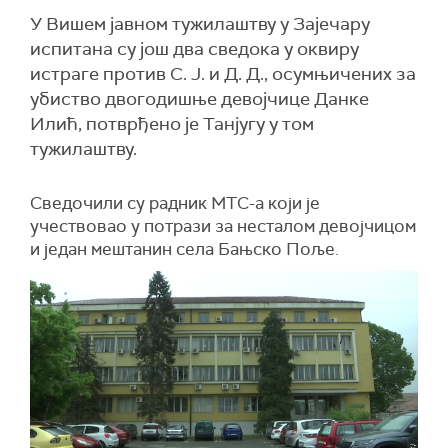
У Вишем јавном тужилаштву у Зајечару
испитана су још два сведока у оквиру
истраге против С. Ј. и Д. Д., осумњичених за
убиство двогодишње девојчице Данке
Илић, потврђено је Танјугу у том
тужилаштву.
Сведочили су радник МТС-а који је
учествовао у потрази за несталом девојчицом
и један мештанин села Бањско Поље.