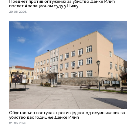
Предмет против оптужених за убиство Данке Илић
послат Апелационом суду у Нишу
29. 06. 2026.
Обустављен поступак против једног од осумњичених за
убиство двогодишње Данке Илић
01. 06. 2026.