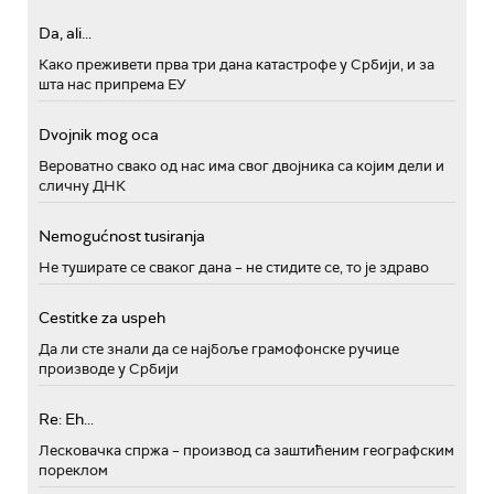
Da, ali...
Како преживети прва три дана катастрофе у Србији, и за
шта нас припрема ЕУ
Dvojnik mog oca
Вероватно свако од нас има свог двојника са којим дели и
сличну ДНК
Nemogućnost tusiranja
Не туширате се сваког дана – не стидите се, то је здраво
Cestitke za uspeh
Да ли сте знали да се најбоље грамофонске ручице
производе у Србији
Re: Eh...
Лесковачка спржа – производ са заштићеним географским
пореклом