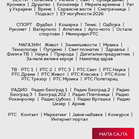
|
|
|
|
Хроника
Друштво
Економија
Мерила времена
Рат
|
|
|
|
у Украјини
Време
Сервисне вести
Сматрачница
|
Подкаст
ЕУ могућности 2026
|
|
|
|
СПОРТ
Фудбал
Кошарка
Тенис
Одбојка
|
|
|
|
Рукомет
Ватерполо
Атлетика
Ауто-мото
Остали
|
спортови
Меморијал РТС
|
|
|
МАГАЗИН
Живот
Занимљивости
Музика
|
|
|
|
Технологијa
Путујемо
Свет познатих
Здравље
|
|
|
|
Филм и ТВ
Наука
Природа
Дигитални предузетник
|
За мале велике хероје
Наизглед здрав
|
|
|
|
|
ТВ
РТС 1
РТС 2
РТС 3
РТС Свет
РТС Наука
|
|
|
|
РТС Драма
РТС Живот
РТС Класика
РТС Коло
|
|
РТС Трезор
РТС Музика
РТС Полетарац
|
|
РАДИО
Радио Београд 1
Радио Београд 2
Радио
|
|
|
Београд 3
Београд 202
Радио Плетеница
Радио
|
|
|
Рокенролер
Радио Џубокс
Радио Вртешка
Радио
|
Џезер
Архив
|
|
|
|
РТС
Контакт
Маркетинг
Јавне набавке
Конкурси
Интернет портал
МАПА САЈТА