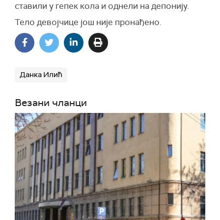
ставили у гепек кола и однели на депонију.
Тело девојчице још није пронађено.
Данка Илић
Везани чланци