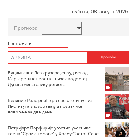
субота, 08. август 2026.
Прогноза
Најновије
Будимпешта без крузера, спруд испод
Маргаретиног моста – низак водостај
Дунава мења слику региона
Велимир Радојевић крв дао стоти пут, из
Института упозоравају да су залихе
довољне за два дана
Патријарх Порфирије угостио учеснике
кампа "Србија те зове" у Храму Светог Саве: