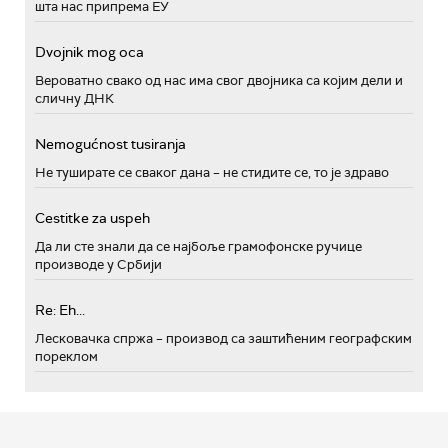
шта нас припрема ЕУ
Dvojnik mog oca
Вероватно свако од нас има свог двојника са којим дели и
сличну ДНК
Nemogućnost tusiranja
Не туширате се сваког дана – не стидите се, то је здраво
Cestitke za uspeh
Да ли сте знали да се најбоље грамофонске ручице
производе у Србији
Re: Eh...
Лесковачка спржа – производ са заштићеним географским
пореклом