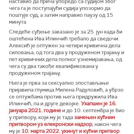
наставио да прича упоредо са судијом због
чега га је поступајући судија упозорио да
поштује суд, а затим направио паузу од 15
минута.
Следеће суђење заказано је за 25. јун када би
оштећена Ива Илинчић требало да сведочи.
Алексић је оптужен за четири кривична дела
силовања, од тога два у продуженом трајању и
пет кривичних дела полног узнемиравања, од
чега су два такође квалификована у
продуженом трајању.
Њега је прва за сексуално злостављање
пријавила глумица Милена Радуловић, а убрзо
се оптужбама против њега придружила Ива
Илинчић, па и друге девојке.
Ухапшен је 16.
јануара 2021. године
и до 10. септембра је био
у притвору, који му је тада
замењен кућним
притвором уз елекронски надзор
, након чега
му је
10. марта 2022. укинут и кућни притвор
.