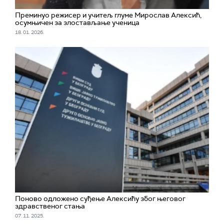
Преминуо режисер и учитељ глуме Мирослав Алексић,
осумњичен за злостављање ученица
18. 01. 2026.
Поново одложено суђење Алексићу због његовог
здравственог стања
07. 11. 2025.