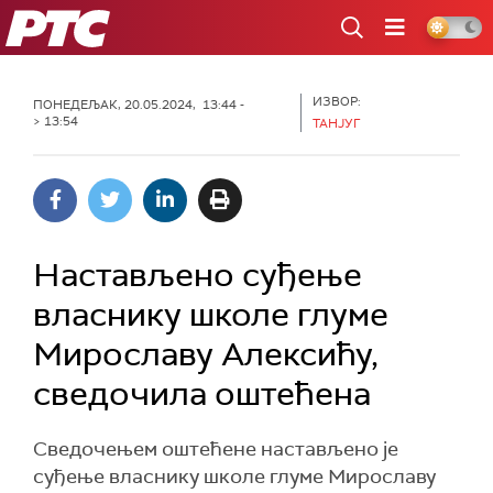
РТС
ИЗВОР:
ПОНЕДЕЉАК, 20.05.2024, 13:44 -
> 13:54
ТАНЈУГ
Настављено суђење
власнику школе глуме
Мирославу Алексићу,
сведочила оштећена
Сведочењем оштећене настављено је
суђење власнику школе глуме Мирославу