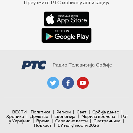
Преузмите РТС мобилну апликацију
Радио Телевизија Србије
|
|
|
|
ВЕСТИ
Политика
Регион
Свет
Србија данас
|
|
|
|
Хроника
Друштво
Економија
Мерила времена
Рат
|
|
|
|
у Украјини
Време
Сервисне вести
Сматрачница
|
Подкаст
ЕУ могућности 2026