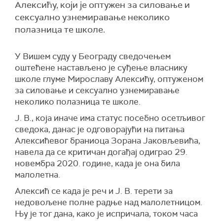
Алексићу, који је оптужен за силовање и
сексуално узнемиравање неколико
полазница те школе.
У Вишем суду у Београду сведочењем
оштећене настављено је суђење власнику
школе глуме Мирославу Алексићу, оптуженом
за силовање и сексуално узнемиравање
неколико полазница те школе.
Ј. В., која иначе има статус посебно осетљивог
сведока, данас је одговорајући на питања
Алексићевог браниоца Зорана Јаковљевића,
навела да се критичан догађај одиграо 29.
новембра 2020. године, када је она била
малолетна.
Алексић се када је реч и Ј. В. терети за
недовољене полне радње над малолетницом.
Њу је тог дана, како је испричала, током часа