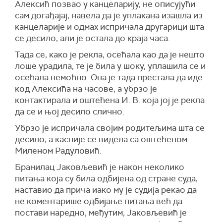
Алексић позвао у канцеларију, не описујући
сам догађајај, навела да је уплакана изашла из
канцеларије и одмах испричала другарици шта
се десило, али је остала до краја часа.
Тада се, како је рекла, осећала као да је нешто
лоше урадила, те је била у шоку, уплашила се и
осећала немоћно. Она је тада престала да иде
код Алексића на часове, а убрзо је
контактирала и оштећена И. В. која јој је рекла
да се и њој десило слично.
Убрзо је испричала својим родитељима шта се
десило, а касније се видела са оштећеном
Миленом Радуловић.
Бранилац Јаковљевић је након неколико
питања која су била одбијена од стране суда,
наставио да прича иако му је судија рекао да
не коментарише одбијање питања већ да
постави наредно, међутим, Јаковљевић је