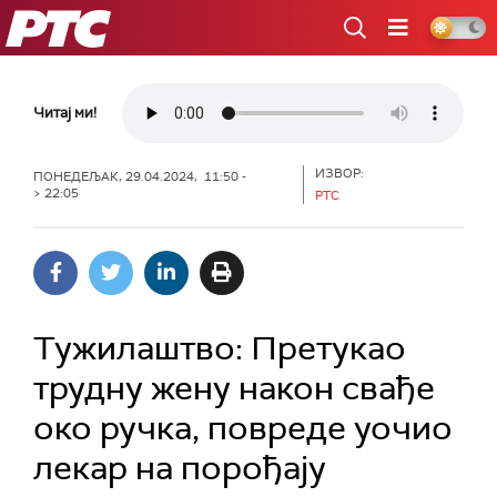
РТС
Читај ми!
ИЗВОР:
ПОНЕДЕЉАК, 29.04.2024, 11:50 -
> 22:05
РТС
Тужилаштво: Претукао
трудну жену након свађе
око ручка, повреде уочио
лекар на порођају