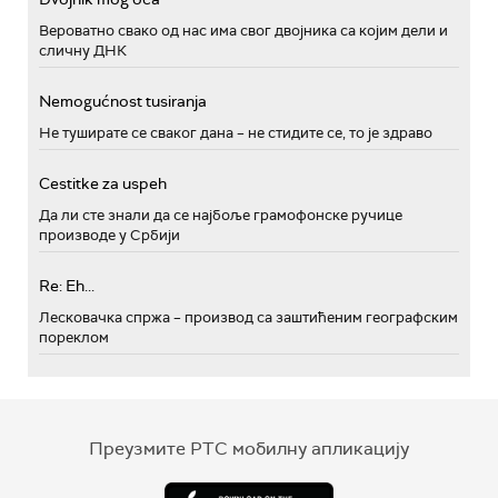
Вероватно свако од нас има свог двојника са којим дели и
сличну ДНК
Nemogućnost tusiranja
Не туширате се сваког дана – не стидите се, то је здраво
Cestitke za uspeh
Да ли сте знали да се најбоље грамофонске ручице
производе у Србији
Re: Eh...
Лесковачка спржа – производ са заштићеним географским
пореклом
Преузмите РТС мобилну апликацију