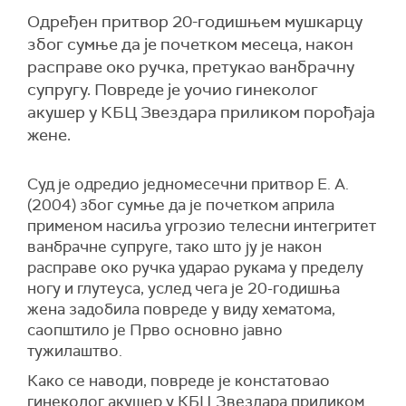
Одређен притвор 20-годишњем мушкарцу
због сумње да је почетком месеца, након
расправе око ручка, претукао ванбрачну
супругу. Повреде је уочио гинеколог
акушер у КБЦ Звездара приликом порођаја
жене.
Суд је одредио једномесечни притвор Е. А.
(2004) због сумње да је почетком априла
применом насиља угрозио телесни интегритет
ванбрачне супруге, тако што ју је након
расправе око ручка ударао рукама у пределу
ногу и глутеуса, услед чега је 20-годишња
жена задобила повреде у виду хематома,
саопштило је Прво основно јавно
тужилаштво.
Како се наводи, повреде је констатовао
гинеколог акушер у КБЦ Звездара приликом