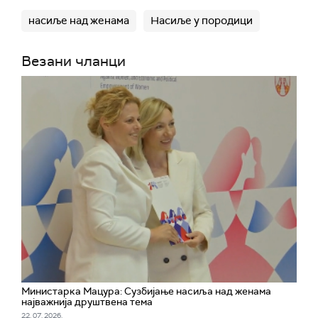
насиље над женама
Насиље у породици
Везани чланци
Министарка Мацура: Сузбијање насиља над женама
најважнија друштвена тема
22. 07. 2026.