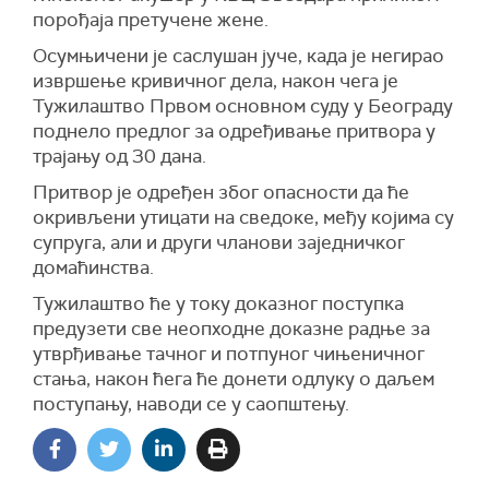
порођаја претучене жене.
Осумњичени је саслушан јуче, када је негирао
извршење кривичног дела, након чега је
Тужилаштво Првом основном суду у Београду
поднело предлог за одређивање притвора у
трајању од 30 дана.
Притвор је одређен због опасности да ће
окривљени утицати на сведоке, међу којима су
супруга, али и други чланови заједничког
домаћинства.
Тужилаштво ће у току доказног поступка
предузети све неопходне доказне радње за
утврђивање тачног и потпуног чињеничног
стања, након ћега ће донети одлуку о даљем
поступању, наводи се у саопштењу.