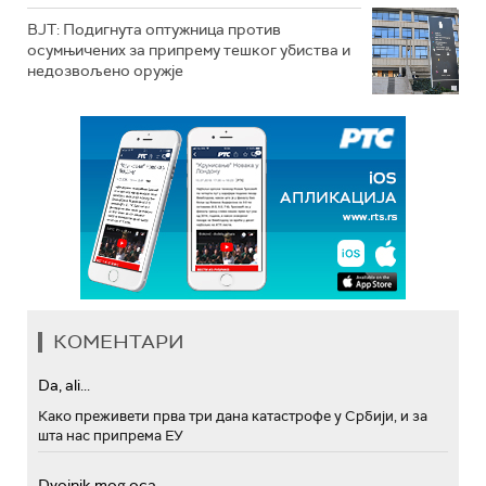
ВЈТ: Подигнута оптужница против
осумњичених за припрему тешког убиства и
недозвољено оружје
КОМЕНТАРИ
Da, ali...
Како преживети прва три дана катастрофе у Србији, и за
шта нас припрема ЕУ
Dvojnik mog oca