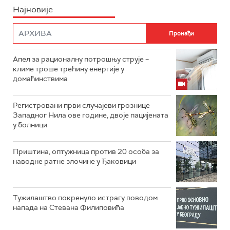
Најновије
Апел за рационалну потрошњу струје –
климе троше трећину енергије у
домаћинствима
Регистровани први случајеви грознице
Западног Нила ове године, двоје пацијената
у болници
Приштина, оптужница против 20 особа за
наводне ратне злочине у Ђаковици
Тужилаштво покренуло истрагу поводом
напада на Стевана Филиповића