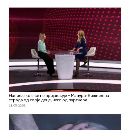
Насиље које се не пријављује – Мацура: Више жена
страда од своје деце, него од партнера
18. 05. 2026.