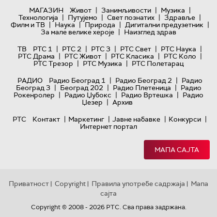
|
|
|
МАГАЗИН
Живот
Занимљивости
Музика
|
|
|
|
Технологијa
Путујемо
Свет познатих
Здравље
|
|
|
|
Филм и ТВ
Наука
Природа
Дигитални предузетник
|
За мале велике хероје
Наизглед здрав
|
|
|
|
|
ТВ
РТС 1
РТС 2
РТС 3
РТС Свет
РТС Наука
|
|
|
|
РТС Драма
РТС Живот
РТС Класика
РТС Коло
|
|
РТС Трезор
РТС Музика
РТС Полетарац
|
|
РАДИО
Радио Београд 1
Радио Београд 2
Радио
|
|
|
Београд 3
Београд 202
Радио Плетеница
Радио
|
|
|
Рокенролер
Радио Џубокс
Радио Вртешка
Радио
|
Џезер
Архив
|
|
|
|
РТС
Контакт
Маркетинг
Јавне набавке
Конкурси
Интернет портал
МАПА САЈТА
Приватност
Copyright
Правила употребе садржаја
Мапа
|
|
|
сајта
Copyright © 2008 - 2026 РТС. Сва права задржана.