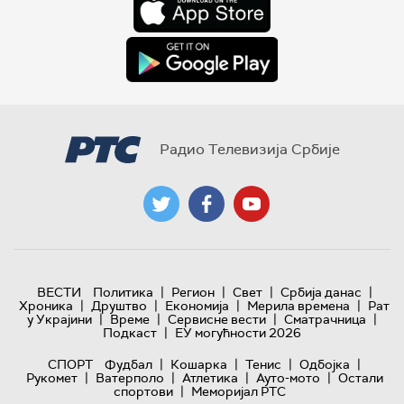
Радио Телевизија Србије
|
|
|
|
ВЕСТИ
Политика
Регион
Свет
Србија данас
|
|
|
|
Хроника
Друштво
Економија
Мерила времена
Рат
|
|
|
|
у Украјини
Време
Сервисне вести
Сматрачница
|
Подкаст
ЕУ могућности 2026
|
|
|
|
СПОРТ
Фудбал
Кошарка
Тенис
Одбојка
|
|
|
|
Рукомет
Ватерполо
Атлетика
Ауто-мото
Остали
|
спортови
Меморијал РТС