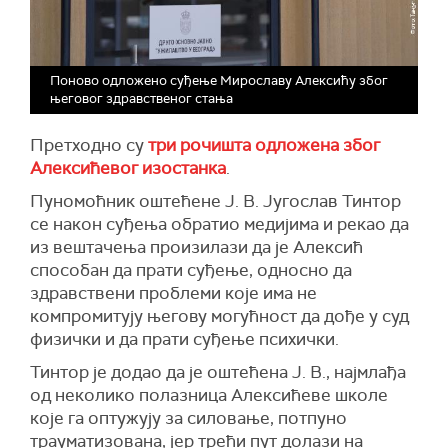
Поново одложено суђење Мирославу Алексићу због
његовог здравственог стања
Претходно су
три рочишта одложена због
Алексићевог изостанка
.
Пуномоћник оштећене Ј. В. Југослав Тинтор
се након суђења обратио медијима и рекао да
из вештачења произилази да је Алексић
способан да прати суђење, односно да
здравствени проблеми које има не
компромитују његову могућност да дође у суд
физички и да прати суђење психички.
Тинтор је додао да је оштећена Ј. В., најмлађа
од неколико полазница Алексићеве школе
које га оптужују за силовање, потпуно
трауматизована, јер трећи пут долази на