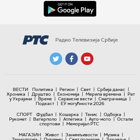
Радио Телевизија Србије
|
|
|
|
ВЕСТИ
Политика
Регион
Свет
Србија данас
|
|
|
|
Хроника
Друштво
Економија
Мерила времена
Рат
|
|
|
|
у Украјини
Време
Сервисне вести
Сматрачница
|
Подкаст
ЕУ могућности 2026
|
|
|
|
СПОРТ
Фудбал
Кошарка
Тенис
Одбојка
|
|
|
|
Рукомет
Ватерполо
Атлетика
Ауто-мото
Остали
|
спортови
Меморијал РТС
|
|
|
МАГАЗИН
Живот
Занимљивости
Музика
|
|
|
|
Технологијa
Путујемо
Свет познатих
Здравље