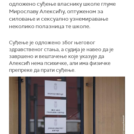
одложено суђење власнику школе глуме
Мирославу Алексићу, оптуженом за
силовање и сексуално узнемиравање
неколико полазница те школе.
Суђење је одложено због његовог
здравственог стања, а судија је навео да је
завршено и вештачење које указује да
Алексић нема психичке, али има физичке
препреке да прати суђење.