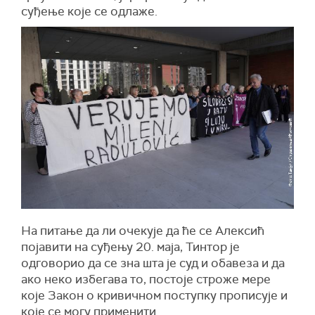
суђење које се одлаже.
На питање да ли очекује да ће се Алексић
појавити на суђењу 20. маја, Тинтор је
одговорио да се зна шта је суд и обавеза и да
ако неко избегава то, постоје строже мере
које Закон о кривичном поступку прописује и
које се могу применити.