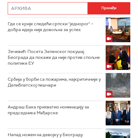
Где се крије следећи српски "једнорог" –
добра идеја није довољна за успех
Зечевић: Посета Зеленског покушај
Београда да покаже да није против спољне
политике ЕУ
Србија у борби са пожарима, најкритичније у
Делиблатској пешчари
Андраш Бака прихватио номинацију за
председника Мађарске
Напад ножем на девојку у Београду