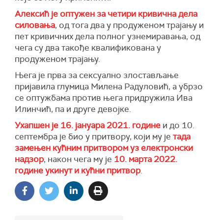
Алексић је оптужен за четири кривична дела
силовања
, од тога два у продуженом трајању и
пет кривичних дела полног узнемиравања, од
чега су два такође квалификована у
продуженом трајању.
Њега је прва за сексуално злостављање
пријавила глумица Милена Радуловић, а убрзо
се оптужбама против њега придружила Ива
Илинчић, па и друге девојке.
Ухапшен је 16. јануара 2021. године
и до 10.
септембра је био у притвору, који му је
тада
замењен кућним притвором уз електронски
надзор
, након чега му је
10. марта 2022.
године укинут и кућни притвор
.