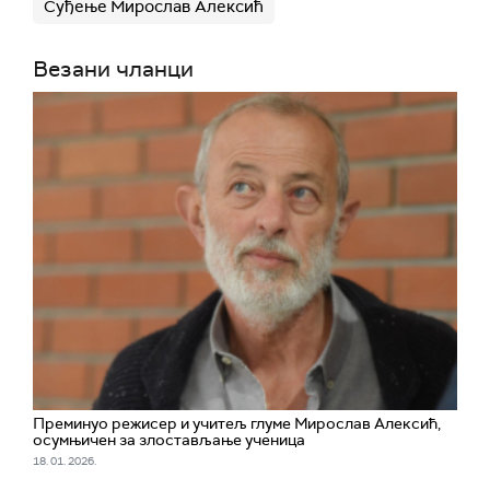
Суђење Мирослав Алексић
Везани чланци
Преминуо режисер и учитељ глуме Мирослав Алексић,
осумњичен за злостављање ученица
18. 01. 2026.