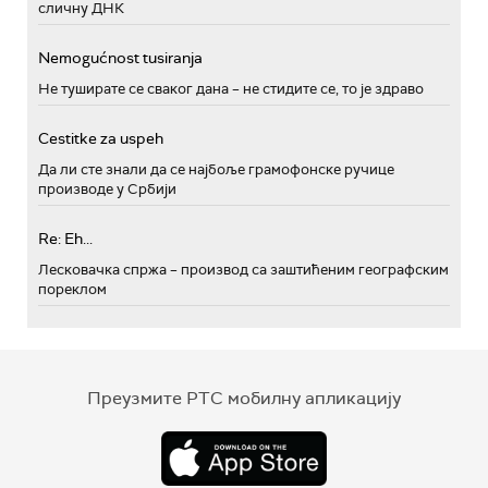
сличну ДНК
Nemogućnost tusiranja
Не туширате се сваког дана – не стидите се, то је здраво
Cestitke za uspeh
Да ли сте знали да се најбоље грамофонске ручице
производе у Србији
Re: Eh...
Лесковачка спржа – производ са заштићеним географским
пореклом
Преузмите РТС мобилну апликацију