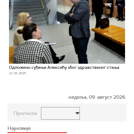
Одложено суђење Алексићу због здравственог стања
21. 05. 2025.
недеља, 09. август 2026.
Прогноза
Најновије