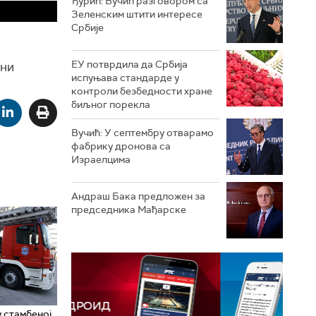
Ђурић: Вучић разговором са
Зеленским штити интересе
Србије
.
ЕУ потврдила да Србија
тни
испуњава стандарде у
контроли безбедности хране
биљног порекла
Вучић: У септембру отварамо
фабрику дронова са
Израелцима
Андраш Бакa предложен за
председника Мађарске
 стамбеној