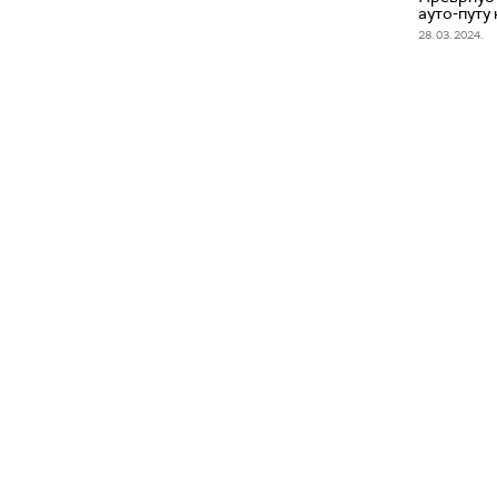
ауто-путу
28. 03. 2024.