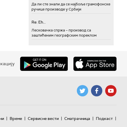
Да ли сте знали да се најбоље грамофонске
ручице производе у Србији
Re: Eh...
Лесковачка спржа – производ са
заштићеним географским пореклом
кацију
|
|
|
|
|
ни
Време
Сервисне вести
Сматрачница
Подкаст