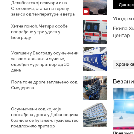
Делиблатској пешчари и на
Докторк
Столовима, стање на терену
зависи од температуре и ветра
Убодом 
Хитна помоћ: Четири особе
Екипа Х
повређене у три удеса у
центар.
Београду
Ухапшен у Београду осумњичени
за злостављање и мучење,
Хроник
одређен му је притвор од 30
дана
Везани
Пола тоне дроге заплењено код
Смедерева
Осумњичени код којих је
пронађена дрога у Добановцима
бранили се ћутањем, тужилаштво
предложило притвор
Преврнуо 