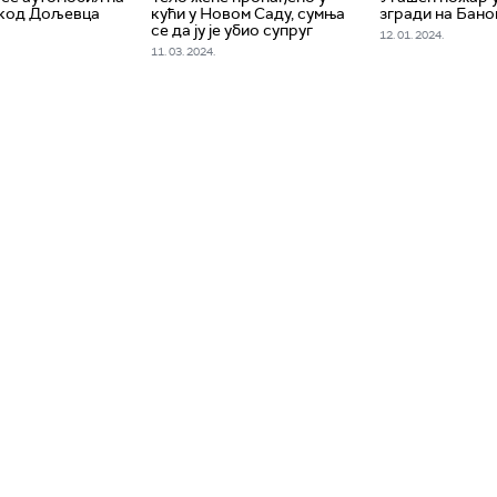
 код Дољевца
кући у Новом Саду, сумња
згради на Бано
се да ју је убио супруг
12. 01. 2024.
11. 03. 2024.