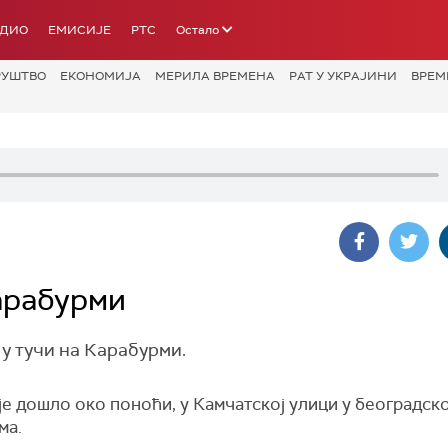
АДИО
ЕМИСИЈЕ
РТС
Остало
РУШТВО
ЕКОНОМИЈА
МЕРИЛА ВРЕМЕНА
РАТ У УКРАЈИНИ
ВРЕМ
арабурми
у тучи на Карабурми.
је дошло око поноћи, у Камчатској улици у београдск
ма.