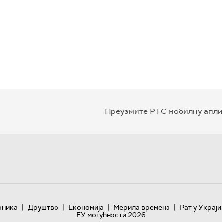
Преузмите РТС мобилну апли
|
|
|
|
оника
Друштво
Економија
Мерила времена
Рат у Украји
ЕУ могућности 2026