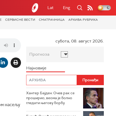
Lat
Eng
Е
СЕРВИСНЕ ВЕСТИ
СМАТРАЧНИЦА
АРХИВА РУБРИКА
субота, 08. август 2026.
Прогноза
Најновије
Хантер Бајден: Очев рак се
проширио, веома је болно
гледати његову борбу
ом насељу