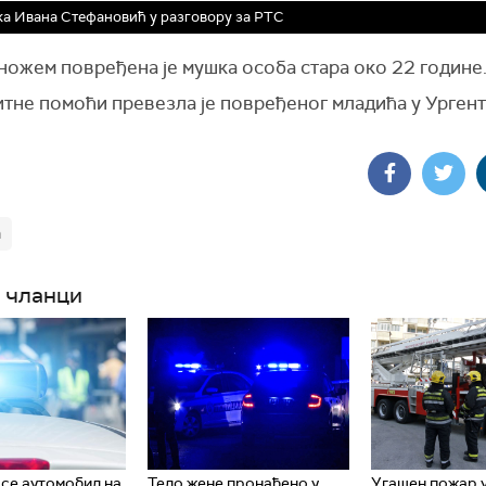
а Ивана Стефановић у разговору за РТС
ножем повређена је мушка особа стара око 22 године
итне помоћи превезла је повређеног младића у Урген
а
 чланци
се аутомобил на
Тело жене пронађено у
Угашен пожар у