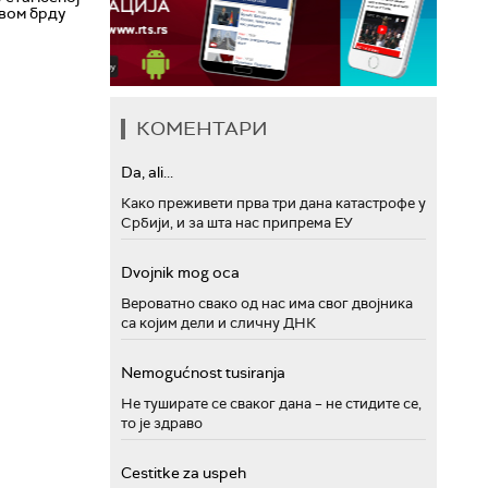
вом брду
КОМЕНТАРИ
Da, ali...
Како преживети прва три дана катастрофе у
Србији, и за шта нас припрема ЕУ
Dvojnik mog oca
Вероватно свако од нас има свог двојника
са којим дели и сличну ДНК
Nemogućnost tusiranja
Не туширате се сваког дана – не стидите се,
то је здраво
Cestitke za uspeh