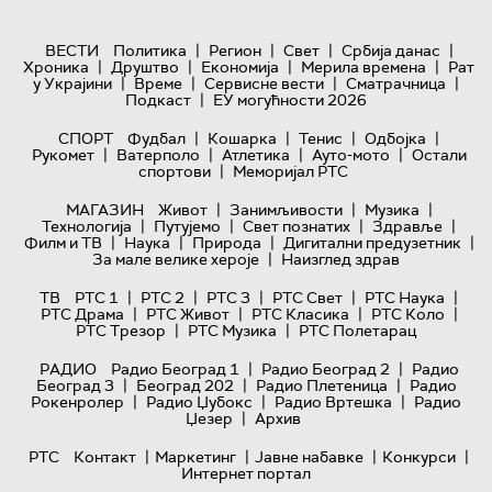
|
|
|
|
ВЕСТИ
Политика
Регион
Свет
Србија данас
|
|
|
|
Хроника
Друштво
Економија
Мерила времена
Рат
|
|
|
|
у Украјини
Време
Сервисне вести
Сматрачница
|
Подкаст
ЕУ могућности 2026
|
|
|
|
СПОРТ
Фудбал
Кошарка
Тенис
Одбојка
|
|
|
|
Рукомет
Ватерполо
Атлетика
Ауто-мото
Остали
|
спортови
Меморијал РТС
|
|
|
МАГАЗИН
Живот
Занимљивости
Музика
|
|
|
|
Технологијa
Путујемо
Свет познатих
Здравље
|
|
|
|
Филм и ТВ
Наука
Природа
Дигитални предузетник
|
За мале велике хероје
Наизглед здрав
|
|
|
|
|
ТВ
РТС 1
РТС 2
РТС 3
РТС Свет
РТС Наука
|
|
|
|
РТС Драма
РТС Живот
РТС Класика
РТС Коло
|
|
РТС Трезор
РТС Музика
РТС Полетарац
|
|
РАДИО
Радио Београд 1
Радио Београд 2
Радио
|
|
|
Београд 3
Београд 202
Радио Плетеница
Радио
|
|
|
Рокенролер
Радио Џубокс
Радио Вртешка
Радио
|
Џезер
Архив
|
|
|
|
РТС
Контакт
Маркетинг
Јавне набавке
Конкурси
Интернет портал