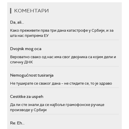
КОМЕНТАРИ
Da, ali...
Како преживети прва три дана катастрофе у Србији, и за
шта нас припрема ЕУ
Dvojnik mog oca
Вероватно свако од нас има свог двојника са којим дели и
сличну ДНК
Nemogućnost tusiranja
Не туширате се сваког дана – не стидите се, то је здраво
Cestitke za uspeh
Да ли сте знали да се најбоље грамофонске ручице
производе у Србији
Re: Eh...