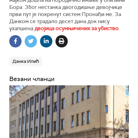
мајком дошла на породично имање у близини
Бора. Због нестанка двогодишње девојчице
први пут је покренут систем Пронађи ме. За
Данком се традало десет дана док нису
ухапшена
двојица осумњичених за убиство
.
Данка Илић
Везани чланци