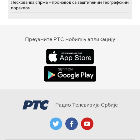
Лесковачка спржа – производ са заштићеним географским
пореклом
Преузмите РТС мобилну апликацију
Радио Телевизија Србије