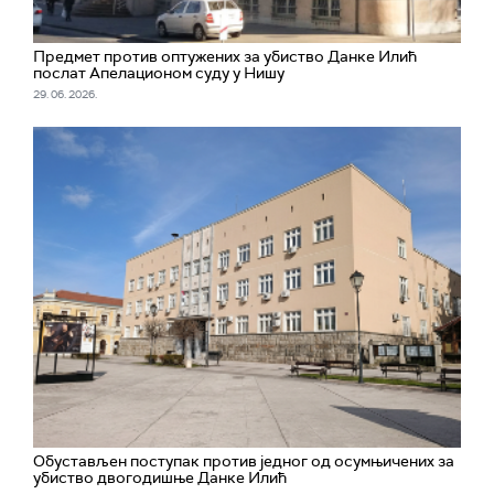
Предмет против оптужених за убиство Данке Илић
послат Апелационом суду у Нишу
29. 06. 2026.
Обустављен поступак против једног од осумњичених за
убиство двогодишње Данке Илић