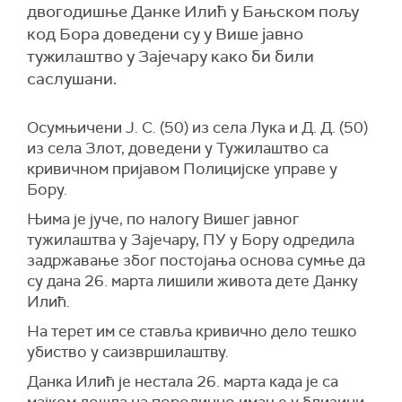
двогодишње Данке Илић у Бањском пољу
код Бора доведени су у Више јавно
тужилаштво у Зајечару како би били
саслушани.
Осумњичени Ј. С. (50) из села Лука и Д. Д. (50)
из села Злот, доведени у Тужилаштво са
кривичном пријавом Полицијске управе у
Бору.
Њима је јуче, по налогу Вишег јавног
тужилаштва у Зајечару, ПУ у Бору одредила
задржавање због постојања основа сумње да
су дана 26. марта лишили живота дете Данку
Илић.
На терет им се ставља кривично дело тешко
убиство у саизвршилаштву.
Данка Илић је нестала 26. марта када је са