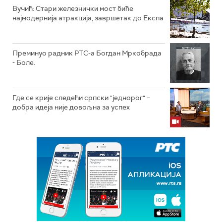
Вучић: Стари железнички мост биће
најмодернија атракција, завршетак до Експа
Преминуо радник РТС-а Богдан Мркобрада
- Боле.
Где се крије следећи српски "једнорог" –
добра идеја није довољна за успех