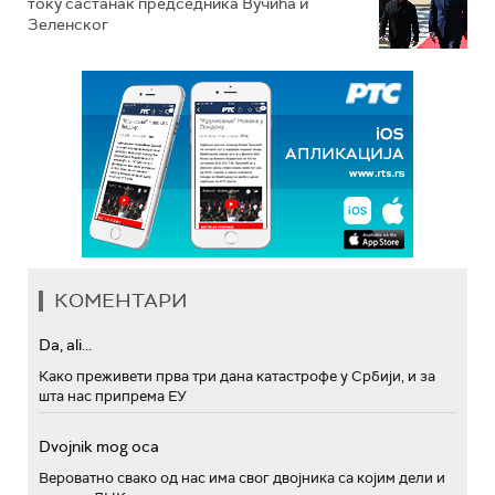
току састанак председника Вучића и
Зеленског
КОМЕНТАРИ
Da, ali...
Како преживети прва три дана катастрофе у Србији, и за
шта нас припрема ЕУ
Dvojnik mog oca
Вероватно свако од нас има свог двојника са којим дели и