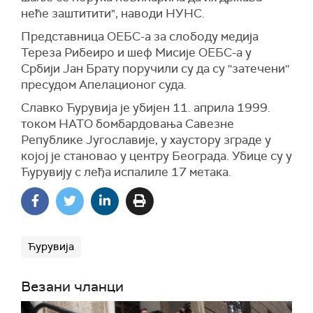
неће заштитити", наводи НУНС.
Представница ОЕБС-а за слободу медија
Тереза Рибеиро и шеф Мисије ОЕБС-а у
Србији Јан Брату поручили су да су ''затечени''
пресудом Апелационог суда.
Славко Ћурувија је убијен 11. априла 1999.
током НАТО бомбардовања Савезне
Републике Југославије, у хаустору зграде у
којој је становао у центру Београда. Убице су у
Ћурувију с леђа испалиле 17 метака.
Ћурувија
Везани чланци