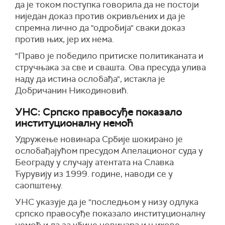
да је током поступка говорила да не постоји
ниједан доказ против окривљених и да је
спремна лично да "одробија" сваки доказ
против њих, јер их нема.
"Право је победило притиске политиканата и
стручњака за све и свашта. Ова пресуда улива
наду да истина ослобађа", истакла је
Добричанин Никодиновић.
УНС: Српско правосуђе показало
институционалну немоћ
Удружење новинара Србије шокирано је
ослобађајућом пресудом Апелационог суда у
Београду у случају атентата на Славка
Ћурувију из 1999. године, наводи се у
саопштењу.
УНС указује да је "последњом у низу одлука
српско правосуђе показало институционалну
немоћ и да за убице новинара и њихове