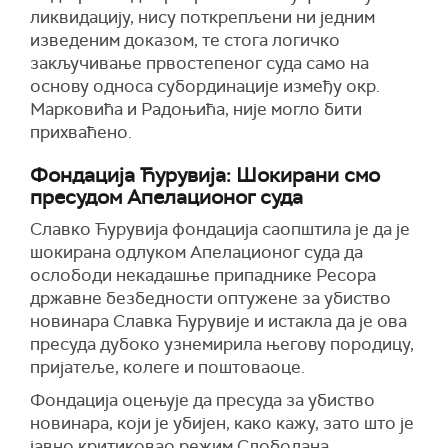
ликвидацију, нису поткрепљени ни једним
изведеним доказом, те стога логичко
закључивање првостепеног суда само на
основу односа субординације између окр.
Марковића и Радоњића, није могло бити
прихваћено.
Фондација Ћурувија: Шокирани смо
пресудом Апелационог суда
Славко Ћурувија фондација саопштила је да је
шокирана одлуком Апелационог суда да
ослободи некадашње припаднике Ресора
државне безбедности оптужене за убиство
новинара Славка Ћурувије и истакла да је ова
пресуда дубоко узнемирила његову породицу,
пријатеље, колеге и поштоваоце.
Фондација оцењује да пресуда за убиство
новинара, који је убијен, како кажу, зато што је
јавно критиковао режим Слободана