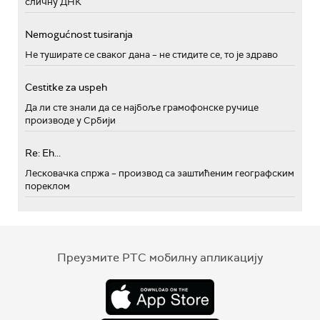
сличну ДНК
Nemogućnost tusiranja
Не туширате се сваког дана – не стидите се, то је здраво
Cestitke za uspeh
Да ли сте знали да се најбоље грамофонске ручице
производе у Србији
Re: Eh...
Лесковачка спржа – производ са заштићеним географским
пореклом
Преузмите РТС мобилну апликацију