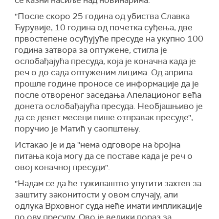
''После скоро 25 година од убиства Славка
Ћурувије, 10 година од почетка суђења, две
првостепене осуђујуће пресуде на укупно 100
година затвора за оптужене, стигла је
ослобађајућа пресуда, која је коначна када је
реч о до сада оптуженим лицима. Од априла
прошле године проносе се информације да је
после отвореног заседања Апелационог већа
донета ослобађајућа пресуда. Необјашњиво је
да се девет месеци пише отправак пресуде'',
поручио је Матић у саопштењу.
Истакао је и да ''нема одговоре на бројна
питања која могу да се поставе када је реч о
овој коначној пресуди''.
''Надам се да ће тужилаштво упутити захтев за
заштиту законитости у овом случају, али
одлука Врховног суда неће имати импликације
по ову пресуду. Ово је велики пораз за