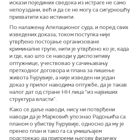
искази појединих сведока из истраге не само
непоуздани, већ и да се не могу са сигурношћу
прихватити као истинити.
По налажењу Апелационог суда, и поред свих
изведених доказа, током поступка није
утврђено постојање организоване
криминалне групе, нити је утврђено ко је, када
и где, као што се наводи у диспозитиву
оптужнице, учествовао у сачињавању
претходног договора и плана за лишење
живота Ћурувије, а није изведен ни један
доказ у прилог наводима оптужбе, да је такав
налог дат од стране НН лица “из највиших
структура власти”.
Како се даље наводи, нису ни потврђени
наводи да је Марковић упознао Радоњића са
планом о убиству Ћурувије, односно да му је
пренео план и тако га са умишљајем
подстрекао да припреми његову физичку