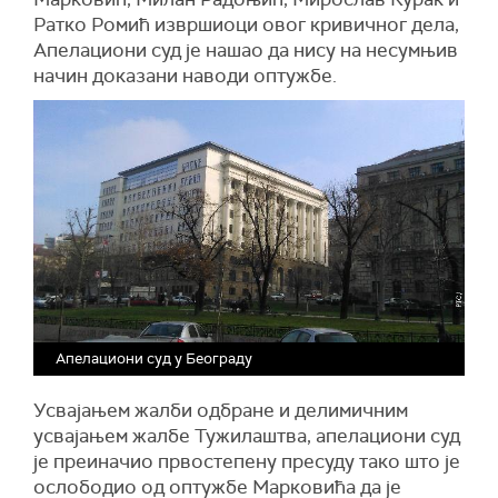
Ратко Ромић извршиоци овог кривичног дела,
Апелациони суд је нашао да нису на несумњив
начин доказани наводи оптужбе.
Апелациони суд у Београду
Усвајањем жалби одбране и делимичним
усвајањем жалбе Тужилаштва, апелациони суд
је преиначио првостепену пресуду тако што је
ослободио од оптужбе Марковића да је