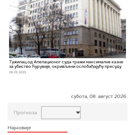
Тужилац од Апелационог суда тражи максималне казне
за убиство Ћурувије, окривљени ослобађајућу пресуду
29. 03. 2023.
субота, 08. август 2026.
Прогноза
Најновије