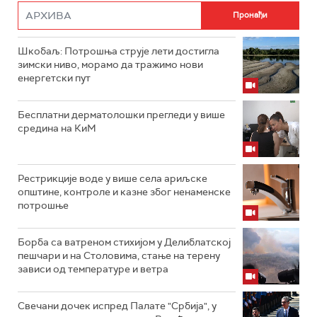
Шкобаљ: Потрошња струје лети достигла
зимски ниво, морамо да тражимо нови
енергетски пут
Бесплатни дерматолошки прегледи у више
средина на КиМ
Рестрикције воде у више села ариљске
општине, контроле и казне због ненаменске
потрошње
Борба са ватреном стихијом у Делиблатској
пешчари и на Столовима, стање на терену
зависи од температуре и ветра
Свечани дочек испред Палате "Србија", у