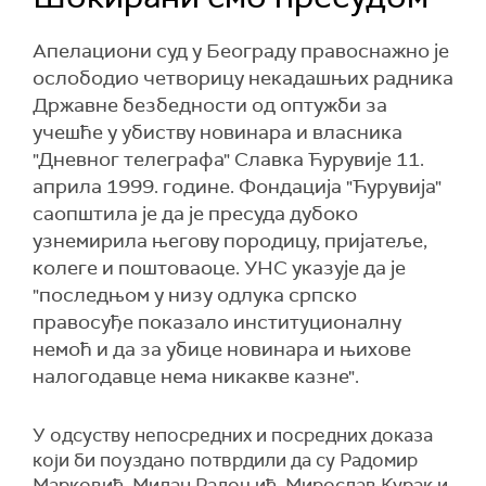
Апелациони суд у Београду правоснажно је
ослободио четворицу некадашњих радника
Државне безбедности од оптужби за
учешће у убиству новинара и власника
"Дневног телеграфа" Славка Ћурувије 11.
априла 1999. године. Фондација "Ћурувија"
саопштила је да је пресуда дубоко
узнемирила његову породицу, пријатеље,
колеге и поштоваоце. УНС указује да је
"последњом у низу одлука српско
правосуђе показало институционалну
немоћ и да за убице новинара и њихове
налогодавце нема никакве казне".
У одсуству непосредних и посредних доказа
који би поуздано потврдили да су Радомир
Марковић, Милан Радоњић, Мирослав Курак и