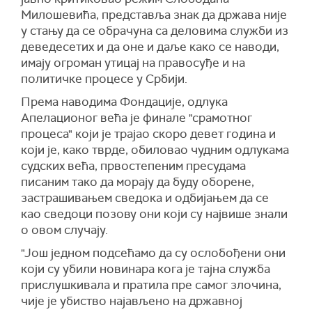
М
и
лошевића
, представља знак да држава није
у стању да се обрачуна са деловима служби из
деведесетих и да оне и даље како се наводи,
имају огроман утицај на правосуђе и на
политичке процесе у Србији.
Према наводима Фондације, одлука
Апелационог већа је финале "срамотног
процеса" који је трајао скоро девет година и
који је, како тврде, обиловао чудним одлукама
судских већа, првостепеним пресудама
писаним тако да морају да буду оборене,
застрашивањем сведока и одбијањем да се
као сведоци позову они који су највише знали
о овом случају.
"Још једном подсећамо да су ослобођени они
који су убили новинара кога је тајна служба
прислушкивала и пратила пре самог злочина,
чије је убиство најављено на државној