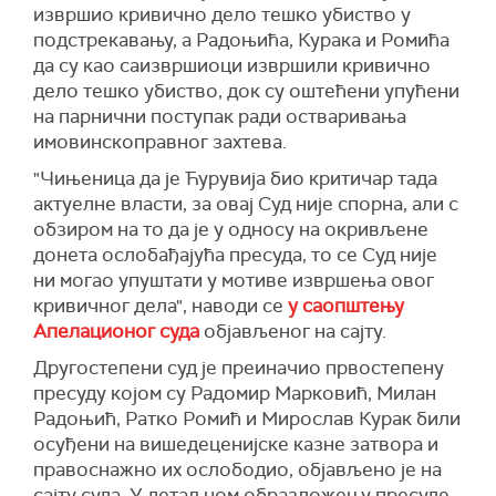
извршио кривично дело тешко убиство у
подстрекавању, а Радоњића, Курака и Ромића
да су као саизвршиоци извршили кривично
дело тешко убиство, док су оштећени упућени
на парнични поступак ради остваривања
имовинскоправног захтева.
"Чињеница да је Ћурувија био критичар тада
актуелне власти, за овај Суд није спорна, али с
обзиром на то да је у односу на окривљене
донета ослобађајућа пресуда, то се Суд није
ни могао упуштати у мотиве извршења овог
кривичног дела", наводи се
у саопштењу
Апелационог суда
објављеног на сајту.
Другостепени суд је преиначио првостепену
пресуду којом су Радомир Марковић, Милан
Радоњић, Ратко Ромић и Мирослав Курак били
осуђени на вишедеценијске казне затвора и
правоснажно их ослободио, објављено је на
сајту суда. У детаљном образложењу пресуде