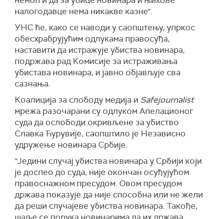
налогодавце нема никакве казне".
УНС ће, како се наводи у саопштењу, упркос
обесхрабрујућим одлукама правосуђа,
наставити да истражује убиства новинара,
подржава рад Комисије за истраживања
убистава новинара, и јавно објављује сва
сазнања.
Коалиција за слободу медија и
Safejournalist
мрежа разочарани су одлуком Апелационог
суда да ослободи окривљене за убиство
Славка Ћурувије, саопштило је Независно
удружење новинара Србије.
"Једини случај убиства новинара у Србији који
је доспео до суда, није окончан осуђујућом
правоснажном пресудом. Овом пресудом
држава показује да није способна или не жели
да реши случајеве убиства новинара. Такође,
шаље се порука новинарима да их држава