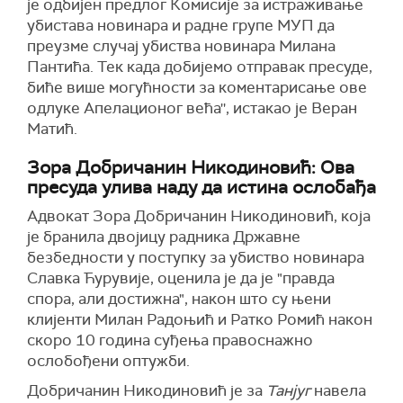
је одбијен предлог Комисије за истраживање
убистава новинара и радне групе МУП да
преузме случај убиства новинара Милана
Пантића. Тек када добијемо отправак пресуде,
биће више могућности за коментарисање ове
одлуке Апелационог већа'', истакао је Веран
Матић.
Зора Добричанин Никодиновић: Ова
пресуда улива наду да истина ослобађа
Адвокат Зора Добричанин Никодиновић, која
је бранила двојицу радника Државне
безбедности у поступку за убиство новинара
Славка Ћурувије, оценила је да је "правда
спора, али достижна", након што су њени
клијенти Милан Радоњић и Ратко Ромић након
скоро 10 година суђења правоснажно
ослобођени оптужби.
Добричанин Никодиновић је за
Танјуг
навела