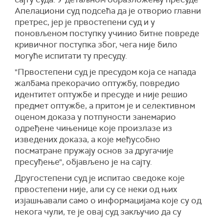
Апелациони суд подсећа да је отворио главни
претрес, јер је првостепени суд и у
поновљеном поступку учинио битне повреде
кривичног поступка због, чега није било
могуће испитати ту пресуду.
"Првостепени суд је пресудом која се напада
жалбама прекорачио оптужбу, повредио
идентитет оптужбе и пресуде и није решио
предмет оптужбе, а притом је и селективном
оценом доказа у потпуности занемарио
одређене чињенице које произлазе из
изведених доказа, а које међусобно
посматране пружају основ за другачије
пресуђење", објављено је на сајту.
Другостепени суд је испитао сведоке које
првостепени није, али су се неки од њих
изјашњавали само о информацијама које су од
некога чули, те је овај суд закључио да су