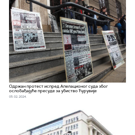
Одржан протест испред Апелационог суда због
ослобађајуће пресуде за убиство Ћурувије
05. 02. 2024.