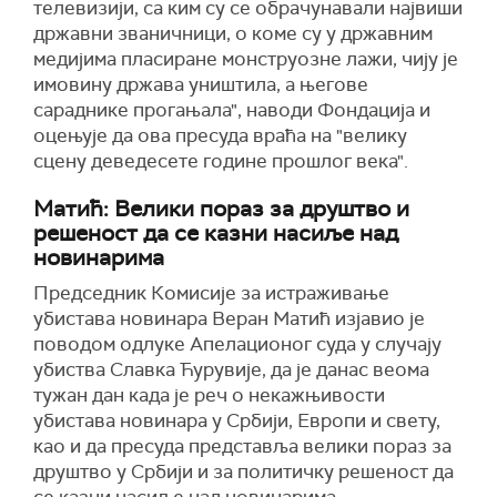
телевизији, са ким су се обрачунавали највиши
државни званичници, о коме су у државним
медијима пласиране монструозне лажи, чију је
имовину држава уништила, а његове
сараднике прогањала", наводи Фондација и
оцењује да ова пресуда враћа на "велику
сцену деведесете године прошлог века".
Матић: Велики пораз за друштво и
решеност да се казни насиље над
новинарима
Председник Комисије за истраживање
убистава новинара Веран Матић изјавио је
поводом одлуке Апелационог суда у случају
убиства Славка Ћурувије, да је данас веома
тужан дан када је реч о некажњивости
убистава новинара у Србији, Европи и свету,
као и да пресуда представља велики пораз за
друштво у Србији и за политичку решеност да
се казни насиље над новинарима.