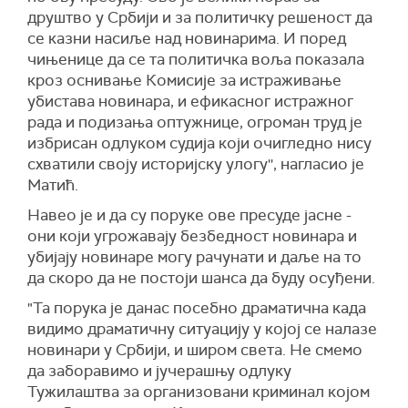
друштво у Србији и за политичку решеност да
се казни насиље над новинарима. И поред
чињенице да се та политичка воља показала
кроз оснивање Комисије за истраживање
убистава новинара, и ефикасног истражног
рада и подизања оптужнице, огроман труд је
избрисан одлуком судија који очигледно нису
схватили своју историјску улогу'', нагласио је
Матић.
Навео је и да су поруке ове пресуде јасне -
они који угрожавају безбедност новинара и
убијају новинаре могу рачунати и даље на то
да скоро да не постоји шанса да буду осуђени.
"Та порука је данас посебно драматична када
видимо драматичну ситуацију у којој се налазе
новинари у Србији, и широм света. Не смемо
да заборавимо и јучерашњу одлуку
Тужилаштва за организовани криминал којом